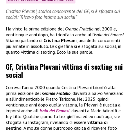
Cristina Plevani, storica concorrente del GF, si è sfogata sui
social: “Ricevo foto intime sui social”
Ha vinto la prima edizione del
Grande Fratello
nel 2000 e,
venticinque anni dopo, ha trionfato anche all’
Isola dei Famosi
.
Stiamo parlando di
Cristina Plevani
, una delle concorrenti
più amate in assoluto. L’ex gieffina si è sfogata sui social, in
quanto vittima di sexting. Ecco le sue parole.
GF, Cristina Plevani vittima di sexting sui
social
Correva l’anno 2000 quando Cristina Plevani trionfò alla
prima edizione del
Grande Fratello
, davanti a Salvo Veneziano
e all’indimenticabile Pietro Taricone. Nel 2025, quindi
venticinque anni dopo quella vittoria, la Plevani è riuscita a
imporsi anche all’
Isola dei Famosi
, davanti a Mario Adinolfi e
Jey Lillo. Qualche giorno fa l’ex gieffina ed ex naufraga, si è
sfogata su Instagram, rivelando di essere
vittima di
sexting.
A molte donne purtroppo capita di ricevere foto