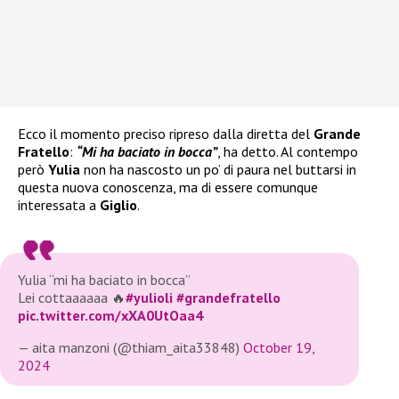
Ecco il momento preciso ripreso dalla diretta del
Grande
Fratello
:
“Mi ha baciato in bocca”
, ha detto. Al contempo
però
Yulia
non ha nascosto un po’ di paura nel buttarsi in
questa nuova conoscenza, ma di essere comunque
interessata a
Giglio
.
Yulia “mi ha baciato in bocca”
Lei cottaaaaaa 🔥
#yulioli
#grandefratello
pic.twitter.com/xXA0UtOaa4
— aita manzoni (@thiam_aita33848)
October 19,
2024