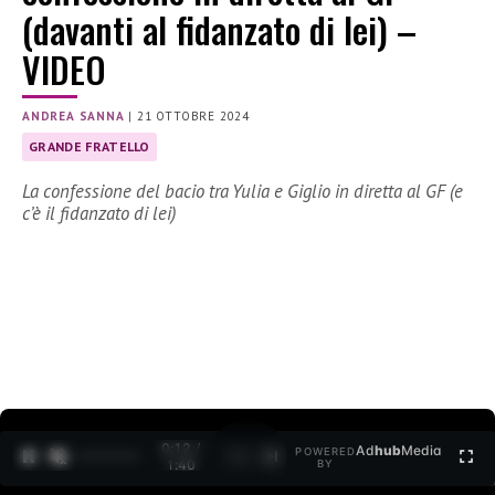
(davanti al fidanzato di lei) –
VIDEO
ANDREA SANNA
|
21 OTTOBRE 2024
GRANDE FRATELLO
La confessione del bacio tra Yulia e Giglio in diretta al GF (e
c’è il fidanzato di lei)
0:13 /
Ad
hub
Media
POWERED
1
/
2
1:40
BY