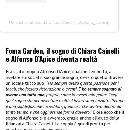
Un post condiviso da Chiara Cainelli (@chiara_cainelli)
Foma Garden, il sogno di Chiara Cainelli
e Alfonso D’Apice diventa realtà
Era stato proprio Alfonso D’Apice, qualche tempo fa, a
rivelare sui social il suo grande sogno, ovvero quello di avere
un locale tutto suo:
“Ho sempre avuto questa passione per i
locali, che fossero ristorazione o eventi. E
ho sempre sognato di
averne uno tutto mio
, proprio come lo aveva mio padre. Oggi
quel sogno sta per diventare realtà. I lavori sono iniziati…Per me
è una soddisfazione incredibile, qualcosa che sentivo dentro da
tanto tempo e che oggi prende forma davvero.”
E ora ecco che il
sogno di Alfonso si è avverato, grazie anche all’aiuto della
fidanzata Chiara Cainelli. La coppia è quindi pronta per
questa nuova grande avventura!