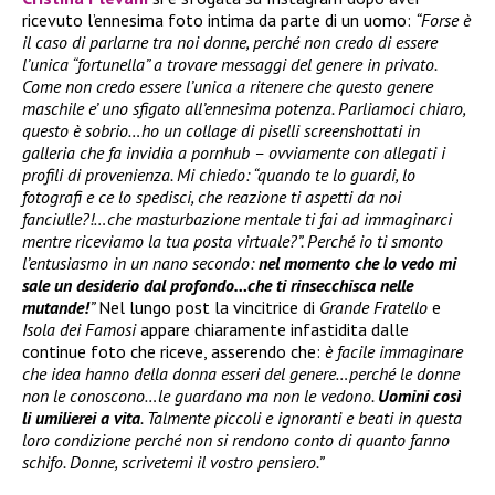
ricevuto l’ennesima foto intima da parte di un uomo:
“Forse è
il caso di parlarne tra noi donne, perché non credo di essere
l’unica “fortunella” a trovare messaggi del genere in privato.
Come non credo essere l’unica a ritenere che questo genere
maschile e’ uno sfigato all’ennesima potenza. Parliamoci chiaro,
questo è sobrio…ho un collage di piselli screenshottati in
galleria che fa invidia a pornhub – ovviamente con allegati i
profili di provenienza. Mi chiedo: “quando te lo guardi, lo
fotografi e ce lo spedisci, che reazione ti aspetti da noi
fanciulle?!…che masturbazione mentale ti fai ad immaginarci
mentre riceviamo la tua posta virtuale?”. Perché io ti smonto
l’entusiasmo in un nano secondo:
nel momento che lo vedo mi
sale un desiderio dal profondo…che ti rinsecchisca nelle
mutande!
”
Nel lungo post la vincitrice di
Grande Fratello
e
Isola dei Famosi
appare chiaramente infastidita dalle
continue foto che riceve, asserendo che:
è facile immaginare
che idea hanno della donna esseri del genere…perché le donne
non le conoscono…le guardano ma non le vedono.
Uomini così
li umilierei a vita
. Talmente piccoli e ignoranti e beati in questa
loro condizione perché non si rendono conto di quanto fanno
schifo. Donne, scrivetemi il vostro pensiero.”