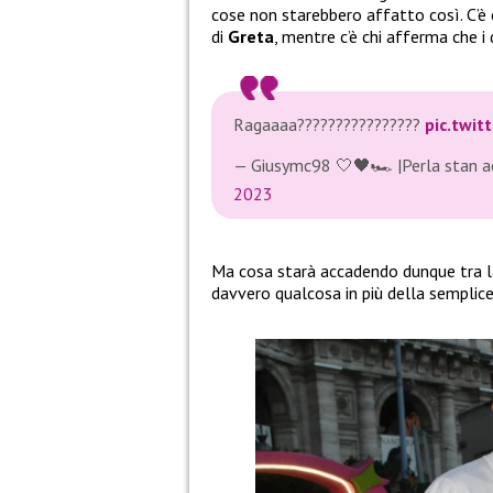
cose non starebbero affatto così. C’è c
di
Greta
, mentre c’è chi afferma che 
Ragaaaa????????????????
pic.twi
— Giusymc98 🤍🖤🏎 |Perla stan 
2023
Ma cosa starà accadendo dunque tra 
davvero qualcosa in più della semplice 