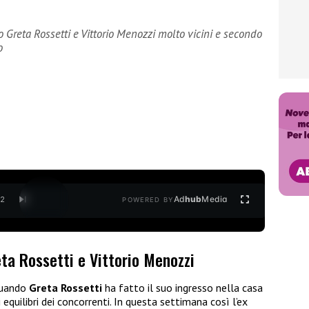
o Greta Rossetti e Vittorio Menozzi molto vicini e secondo
o
Ad
hub
Media
/
2
POWERED BY
ta Rossetti e Vittorio Menozzi
 quando
Greta Rossetti
ha fatto il suo ingresso nella casa
 equilibri dei concorrenti. In questa settimana così l’ex