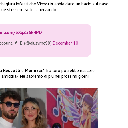
hi giura infatti che
Vittorio
abbia dato un bacio sul naso
i due stessero solo scherzando.
tter.com/bXqZ55k4PD
account 🫶🏻 (@giusymc98)
December 10,
la
Rossetti
e
Menozzi
? Tra loro potrebbe nascere
amicizia? Ne sapremo di più nei prossimi giorni.