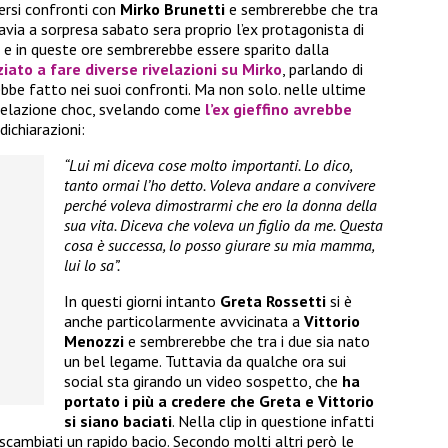
ersi confronti con
Mirko Brunetti
e sembrerebbe che tra
avia a sorpresa sabato sera proprio l’ex protagonista di
 e in queste ore sembrerebbe essere sparito dalla
ziato a fare diverse rivelazioni su
Mirko
, parlando di
bbe fatto nei suoi confronti. Ma non solo. nelle ultime
velazione choc, svelando come
l’ex gieffino avrebbe
dichiarazioni:
“Lui mi diceva cose molto importanti. Lo dico,
tanto ormai l’ho detto. Voleva andare a convivere
perché voleva dimostrarmi che ero la donna della
sua vita. Diceva che voleva un figlio da me. Questa
cosa è successa, lo posso giurare su mia mamma,
lui lo sa”.
In questi giorni intanto
Greta Rossetti
si è
anche particolarmente avvicinata a
Vittorio
Menozzi
e sembrerebbe che tra i due sia nato
un bel legame. Tuttavia da qualche ora sui
social sta girando un video sospetto, che
ha
portato i più a credere che Greta e Vittorio
si siano baciati
. Nella clip in questione infatti
 scambiati un rapido bacio. Secondo molti altri però le