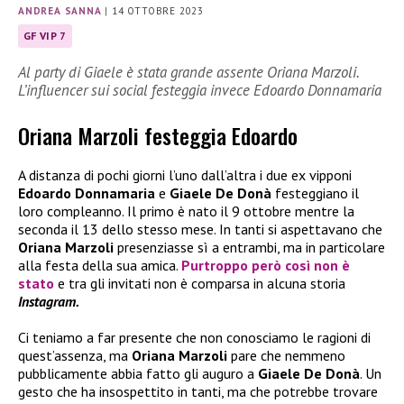
ANDREA SANNA
|
14 OTTOBRE 2023
GF VIP 7
Al party di Giaele è stata grande assente Oriana Marzoli.
L’influencer sui social festeggia invece Edoardo Donnamaria
Oriana Marzoli festeggia Edoardo
A distanza di pochi giorni l’uno dall’altra i due ex vipponi
Edoardo Donnamaria
e
Giaele De Donà
festeggiano il
loro compleanno. Il primo è nato il 9 ottobre mentre la
seconda il 13 dello stesso mese. In tanti si aspettavano che
Oriana Marzoli
presenziasse sì a entrambi, ma in particolare
alla festa della sua amica.
Purtroppo però così non è
stato
e tra gli invitati non è comparsa in alcuna storia
Instagram.
Ci teniamo a far presente che non conosciamo le ragioni di
quest’assenza, ma
Oriana Marzoli
pare che nemmeno
pubblicamente abbia fatto gli auguro a
Giaele De Donà
. Un
gesto che ha insospettito in tanti, ma che potrebbe trovare