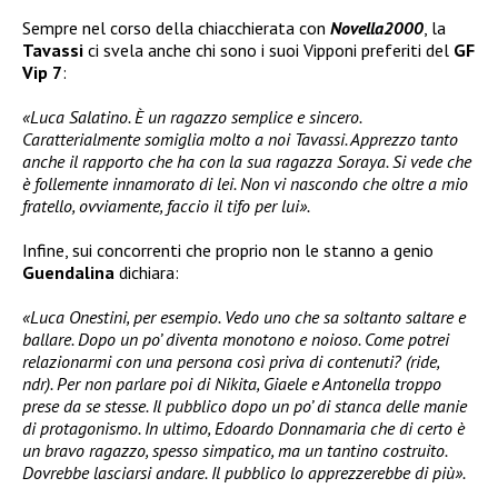
Sempre nel corso della chiacchierata con
Novella2000
, la
Tavassi
ci svela anche chi sono i suoi Vipponi preferiti del
GF
Vip 7
:
«Luca Salatino. È un ragazzo semplice e sincero.
Caratterialmente somiglia molto a noi Tavassi. Apprezzo tanto
anche il rapporto che ha con la sua ragazza Soraya. Si vede che
è follemente innamorato di lei. Non vi nascondo che oltre a mio
fratello, ovviamente, faccio il tifo per lui».
Infine, sui concorrenti che proprio non le stanno a genio
Guendalina
dichiara:
«Luca Onestini, per esempio. Vedo uno che sa soltanto saltare e
ballare. Dopo un po’ diventa monotono e noioso. Come potrei
relazionarmi con una persona così priva di contenuti? (ride,
ndr). Per non parlare poi di Nikita, Giaele e Antonella troppo
prese da se stesse. Il pubblico dopo un po’ di stanca delle manie
di protagonismo. In ultimo, Edoardo Donnamaria che di certo è
un bravo ragazzo, spesso simpatico, ma un tantino costruito.
Dovrebbe lasciarsi andare. Il pubblico lo apprezzerebbe di più».