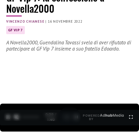
Novella2000
VINCENZO CHIANESE
|
16 NOVEMBRE 2022
GF VIP 7
A Novella2000, Guendalina Tavassi svela di aver rifiutato di
partecipare al GF Vip 7 insieme a suo fratello Edoardo.
0:30 /
Ad
hub
Media
POWERED
1
/
2
1:40
BY