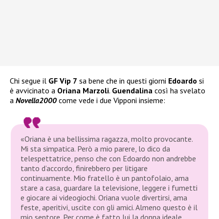
Chi segue il
GF Vip 7
sa bene che in questi giorni
Edoardo
si
è avvicinato a
Oriana Marzoli
.
Guendalina
così ha svelato
a
Novella2000
come vede i due Vipponi insieme:
«Oriana è una bellissima ragazza, molto provocante.
Mi sta simpatica. Però a mio parere, lo dico da
telespettatrice, penso che con Edoardo non andrebbe
tanto d’accordo, finirebbero per litigare
continuamente. Mio fratello è un pantofolaio, ama
stare a casa, guardare la televisione, leggere i fumetti
e giocare ai videogiochi. Oriana vuole divertirsi, ama
feste, aperitivi, uscite con gli amici. Almeno questo è il
mio sentore. Per come è fatto lui la donna ideale