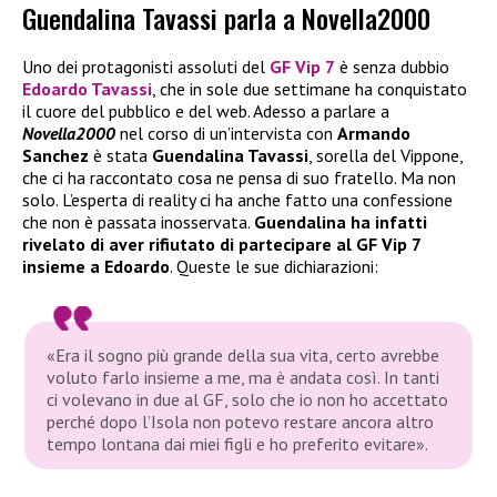
Guendalina Tavassi parla a Novella2000
Uno dei protagonisti assoluti del
GF Vip 7
è senza dubbio
Edoardo Tavassi
, che in sole due settimane ha conquistato
il cuore del pubblico e del web. Adesso a parlare a
Novella2000
nel corso di un’intervista con
Armando
Sanchez
è stata
Guendalina Tavassi
, sorella del Vippone,
che ci ha raccontato cosa ne pensa di suo fratello. Ma non
solo. L’esperta di reality ci ha anche fatto una confessione
che non è passata inosservata.
Guendalina ha infatti
rivelato di aver rifiutato di partecipare al GF Vip 7
insieme a Edoardo
. Queste le sue dichiarazioni:
«Era il sogno più grande della sua vita, certo avrebbe
voluto farlo insieme a me, ma è andata così. In tanti
ci volevano in due al GF, solo che io non ho accettato
perché dopo l’Isola non potevo restare ancora altro
tempo lontana dai miei figli e ho preferito evitare».