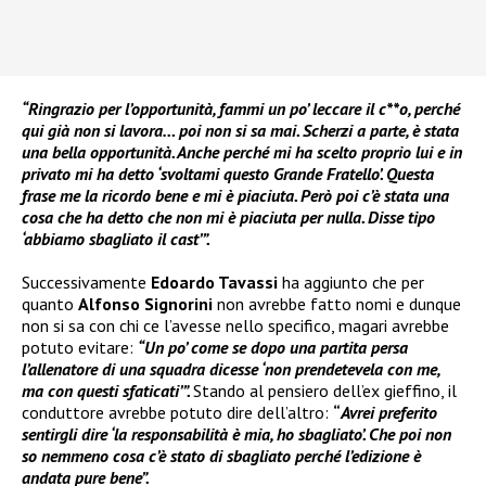
“Ringrazio per l’opportunità, fammi un po’ leccare il c**o, perché
qui già non si lavora… poi non si sa mai. Scherzi a parte, è stata
una bella opportunità. Anche perché mi ha scelto proprio lui e in
privato mi ha detto ‘svoltami questo Grande Fratello’. Questa
frase me la ricordo bene e mi è piaciuta. Però poi c’è stata una
cosa che ha detto che non mi è piaciuta per nulla. Disse tipo
‘abbiamo sbagliato il cast’”.
Successivamente
Edoardo Tavassi
ha aggiunto che per
quanto
Alfonso Signorini
non avrebbe fatto nomi e dunque
non si sa con chi ce l’avesse nello specifico, magari avrebbe
potuto evitare:
“Un po’ come se dopo una partita persa
l’allenatore di una squadra dicesse ‘non prendetevela con me,
ma con questi sfaticati’”.
Stando al pensiero dell’ex gieffino, il
conduttore avrebbe potuto dire dell’altro:
“
Avrei preferito
sentirgli dire ‘la responsabilità è mia, ho sbagliato’. Che poi non
so nemmeno cosa c’è stato di sbagliato perché l’edizione è
andata pure bene”.