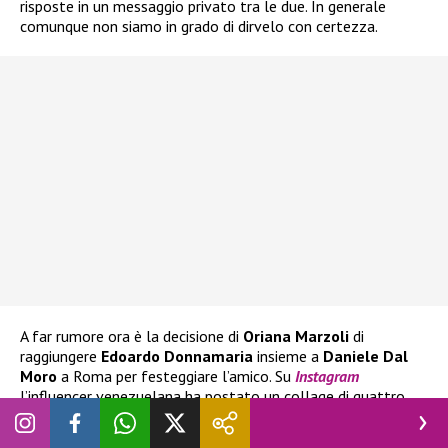
risposte in un messaggio privato tra le due. In generale
comunque non siamo in grado di dirvelo con certezza.
A far rumore ora è la decisione di
Oriana Marzoli
di
raggiungere
Edoardo Donnamaria
insieme a
Daniele Dal
Moro
a Roma per festeggiare l’amico. Su
Instagram
l’influencer venezuelana ha postato un collage di quattro
scatti in bianco e nero in cui si mostra felice sorridente
insieme all’amico
Edoardo
e al suo fidanzato
Daniele
.