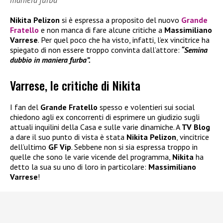
maniera furba”
Nikita Pelizon
si è espressa a proposito del nuovo
Grande
Fratello
e non manca di fare alcune critiche a
Massimiliano
Varrese
. Per quel poco che ha visto, infatti, l’ex vincitrice ha
spiegato di non essere troppo convinta dall’attore:
“Semina
dubbio in maniera furba”.
Varrese, le critiche di Nikita
I fan del
Grande Fratello
spesso e volentieri sui social
chiedono agli ex concorrenti di esprimere un giudizio sugli
attuali inquilini della Casa e sulle varie dinamiche. A
TV Blog
a dare il suo punto di vista è stata
Nikita Pelizon
, vincitrice
dell’ultimo
GF Vip
. Sebbene non si sia espressa troppo in
quelle che sono le varie vicende del programma,
Nikita
ha
detto la sua su uno di loro in particolare:
Massimiliano
Varrese
!