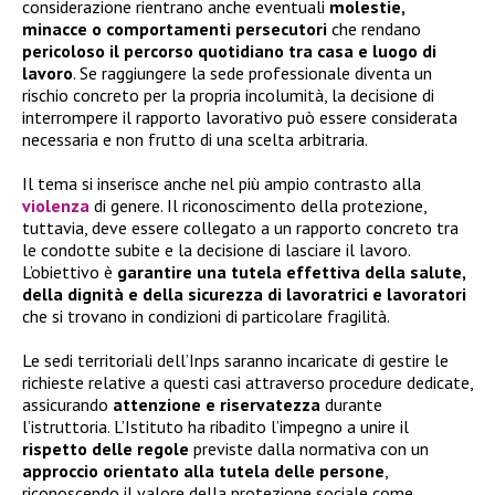
considerazione rientrano anche eventuali
molestie,
minacce o comportamenti persecutori
che rendano
pericoloso il percorso quotidiano tra casa e luogo di
lavoro
. Se raggiungere la sede professionale diventa un
rischio concreto per la propria incolumità, la decisione di
interrompere il rapporto lavorativo può essere considerata
necessaria e non frutto di una scelta arbitraria.
Il tema si inserisce anche nel più ampio contrasto alla
violenza
di genere. Il riconoscimento della protezione,
tuttavia, deve essere collegato a un rapporto concreto tra
le condotte subite e la decisione di lasciare il lavoro.
L’obiettivo è
garantire una tutela effettiva della salute,
della dignità e della sicurezza di lavoratrici e lavoratori
che si trovano in condizioni di particolare fragilità.
Le sedi territoriali dell’Inps saranno incaricate di gestire le
richieste relative a questi casi attraverso procedure dedicate,
assicurando
attenzione e riservatezza
durante
l’istruttoria. L’Istituto ha ribadito l’impegno a unire il
rispetto delle regole
previste dalla normativa con un
approccio orientato alla tutela delle persone
,
riconoscendo il valore della protezione sociale come