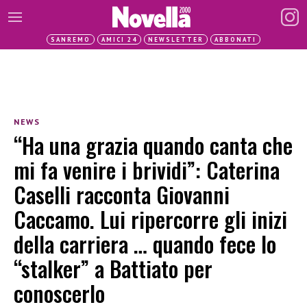
SANREMO
AMICI 24
NEWSLETTER
ABBONATI
NEWS
“Ha una grazia quando canta che
mi fa venire i brividi”: Caterina
Caselli racconta Giovanni
Caccamo. Lui ripercorre gli inizi
della carriera … quando fece lo
“stalker” a Battiato per
conoscerlo