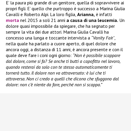
E’ la paura più grande di un genitore, quella di sopravvivere ai
propri figli. E’ quello che purtroppo è successo a Marina Giulia
Cavalli e Roberto Alpi. La loro figlia,
Arianna,
è infatti
morta
nel 2015 a soli 21 anni
a causa di una leucemia.
Un
dolore quasi impossibile da spiegare, che ha segnato per
sempre la vita dei due attori. Marina Giulia Cavalli ha
concesso una lunga e toccante intervista a
“Vanity Fai
r”,
nella quale ha parlato a cuore aperto, di quel dolore che
ancora oggi, a distanza di 11 anni, è ancora presente e con il
quale deve fare i coni ogni giorno:
“Non è possibile scappare
dal dolore, come si fa? Se anche ti butti a capofitto nel lavoro,
quando resterai da solo con te stesso automaticamente ti
tornerà tutto. Il dolore non va attraversato: è lui che ti
attraversa. Non ci credo a quelli che dicono che sfuggono dal
dolore: non c’è niente da fare, perché non si scappa.”