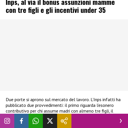
Inps, al via il bonus assunzioni mamme
con tre figli e gli incentivi under 35
Due porte si aprono sul mercato del lavoro. L’Inps infatti ha
pubblicato due provvedimenti: il primo riguarda l’esonero
contributivo per chi assume madri con almeno tre figli, il
secondo invece riguarda l’incentivo alla stabilizzazione dei
contratti per gli under 35. I due provvedimenti mirano a
rafforzare la stabilità e l’inclusione nel mercato del lavoro.