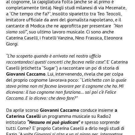
al cognome, la capigliatura folta (anche se al primo è
completamente tinta). Negli studi milanesi di via Mecenate,
a “Che tempo che fa?”, insolito siparietto tra Teo Teocoli,
imitatore ufficiale da anni del giornalista napoletano, e il
cantante di Modica che ne approfitta per presentare
“Non
siamo soli”
, suo ultimo lavoro musicale. Ci sono anche
Caterina Caselli, i fratelli Vanzina, Nino Frassica, Eleonora
Giorgi.
“L’ho scoperto quando è arrivato nel nostro ufficio
raccontandoci questi concerti che faceva nelle case”.
E’ Caterina
Caselli (etichetta “Sugar”) a raccontare un po’ di storia di
Giovanni Caccamo
. Lui, intervenendo, rivela che per colpa
del proprio cognome lavorava poco: “L’
etichetta con la quale
stavo prima non mi faceva lavorare per il cognome che ho. Mi
dicevano: il tuo cognome non funziona… sai poi c’è Felice
Caccamo. E io dicevo: che devo fare?”
Da aprile scorso
Giovanni Caccamo
conduce insieme
a
Caterina Caselli
un programma musicale su Radio2
intitolato
“Nessuno mi può giudicare”
e spesso sorprende
tutti. Come? E’ proprio Caterina Caselli a dirlo negli studi di
Fazio. “A
volte Giovanni si alza e va al piano per interpretare