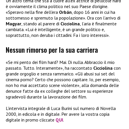
Un altro tema che sta a cuore all’ex attrice di pellicole hard
è ovviamente il clima politico nel suo Paese d’origine.
«Speravo nella fine dell’era
Orbán
, dopo 16 anni in cui ha
sottomesso e spremuto la popolazione». Ora con l’arrivo di
Magyar
, stando al parere di
Cicciolina
, l’aria è finalmente
cambiata. «Lui è intelligente, è un grande politico e,
soprattutto, non deruba i cittadini. Fa i loro interessi».
Nessun rimorso per la sua carriera
«Se mi pento dei film hard? Mai. Di nulla. Abbraccio il mio
passato. Tutto. Interamente», ha raccontato
Cicciolina
con
grande orgoglio e senza rammarico. «Gli abusi sui set del
cinema porno? Certo che possono capitare. Io, per esempio,
non ho mai accettato scene violente», alla domanda delle
denunce fatte da ex colleghe del settore su esperienze
sgradevoli durante la lavorazione dei film.
L’intervista integrale di Luca Burini sul numero di Novella
2000, in edicola e in digitale. Per avere la vostra copia
digitale in promo cliccate
QUI
.