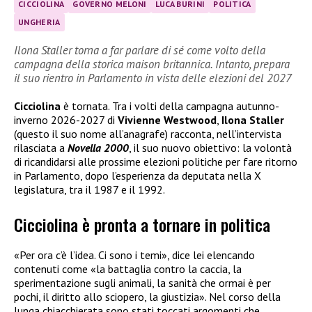
CICCIOLINA
GOVERNO MELONI
LUCA BURINI
POLITICA
UNGHERIA
Ilona Staller torna a far parlare di sé come volto della
campagna della storica maison britannica. Intanto, prepara
il suo rientro in Parlamento in vista delle elezioni del 2027
Cicciolina
è tornata. Tra i volti della campagna autunno-
inverno 2026-2027 di
Vivienne Westwood
,
Ilona Staller
(questo il suo nome all’anagrafe) racconta, nell’intervista
rilasciata a
Novella 2000
, il suo nuovo obiettivo: la volontà
di ricandidarsi alle prossime elezioni politiche per fare ritorno
in Parlamento, dopo l’esperienza da deputata nella X
legislatura, tra il 1987 e il 1992.
Cicciolina è pronta a tornare in politica
«Per ora c’è l’idea. Ci sono i temi», dice lei elencando
contenuti come «la battaglia contro la caccia, la
sperimentazione sugli animali, la sanità che ormai è per
pochi, il diritto allo sciopero, la giustizia». Nel corso della
lunga chiacchierata sono stati toccati argomenti che