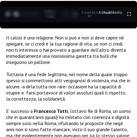
0:30 /
Ad
hub
Media
POWERED
1
/
2
1:40
BY
Il calcio è una religione. Non si può e non si deve capire né
spiegare, se ci credi è la tua ragione di vita, se non ci credi,
non ti interessa o hai provato a guardare dell’altro diventa
immediatamente una noiosissima garetta tra bulli che
inseguono un pallone.
Tuttavia è una fede legittima, nel nome della quale troppo
spesso si commettono atti vergognosi di violenza, ma che in
alcune -a dirla tutta non rare- occasioni ha la capacità di
stupire e farsi portavoce di valori assoluti quali il rispetto,
la correttezza, la solidarietà.
E’ successo a
Francesco Totti
, l’ottavo Re di Roma, un uomo
che in quarant’anni (quasi) ha militato con coerenza e dignità
sempre solo nella Roma, rifuitando le proposte che negli
anni non si sono fatte mancare, visto il suo grande talento,
ma che evidentemente non avevano per lui lo stesso valore