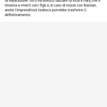
la separazione Totti ha dovuto lasciare la villa a Ilary, che è
rimasta a viverci con i figli e, in caso di nozze con Bastian,
anche l’imprenditore tedesco potrebbe trasferirsi lì
definitivamente.