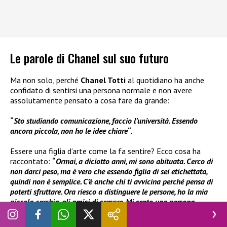
Le parole di Chanel sul suo futuro
Ma non solo, perché
Chanel Totti
al quotidiano ha anche
confidato di sentirsi una persona normale e non avere
assolutamente pensato a cosa fare da grande:
“
Sto studiando comunicazione, faccio l’università. Essendo
ancora piccola, non ho le idee chiare
“.
Essere una figlia d’arte come la fa sentire? Ecco cosa ha
raccontato:
“
Ormai, a diciotto anni, mi sono abituata. Cerco di
non darci peso, ma è vero che essendo figlia di sei etichettata,
quindi non è semplice. C’è anche chi ti avvicina perché pensa di
poterti sfruttare. Ora riesco a distinguere le persone, ho la mia
piccola cerchia, gli amici di sempre. Mi sento una persona
normalissima: per me mamma è mamma e papà è papà
“.