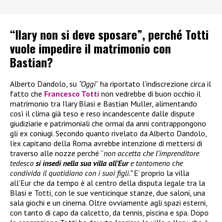
“Ilary non si deve sposare”, perché Totti
vuole impedire il matrimonio con
Bastian?
Alberto Dandolo, su
“Oggi
” ha riportato l’indiscrezione circa il
fatto che
Francesco Totti
non vedrebbe di buon occhio il
matrimonio tra Ilary Blasi e Bastian Muller, alimentando
così il clima già teso e reso incandescente dalle dispute
giudiziarie e patrimoniali che ormai da anni contrappongono
gli ex coniugi. Secondo quanto rivelato da Alberto Dandolo,
l’ex capitano della Roma avrebbe intenzione di mettersi di
traverso alle nozze perché “
non accetta che l’imprenditore
tedesco
si insedi nella sua villa all’Eur
e tantomeno che
condivida il quotidiano con i suoi figli.”
E’ proprio la villa
all’Eur che da tempo è al centro della disputa legale tra la
Blasi e Totti, con le sue venticinque stanze, due saloni, una
sala giochi e un cinema. Oltre ovviamente agli spazi esterni,
con tanto di capo da calcetto, da tennis, piscina e spa. Dopo