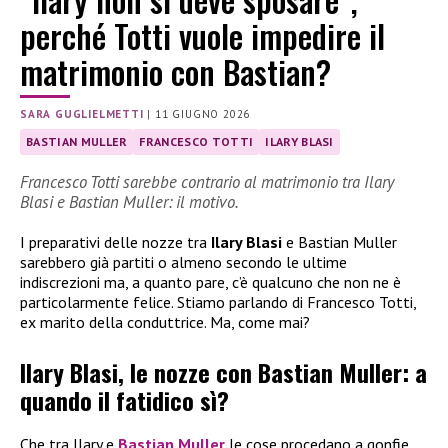
perché Totti vuole impedire il
matrimonio con Bastian?
SARA GUGLIELMETTI
|
11 GIUGNO 2026
BASTIAN MULLER
FRANCESCO TOTTI
ILARY BLASI
Francesco Totti sarebbe contrario al matrimonio tra Ilary
Blasi e Bastian Muller: il motivo.
I preparativi delle nozze tra
Ilary Blasi
e Bastian Muller
sarebbero già partiti o almeno secondo le ultime
indiscrezioni ma, a quanto pare, c’è qualcuno che non ne è
particolarmente felice. Stiamo parlando di Francesco Totti,
ex marito della conduttrice. Ma, come mai?
Ilary Blasi, le nozze con Bastian Muller: a
quando il fatidico sì?
Che tra Ilary e
Bastian Muller
le cose procedano a gonfie