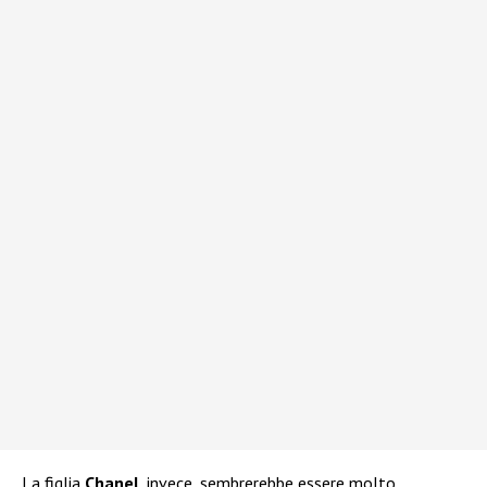
La figlia
Chanel
, invece, sembrerebbe essere molto