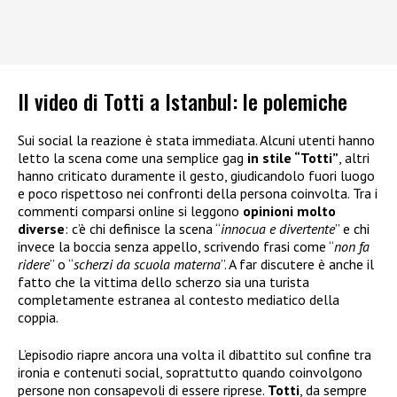
Il video di Totti a Istanbul: le polemiche
Sui social la reazione è stata immediata. Alcuni utenti hanno
letto la scena come una semplice gag
in stile “Totti”
, altri
hanno criticato duramente il gesto, giudicandolo fuori luogo
e poco rispettoso nei confronti della persona coinvolta. Tra i
commenti comparsi online si leggono
opinioni molto
diverse
: c’è chi definisce la scena “
innocua e divertente
” e chi
invece la boccia senza appello, scrivendo frasi come “
non fa
ridere
” o “
scherzi da scuola materna
”. A far discutere è anche il
fatto che la vittima dello scherzo sia una turista
completamente estranea al contesto mediatico della
coppia.
L’episodio riapre ancora una volta il dibattito sul confine tra
ironia e contenuti social, soprattutto quando coinvolgono
persone non consapevoli di essere riprese.
Totti
, da sempre