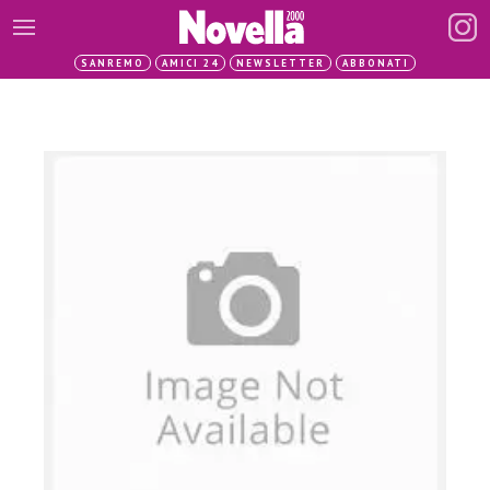
SANREMO
AMICI 24
NEWSLETTER
ABBONATI