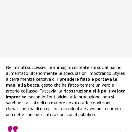
Nei minuti successivi, le immagini circolate sui social hanno
alimentato ulteriormente le speculazioni, mostrando Styles
a terra mentre cercava di
riprendere fiato e portava le
mani alla bocca
, gesto che ha fatto temere un vero e
proprio collasso. Tuttavia, la
ricostruzione si è poi rivelata
imprecisa
: secondo fonti vicine alla produzione, non si
sarebbe trattato di un malore dovuto alle condizioni
climatiche, ma di un episodio accidentale avvenuto durante
una delle consuete interazioni con il pubblico.