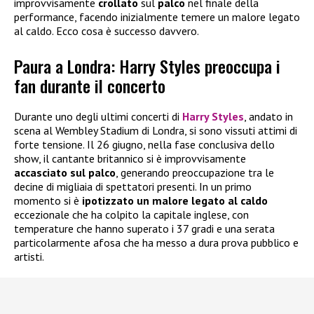
improvvisamente
crollato
sul
palco
nel finale della
performance, facendo inizialmente temere un malore legato
al caldo. Ecco cosa è successo davvero.
Paura a Londra: Harry Styles preoccupa i
fan durante il concerto
Durante uno degli ultimi concerti di
Harry Styles
, andato in
scena al Wembley Stadium di Londra, si sono vissuti attimi di
forte tensione. Il 26 giugno, nella fase conclusiva dello
show, il cantante britannico si è improvvisamente
accasciato sul palco
, generando preoccupazione tra le
decine di migliaia di spettatori presenti. In un primo
momento si è
ipotizzato un malore legato al caldo
eccezionale che ha colpito la capitale inglese, con
temperature che hanno superato i 37 gradi e una serata
particolarmente afosa che ha messo a dura prova pubblico e
artisti.