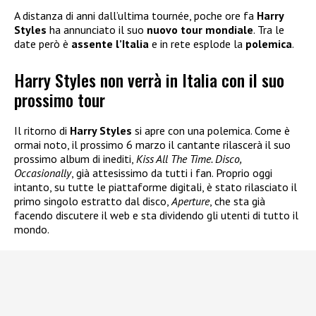
A distanza di anni dall’ultima tournée, poche ore fa
Harry
Styles
ha annunciato il suo
nuovo tour mondiale
. Tra le
date però è
assente l’Italia
e in rete esplode la
polemica
.
Harry Styles non verrà in Italia con il suo
prossimo tour
Il ritorno di
Harry Styles
si apre con una polemica. Come è
ormai noto, il prossimo 6 marzo il cantante rilascerà il suo
prossimo album di inediti,
Kiss All The Time. Disco,
Occasionally
, già attesissimo da tutti i fan. Proprio oggi
intanto, su tutte le piattaforme digitali, è stato rilasciato il
primo singolo estratto dal disco,
Aperture
, che sta già
facendo discutere il web e sta dividendo gli utenti di tutto il
mondo.