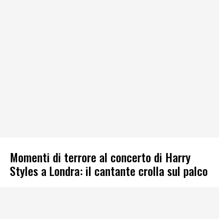
Momenti di terrore al concerto di Harry
Styles a Londra: il cantante crolla sul palco