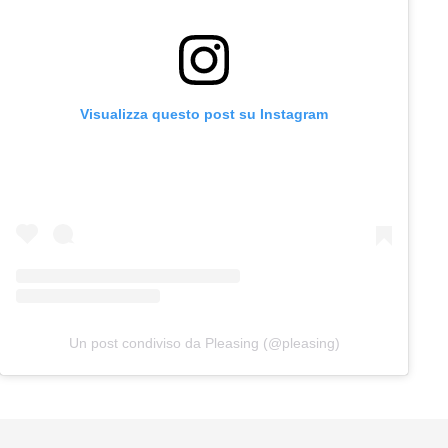
Visualizza questo post su Instagram
Un post condiviso da Pleasing (@pleasing)