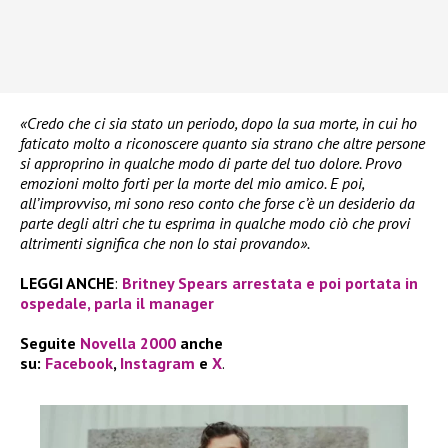
«Credo che ci sia stato un periodo, dopo la sua morte, in cui ho
faticato molto a riconoscere quanto sia strano che altre persone
si approprino in qualche modo di parte del tuo dolore. Provo
emozioni molto forti per la morte del mio amico. E poi,
all’improvviso, mi sono reso conto che forse c’è un desiderio da
parte degli altri che tu esprima in qualche modo ciò che provi
altrimenti significa che non lo stai provando».
LEGGI ANCHE
:
Britney Spears arrestata e poi portata in
ospedale, parla il manager
Seguite
Novella 2000
anche
su:
Facebook
,
Instagram
e
X
.