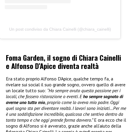
Un post condiviso da Chiara Cainelli (@chiara_cainelli)
Foma Garden, il sogno di Chiara Cainelli
e Alfonso D’Apice diventa realtà
Era stato proprio Alfonso D’Apice, qualche tempo fa, a
rivelare sui social il suo grande sogno, ovvero quello di avere
un locale tutto suo:
“Ho sempre avuto questa passione per i
locali, che fossero ristorazione o eventi. E
ho sempre sognato di
averne uno tutto mio
, proprio come lo aveva mio padre. Oggi
quel sogno sta per diventare realtà. I lavori sono iniziati…Per me
è una soddisfazione incredibile, qualcosa che sentivo dentro da
tanto tempo e che oggi prende forma davvero.”
E ora ecco che il
sogno di Alfonso si è avverato, grazie anche all’aiuto della
fidanzata Chiara Cainelli. La coppia è quindi pronta per