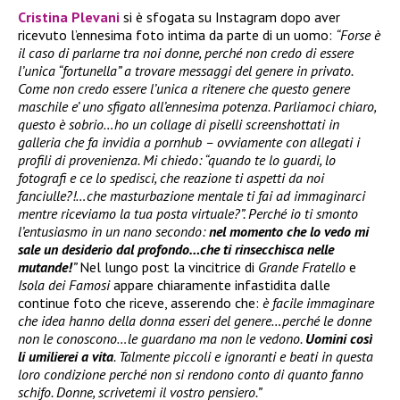
Cristina Plevani
si è sfogata su Instagram dopo aver
ricevuto l’ennesima foto intima da parte di un uomo:
“Forse è
il caso di parlarne tra noi donne, perché non credo di essere
l’unica “fortunella” a trovare messaggi del genere in privato.
Come non credo essere l’unica a ritenere che questo genere
maschile e’ uno sfigato all’ennesima potenza. Parliamoci chiaro,
questo è sobrio…ho un collage di piselli screenshottati in
galleria che fa invidia a pornhub – ovviamente con allegati i
profili di provenienza. Mi chiedo: “quando te lo guardi, lo
fotografi e ce lo spedisci, che reazione ti aspetti da noi
fanciulle?!…che masturbazione mentale ti fai ad immaginarci
mentre riceviamo la tua posta virtuale?”. Perché io ti smonto
l’entusiasmo in un nano secondo:
nel momento che lo vedo mi
sale un desiderio dal profondo…che ti rinsecchisca nelle
mutande!
”
Nel lungo post la vincitrice di
Grande Fratello
e
Isola dei Famosi
appare chiaramente infastidita dalle
continue foto che riceve, asserendo che:
è facile immaginare
che idea hanno della donna esseri del genere…perché le donne
non le conoscono…le guardano ma non le vedono.
Uomini così
li umilierei a vita
. Talmente piccoli e ignoranti e beati in questa
loro condizione perché non si rendono conto di quanto fanno
schifo. Donne, scrivetemi il vostro pensiero.”