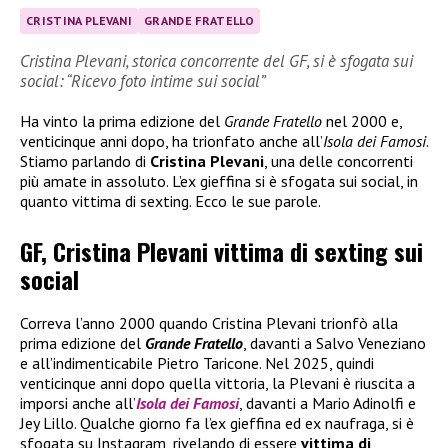
CRISTINA PLEVANI
GRANDE FRATELLO
Cristina Plevani, storica concorrente del GF, si è sfogata sui
social: “Ricevo foto intime sui social”
Ha vinto la prima edizione del
Grande Fratello
nel 2000 e,
venticinque anni dopo, ha trionfato anche all’
Isola dei Famosi
.
Stiamo parlando di
Cristina Plevani
, una delle concorrenti
più amate in assoluto. L’ex gieffina si è sfogata sui social, in
quanto vittima di sexting. Ecco le sue parole.
GF, Cristina Plevani vittima di sexting sui
social
Correva l’anno 2000 quando Cristina Plevani trionfò alla
prima edizione del
Grande Fratello
, davanti a Salvo Veneziano
e all’indimenticabile Pietro Taricone. Nel 2025, quindi
venticinque anni dopo quella vittoria, la Plevani è riuscita a
imporsi anche all’
Isola dei Famosi
, davanti a Mario Adinolfi e
Jey Lillo. Qualche giorno fa l’ex gieffina ed ex naufraga, si è
sfogata su Instagram, rivelando di essere
vittima di