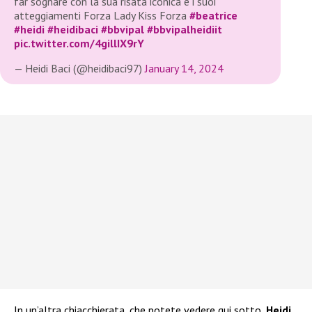
far sognare con la sua risata iconica e i suoi
atteggiamenti Forza Lady Kiss Forza
#beatrice
#heidi
#heidibaci
#bbvipal
#bbvipalheidiit
pic.twitter.com/4gillIX9rY
— Heidi Baci (@heidibaci97)
January 14, 2024
In un’altra chiacchierata, che potete vedere qui sotto,
Heidi