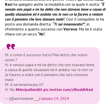
Baci
ha spiegato anche la modalità con la quale è uscita:
“È
venuto mio papà e mi ha detto che non stavano bene a causa di
quella situazione ed è andato via. Io non ce la facevo a restare
con il pensiero che loro stessero male”.
Così il coinquilino le ha
posto una domanda diretta:
“Ti sei innamorata?”
, in
riferimento a quanto successo con
Varrese
. Ma lei è stata
chiara con un secco
“No”.
M: e come è successo tutto?Hai detto che volevi
uscire ?
H: è venuto papà e mi ha detto che non stavano bene
a causa di quelle situazioni ed è andato via. Io non ce
la facevo a stare con il pensiero che loro stessero
male
M: ti sei innamorata lì?
H: No
#bbvipalheidiit
pic.twitter.com/zRioddUkad
— (@astronomer___)
January 14, 2024