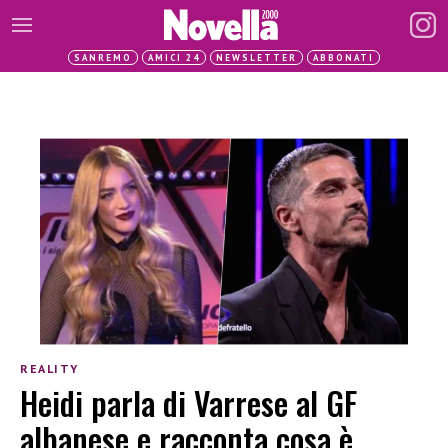
SANREMO
AMICI 24
NEWSLETTER
ABBONATI
REALITY
Heidi parla di Varrese al GF
albanese e racconta cosa è