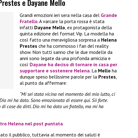
Prestes e Dayane Mello
Grandi emozioni ieri sera nella casa del
Grande
Fratello
. A varcare la porta rossa è stata
infatti
Dayane Mello
, ex protagonista della
quinta edizione del format Vip. La modella ha
così fatto una meravigliosa sorpresa a
Helena
Prestes
che ha commosso i fan del reality
show. Non tutti sanno che le due modelle da
anni sono legate da una profonda amicizia e
così
Dayane
ha deciso di tornare in casa per
supportare e sostenere
Helena
. La
Mello
ha
dunque speso bellissime parole per la
Prestes
,
al punto da affermare:
“Mi sei stata vicina nel momento del mio lutto, ci
Dio mi ha dato. Sono emozionata di essere qui. Sii forte.
di cose da dirti. Dio mi ha dato un fratello, ma mi ha
ntro Helena nel post puntata
o il pubblico, tuttavia al momento dei saluti è