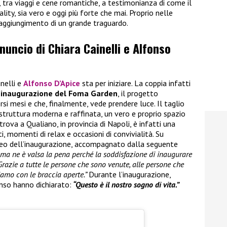
i, tra viaggi e cene romantiche, a testimonianza di come il
ality, sia vero e oggi più forte che mai. Proprio nelle
raggiungimento di un grande traguardo.
nnuncio di Chiara Cainelli e Alfonso
inelli e
Alfonso D’Apice
sta per iniziare. La coppia infatti
’inaugurazione del Foma Garden
, il progetto
rsi mesi e che, finalmente, vede prendere luce. Il taglio
 struttura moderna e raffinata, un vero e proprio spazio
trova a Qualiano, in provincia di Napoli, è infatti una
, momenti di relax e occasioni di convivialità. Su
ideo dell’inaugurazione, accompagnato dalla seguente
i ma ne è valsa la pena perché la soddisfazione di inaugurare
Grazie a tutte le persone che sono venute, alle persone che
iamo con le braccia aperte.”
Durante l’inaugurazione,
nso hanno dichiarato:
“Questo è il nostro sogno di vita.”