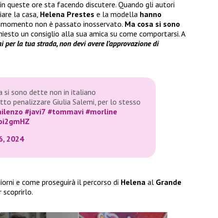
in queste ore sta facendo discutere. Quando gli autori
iare la casa,
Helena Prestes
e la modella
hanno
l momento non è passato inosservato.
Ma cosa si sono
chiesto un consiglio alla sua amica su come comportarsi. A
i per la tua strada, non devi avere l’approvazione di
si sono dette non in italiano
to penalizzare Giulia Salemi, per lo stesso
ilenzo
#javi7
#tommavi
#morline
voi2gmHZ
, 2024
orni e come proseguirà il percorso di
Helena
al
Grande
 scoprirlo.