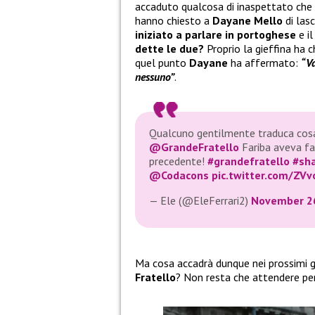
accaduto qualcosa di inaspettato che 
hanno chiesto a
Dayane Mello
di lasc
iniziato a parlare in portoghese
e i
dette le due?
Proprio la gieffina ha 
quel punto
Dayane
ha affermato:
“Va
nessuno”
.
Qualcuno gentilmente traduca cosa 
@GrandeFratello
Fariba aveva fat
precedente!
#grandefratello
#sha
@Codacons
pic.twitter.com/ZV
— Ele (@EleFerrari2)
November 26
Ma cosa accadrà dunque nei prossimi gi
Fratello
? Non resta che attendere per