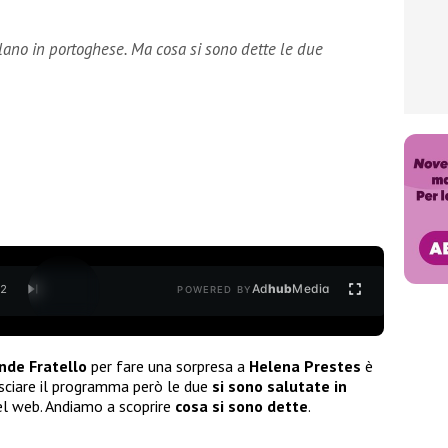
lano in portoghese. Ma cosa si sono dette le due
Ad
hub
Media
/
2
POWERED BY
nde Fratello
per fare una sorpresa a
Helena Prestes
è
asciare il programma però le due
si sono salutate in
del web. Andiamo a scoprire
cosa si sono dette
.