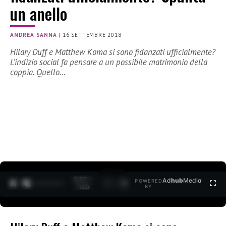
un anello
ANDREA SANNA
|
16 SETTEMBRE 2018
Hilary Duff e Matthew Koma si sono fidanzati ufficialmente?
L’indizio social fa pensare a un possibile matrimonio della
coppia. Quello…
0:27 /
Ad
hub
Media
POWERED
1
/
2
1:40
BY