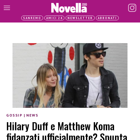
SANREMO
AMICI 24
NEWSLETTER
ABBONATI
GOSSIP
|
NEWS
Hilary Duff e Matthew Koma
fidanzati ufficialmente? Spunta