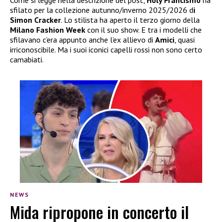
Come si legge nella descrizione del post,
Holy Francismo
ha
sfilato per la collezione autunno/inverno 2025/2026 d
i
Simon Cracker
. Lo stilista ha aperto il terzo giorno della
Milano Fashion Week
con il suo show. E tra i modelli che
sfilavano c’era appunto anche l’ex allievo di
Amici
, quasi
irriconoscibile. Ma i suoi iconici capelli rossi non sono certo
camabiati.
NEWS
Mida ripropone in concerto il