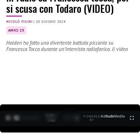
si scusa con Todaro (VIDEO)
NICOLÒ FIGINI
|
10 GIUGNO 2024
AMICI 23
Holden ha fatto una divertente battuta piccante su
Francesca Tocca durante un’intervista radiofonica. Il video
0:30 /
Ad
hub
Media
POWERED
1
/
2
1:40
BY