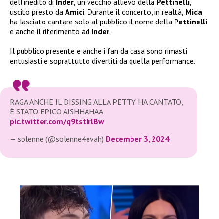
dell’inedito di
Inder
, un vecchio allievo della
Pettinelli
,
uscito presto da
Amici
. Durante il concerto, in realtà,
Mida
ha lasciato cantare solo al pubblico il nome della
Pettinelli
e anche il riferimento ad
Inder
.
Il pubblico presente e anche i fan da casa sono rimasti
entusiasti e soprattutto divertiti da quella performance.
RAGA ANCHE IL DISSING ALLA PETTY HA CANTATO,
È STATO EPICO AJSHHAHAA
pic.twitter.com/q9tstIrlBw
— solenne (@solenne4evah)
December 3, 2024