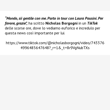
“Mondo, sii gentile con me. Parto in tour con Laura Pausini. Per
favore, grazie”,
ha scritto
Nicholas Borgogni
in un
TikTok
delle scorse ore, dove lo vediamo euforico e incredulo per
questa news così importante per lui.
https://www.tiktok.com/@nicholasborgogni/video/743376
4996485647648?_r=1&_t=8r9VgNubTXs