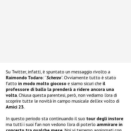
Su Twitter, infatti, è spuntato un messaggio rivolto a
Raimondo Todaro
: “
Scherzo
“. Ovviamente tutto è stato
fatto
in modo molto giocoso
e siamo sicuri che
il
professore di ballo la prenderà a ridere ancora una
volta
. Chiusa questa parentesi, però, non vediamo l’ora di
scoprire tutte le novità in campo musicale dell’ex volto di
Amici 23
.
In questo periodo sta continuando il suo
tour degli instore
ma tutti i suoi fan non vedono l’ora di poterlo
ammirare in
concerto tra qualche mese
. Noi vi terremo aggiornati con