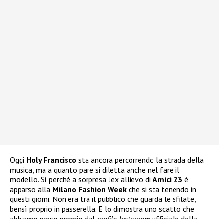
Oggi
Holy Francisco
sta ancora percorrendo la strada della
musica, ma a quanto pare si diletta anche nel fare il
modello. Sì perché a sorpresa l’ex allievo di
Amici 23
è
apparso alla
Milano Fashion Week
che si sta tenendo in
questi giorni. Non era tra il pubblico che guarda le sfilate,
bensì proprio in passerella. E lo dimostra uno scatto che
abbiamo preso proprio dal
profilo Instagram
ufficiale della