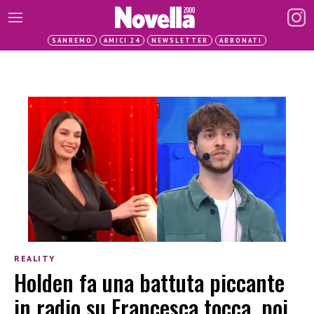
SANREMO
AMICI 24
NEWSLETTER
ABBONATI
REALITY
Holden fa una battuta piccante
in radio su Francesca tocca, poi