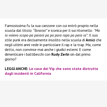
Famosissima fu la sua canzone con cui entrò proprio nella
scuola dal titolo
“Tananai”
e iconica per il sui ritornello:
“Ma
io volevo scopa-pa parara pa pa para rapa pa para ra”
. Il suo
stile punk era decisamente insolito nella scuola di
Amici
che
negli ultimi anni vede in particolare il rap e la trap. Ma, come
detto, non convinse mai anche i giudici esterni. E come
dimenticare i battibecchi con
Rudy Zerbi
sin dal primo
giorno?
LEGGI ANCHE:
Le case dei Vip che sono state distrutte
dagli incidenti in California