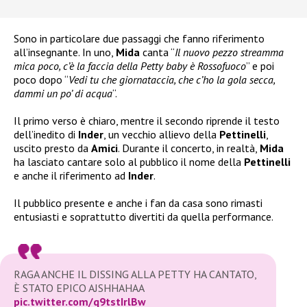
Sono in particolare due passaggi che fanno riferimento
all’insegnante. In uno,
Mida
canta “
Il nuovo pezzo streamma
mica poco, c’è la faccia della Petty baby è Rossofuoco
” e poi
poco dopo “
Vedi tu che giornataccia, che c’ho la gola secca,
dammi un po’ di acqua
“.
Il primo verso è chiaro, mentre il secondo riprende il testo
dell’inedito di
Inder
, un vecchio allievo della
Pettinelli
,
uscito presto da
Amici
. Durante il concerto, in realtà,
Mida
ha lasciato cantare solo al pubblico il nome della
Pettinelli
e anche il riferimento ad
Inder
.
Il pubblico presente e anche i fan da casa sono rimasti
entusiasti e soprattutto divertiti da quella performance.
RAGA ANCHE IL DISSING ALLA PETTY HA CANTATO,
È STATO EPICO AJSHHAHAA
pic.twitter.com/q9tstIrlBw