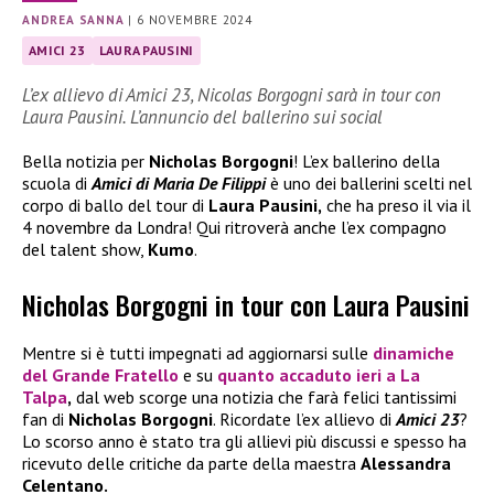
ANDREA SANNA
|
6 NOVEMBRE 2024
AMICI 23
LAURA PAUSINI
L’ex allievo di Amici 23, Nicolas Borgogni sarà in tour con
Laura Pausini. L’annuncio del ballerino sui social
Bella notizia per
Nicholas Borgogni
! L’ex ballerino della
scuola di
Amici di Maria De Filippi
è uno dei ballerini scelti nel
corpo di ballo del tour di
Laura Pausini,
che ha preso il via il
4 novembre da Londra! Qui ritroverà anche l’ex compagno
del talent show,
Kumo
.
Nicholas Borgogni in tour con Laura Pausini
Mentre si è tutti impegnati ad aggiornarsi sulle
dinamiche
del
Grande Fratello
e su
quanto accaduto ieri a
La
Talpa
,
dal web scorge una notizia che farà felici tantissimi
fan di
Nicholas Borgogni
. Ricordate l’ex allievo di
Amici 23
?
Lo scorso anno è stato tra gli allievi più discussi e spesso ha
ricevuto delle critiche da parte della maestra
Alessandra
Celentano.