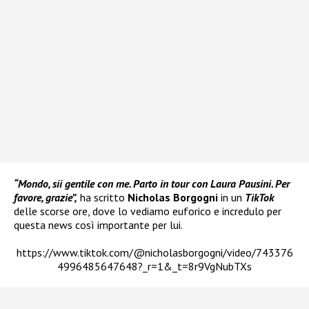
“Mondo, sii gentile con me. Parto in tour con Laura Pausini. Per
favore, grazie”,
ha scritto
Nicholas Borgogni
in un
TikTok
delle scorse ore, dove lo vediamo euforico e incredulo per
questa news così importante per lui.
https://www.tiktok.com/@nicholasborgogni/video/743376
4996485647648?_r=1&_t=8r9VgNubTXs