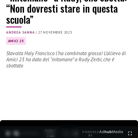
“Non dovresti stare in questa
scuola”
ANDREA SANNA
|
27 NOVEMBRE 2023
AMICI 23
Stavolta Holy Francisco l’ha combinata grossa! L’allievo di
Amici 23 ha dato del “mitomane” a Rudy Zerbi, che è
sbottato
0:30 /
Ad
hub
Media
POWERED
1
/
2
1:40
BY