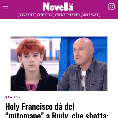
SANREMO
AMICI 24
NEWSLETTER
ABBONATI
REALITY
Holy Francisco dà del
“mitomane” a Rudy, che sbotta: