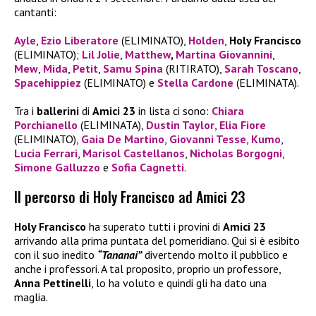
cantanti:
Ayle
,
Ezio Liberatore
(ELIMINATO),
Holden
,
Holy Francisco
(ELIMINATO);
Lil Jolie
,
Matthew
,
Martina Giovannini
,
Mew
,
Mida
,
Petit
,
Samu Spina
(RITIRATO),
Sarah Toscano
,
Spacehippiez
(ELIMINATO) e
Stella Cardone
(ELIMINATA).
Tra i
ballerini
di
Amici 23
in lista ci sono:
Chiara
Porchianello
(ELIMINATA),
Dustin Taylor
,
Elia Fiore
(ELIMINATO),
Gaia De Martino
,
Giovanni Tesse
,
Kumo
,
Lucia Ferrari
,
Marisol Castellanos
,
Nicholas Borgogni
,
Simone Galluzzo
e
Sofia Cagnetti
.
Il percorso di Holy Francisco ad Amici 23
Holy Francisco
ha superato tutti i provini di
Amici 23
arrivando alla prima puntata del pomeridiano. Qui si è esibito
con il suo inedito
“Tananai”
divertendo molto il pubblico e
anche i professori. A tal proposito, proprio un professore,
Anna Pettinelli
, lo ha voluto e quindi gli ha dato una
maglia.