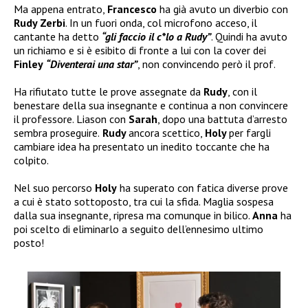
Ma appena entrato,
Francesco
ha già avuto un diverbio con
Rudy Zerbi
. In un fuori onda, col microfono acceso, il
cantante ha detto
“gli faccio il c*lo a Rudy”
. Quindi ha avuto
un richiamo e si è esibito di fronte a lui con la cover dei
Finley
“Diventerai una star”
, non convincendo però il prof.
Ha rifiutato tutte le prove assegnate da
Rudy
, con il
benestare della sua insegnante e continua a non convincere
il professore. Liason con
Sarah
, dopo una battuta d’arresto
sembra proseguire.
Rudy
ancora scettico,
Holy
per fargli
cambiare idea ha presentato un inedito toccante che ha
colpito.
Nel suo percorso
Holy
ha superato con fatica diverse prove
a cui è stato sottoposto, tra cui la sfida. Maglia sospesa
dalla sua insegnante, ripresa ma comunque in bilico.
Anna
ha
poi scelto di eliminarlo a seguito dell’ennesimo ultimo
posto!