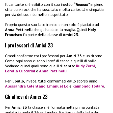
Il cantante si è esibito con il suo inedito
“Tananai”
in pieno
stile punk rock che ha suscitato molta curiosità e simpatia
per via del suo ritornello inaspettato.
Proprio questo suo lato ironico e non solo è piaciuto ad
Anna Pettinelli
che gli ha dato la maglia. Quindi
Holy
Francisco
fa parte della classe di
Amici 23
.
I professori di Amici 23
Grandi conferme tra i professori per
Amici 23
e un ritorno.
Come ogni anno ci sono i prof di canto e quelli di ballo.
Vediamo quindi quali sono quelli di
canto
:
Rudy Zerbi
,
Lorella Cuccarini
e
Anna Pettinelli
.
Per il
ballo
, invece, tutti confermati dallo scorso anno:
Alessandra Celentano
,
Emanuel Lo
e
Raimondo Todaro
.
Gli allievi di Amici 23
Per
Amici 23
la classe si è formata nella prima puntata
andata in onda il 24 settembre. Partiamo dalla lista dei