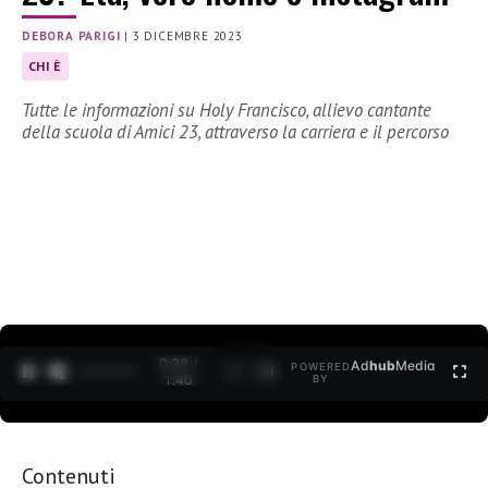
DEBORA PARIGI
|
3 DICEMBRE 2023
CHI È
Tutte le informazioni su Holy Francisco, allievo cantante
della scuola di Amici 23, attraverso la carriera e il percorso
0:30 /
Ad
hub
Media
POWERED
1
/
2
1:40
BY
Contenuti