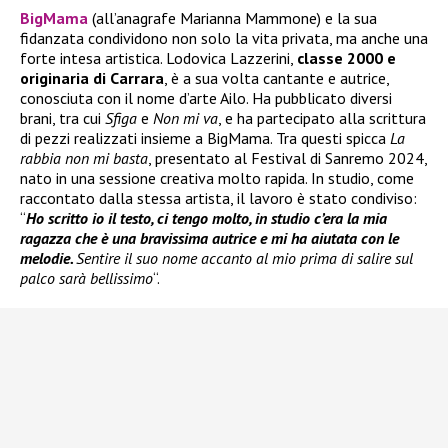
BigMama
(all’anagrafe Marianna Mammone) e la sua
fidanzata condividono non solo la vita privata, ma anche una
forte intesa artistica. Lodovica Lazzerini,
classe 2000 e
originaria di Carrara
, è a sua volta cantante e autrice,
conosciuta con il nome d’arte Ailo. Ha pubblicato diversi
brani, tra cui
Sfiga
e
Non mi va
, e ha partecipato alla scrittura
di pezzi realizzati insieme a BigMama. Tra questi spicca
La
rabbia non mi basta
, presentato al Festival di Sanremo 2024,
nato in una sessione creativa molto rapida. In studio, come
raccontato dalla stessa artista, il lavoro è stato condiviso:
“
Ho scritto io il testo, ci tengo molto, in studio c’era la mia
ragazza che è una bravissima autrice e mi ha aiutata con le
melodie.
Sentire il suo nome accanto al mio prima di salire sul
palco sarà bellissimo
“.