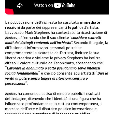
La pubblicazione dell’inchiesta ha suscitato
immediate
reazioni
da parte dei rappresentanti
legali
dell’artista.
L’avvocato Mark Stephens ha contestato la ricostruzione di
Reuters
, affermando che il suo cliente “
considera scorretti
molti dei dettagli contenuti nell’inchiesta
“. Secondo il legale, la
diffusione di informazioni personali potrebbe
compromettere la sicurezza dell’artista, limitare la sua
libertà creativa e violarne la privacy. Stephens ha inoltre
difeso il valore culturale dell’anonimato, sostenendo che
“
Lavorare in anonimato o sotto pseudonimo serve interessi
sociali fondamentali
“
e che ciò consente agli artisti di
“
Dire la
verità al potere senza timore di ritorsioni, censura o
persecuzioni
“
.
Reuters
ha comunque deciso di rendere pubblici i risultati
dell’indagine, ritenendo che l’identità di una figura che ha
influenzato profondamente la cultura contemporanea, il
mercato dell’arte e il dibattito politico internazionale
rappresenti una
questione di interesse pubblico
.