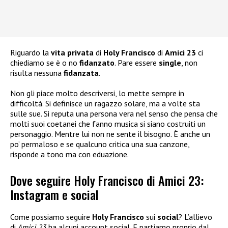
Riguardo la
vita privata
di
Holy Francisco
di
Amici 23
ci
chiediamo se è o no
fidanzato
. Pare essere
single
, non
risulta nessuna
fidanzata
.
Non gli piace molto descriversi, lo mette sempre in
difficoltà. Si definisce un ragazzo solare, ma a volte sta
sulle sue. Si reputa una persona vera nel senso che pensa che
molti suoi coetanei che fanno musica si siano costruiti un
personaggio. Mentre lui non ne sente il bisogno. È anche un
po’ permaloso e se qualcuno critica una sua canzone,
risponde a tono ma con eduazione.
Dove seguire Holy Francisco di Amici 23:
Instagram e social
Come possiamo seguire
Holy Francisco
sui
social
? L’allievo
di
Amici 23
ha alcuni account social. E partiamo proprio dal