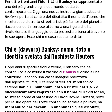
Per oltre trent’anni l’
identità
di
Banksy
ha rappresentato
uno dei più grandi enigmi del mondo dell’arte
contemporanea. Oggi, una nuova inchiesta giornalistica di
Reuters
riporta al centro del dibattito il nome dell’uomo che
si celerebbe dietro lo street artist più famoso del pianeta,
riaccendendo l’interesse attorno a una figura che ha
rivoluzionato il linguaggio della protesta urbana attraverso
le sue opere. Ecco
chi è
e cosa sappiamo di lui.
Chi è (davvero) Banksy: nome, foto e
identità svelata dall’inchiesta Reuters
Dopo anni di speculazioni e teorie, il mistero che ha
contribuito a costruire il fascino di
Banksy
è vicino a una
soluzione. Secondo una vasta indagine realizzata
dall’agenzia
Reuters
, il celebre street artist britannico
sarebbe
Robin Gunningham
,
nato
a Bristol
nel 1973
e
successivamente registrato con il nome di David Jones
,
lo stesso nome di battesimo di David Bowie. L’artista, noto
per le sue opere dal forte contenuto sociale e politico, ha
mantenuto per decenni un anonimato
quasi assoluto,