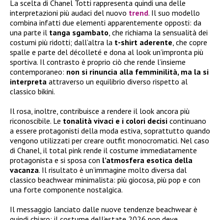
La scelta di Chanel Totti rappresenta quindi una delle
interpretazioni più audaci del nuovo
trend
. Il suo modello
combina infatti due elementi apparentemente opposti: da
una parte il
tanga sgambato
, che richiama la sensualità dei
costumi più ridotti; dall’altra la
t-shirt aderente
, che copre
spalle e parte del décolleté e dona al look un’impronta più
sportiva. Il contrasto è proprio ciò che rende l’insieme
contemporaneo:
non si rinuncia alla femminilità, ma la si
interpreta
attraverso un equilibrio diverso rispetto al
classico bikini.
Il rosa, inoltre, contribuisce a rendere il look ancora più
riconoscibile. Le
tonalità vivaci e i colori decisi
continuano
a essere protagonisti della moda estiva, soprattutto quando
vengono utilizzati per creare outfit monocromatici. Nel caso
di Chanel, il total pink rende il costume immediatamente
protagonista e si sposa con
l’atmosfera esotica della
vacanza
. Il risultato è un’immagine molto diversa dal
classico beachwear minimalista: più giocosa, più pop e con
una forte componente nostalgica.
Il messaggio lanciato dalle nuove tendenze beachwear è
quindi chiaro: il costume dell’estate 2026 non deve