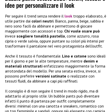
idee per personalizzare il look
Per seguire il trend senza rendere il
look
troppo elaborato, è
utile partire dai
colori neutri
. Bianco, panna, beige, sabbia e
nero sono facili da abbinare e permettono di giocare
maggiormente con accessori e top.
Chi vuole osare può
invece
scegliere tonalità pastello
, come azzurro, rosa
cipria o verde salvia, oppure puntare su colori più intensi per
trasformare il pantalone nel vero protagonista dell’outfit.
Anche il tessuto è fondamentale.
Lino e cotone
sono ideali
per il giorno e per le alte temperature, mentre
denim e
materiali strutturati
enfatizzano maggiormente la forma
arrotondata del modello. Per una serata estiva, invece, si
possono preferire
versioni satinate
o realizzate con
tessuti fluidi, da abbinare a capi più raffinati.
Il consiglio è di non seguire il trend in modo rigido, ma di
adattarlo al proprio stile. Un bubble pants può diventare
infatti il punto di partenza per outfit completamente
diversi: minimal con una canotta e sneakers, romantico con
un top femminile e sandali, oppure più elegante con camicia,