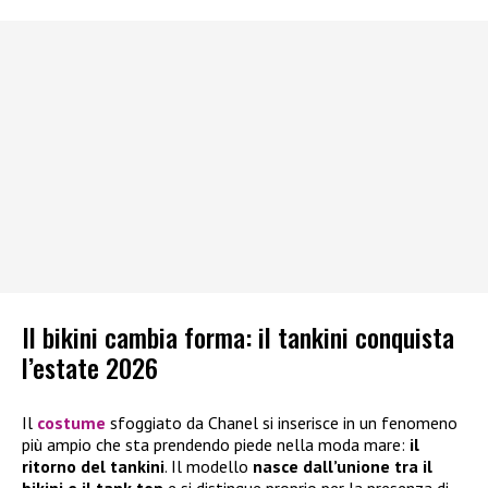
Il bikini cambia forma: il tankini conquista
l’estate 2026
Il
costume
sfoggiato da Chanel si inserisce in un fenomeno
più ampio che sta prendendo piede nella moda mare:
il
ritorno del tankini
. Il modello
nasce dall’unione tra il
bikini e il tank top
e si distingue proprio per la presenza di