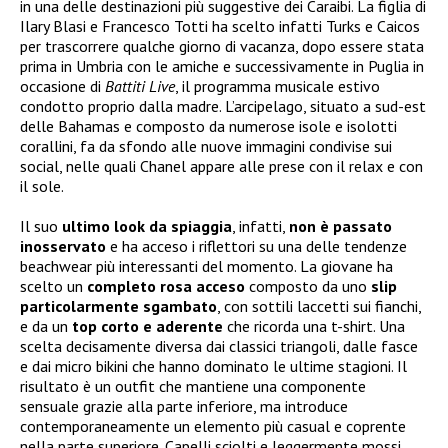
in una delle destinazioni più suggestive dei Caraibi. La figlia di
Ilary Blasi e Francesco Totti ha scelto infatti Turks e Caicos
per trascorrere qualche giorno di vacanza, dopo essere stata
prima in Umbria con le amiche e successivamente in Puglia in
occasione di
Battiti Live
, il programma musicale estivo
condotto proprio dalla madre. L’arcipelago, situato a sud-est
delle Bahamas e composto da numerose isole e isolotti
corallini, fa da sfondo alle nuove immagini condivise sui
social, nelle quali Chanel appare alle prese con il relax e con
il sole.
Il suo
ultimo look da spiaggia
, infatti,
non è passato
inosservato
e ha acceso i riflettori su una delle tendenze
beachwear più interessanti del momento. La giovane ha
scelto un
completo rosa acceso
composto da uno
slip
particolarmente sgambato
, con sottili laccetti sui fianchi,
e da un
top corto e aderente
che ricorda una t-shirt. Una
scelta decisamente diversa dai classici triangoli, dalle fasce
e dai micro bikini che hanno dominato le ultime stagioni. Il
risultato è un outfit che mantiene una componente
sensuale grazie alla parte inferiore, ma introduce
contemporaneamente un elemento più casual e coprente
nella parte superiore. Capelli sciolti e leggermente mossi,