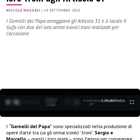
NICCOLO MAGGESI
|
29 SETTEMBRE 2023
I Gemelli del Papa omaggiano gli Articolo 31 e il locale Il
Gufo con due dei loro ormai iconici troni realizzati per
l’occasione
0:30 /
Ad
hub
Media
POWERED
1
/
2
3:35
BY
I
“Gemelli del Papa”
sono specializzati nella produzione di
opere d’arte tra cui gli ormai iconici “troni”.
Sergio e
Marcello
– questi i loro nomi – sono famosi per consegnare