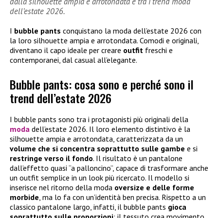
dalla silhouette ampia e arrotondata è tra i trend moda
dell’estate 2026.
I
bubble pants
conquistano la moda dell’estate 2026 con
la loro silhouette ampia e arrotondata. Comodi e originali,
diventano il capo ideale per creare
outfit
freschi e
contemporanei, dal casual all’elegante.
Bubble pants: cosa sono e perché sono il
trend dell’estate 2026
I bubble pants sono tra i protagonisti più originali della
moda
dell’estate 2026. Il loro elemento distintivo è la
silhouette ampia e arrotondata, caratterizzata da un
volume che si concentra soprattutto sulle gambe
e si
restringe verso il fondo
. Il risultato è un pantalone
dall’effetto quasi “a palloncino”, capace di trasformare anche
un outfit semplice in un look più ricercato. Il modello si
inserisce nel ritorno della moda
oversize e delle forme
morbide
, ma lo fa con un’identità ben precisa. Rispetto a un
classico pantalone largo, infatti, il bubble pants
gioca
soprattutto sulle proporzioni
: il tessuto crea movimento