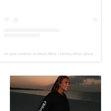
Un post condiviso da Macie Ward + Destiny White (@wardandwhite)