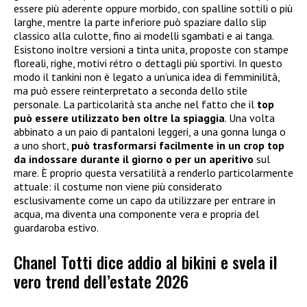
essere più aderente oppure morbido, con spalline sottili o più
larghe, mentre la parte inferiore può spaziare dallo slip
classico alla culotte, fino ai modelli sgambati e ai tanga.
Esistono inoltre versioni a tinta unita, proposte con stampe
floreali, righe, motivi rétro o dettagli più sportivi. In questo
modo il tankini non è legato a un’unica idea di femminilità,
ma può essere reinterpretato a seconda dello stile
personale. La particolarità sta anche nel fatto che il
top
può essere utilizzato ben oltre la spiaggia
. Una volta
abbinato a un paio di pantaloni leggeri, a una gonna lunga o
a uno short,
può trasformarsi facilmente in un crop top
da indossare durante il giorno o per un aperitivo
sul
mare. È proprio questa versatilità a renderlo particolarmente
attuale: il costume non viene più considerato
esclusivamente come un capo da utilizzare per entrare in
acqua, ma diventa una componente vera e propria del
guardaroba estivo.
Chanel Totti dice addio al bikini e svela il
vero trend dell’estate 2026