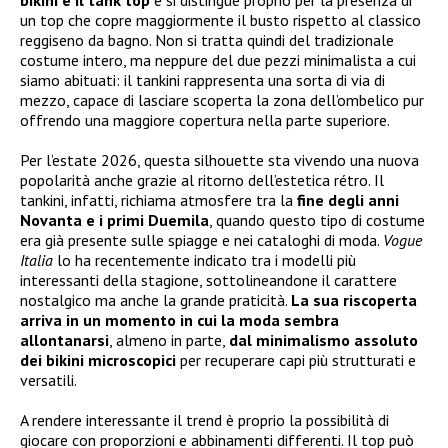
un top che copre maggiormente il busto rispetto al classico
reggiseno da bagno. Non si tratta quindi del tradizionale
costume intero, ma neppure del due pezzi minimalista a cui
siamo abituati: il tankini rappresenta una sorta di via di
mezzo, capace di lasciare scoperta la zona dell’ombelico pur
offrendo una maggiore copertura nella parte superiore.
Per l’estate 2026, questa silhouette sta vivendo una nuova
popolarità anche grazie al ritorno dell’estetica rétro. Il
tankini, infatti, richiama atmosfere tra la
fine degli anni
Novanta e i primi Duemila
, quando questo tipo di costume
era già presente sulle spiagge e nei cataloghi di moda.
Vogue
Italia
lo ha recentemente indicato tra i modelli più
interessanti della stagione, sottolineandone il carattere
nostalgico ma anche la grande praticità.
La sua riscoperta
arriva in un momento in cui la moda sembra
allontanarsi
, almeno in parte,
dal minimalismo assoluto
dei bikini microscopici
per recuperare capi più strutturati e
versatili.
A rendere interessante il trend è proprio la possibilità di
giocare con proporzioni e abbinamenti differenti. Il top può