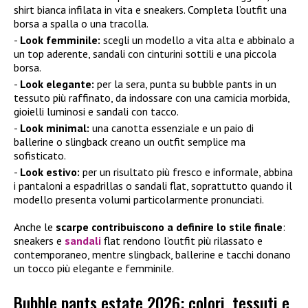
shirt bianca infilata in vita e sneakers. Completa l’outfit una
borsa a spalla o una tracolla.
Look femminile:
scegli un modello a vita alta e abbinalo a
un top aderente, sandali con cinturini sottili e una piccola
borsa.
Look elegante:
per la sera, punta su bubble pants in un
tessuto più raffinato, da indossare con una camicia morbida,
gioielli luminosi e sandali con tacco.
Look minimal:
una canotta essenziale e un paio di
ballerine o slingback creano un outfit semplice ma
sofisticato.
Look estivo:
per un risultato più fresco e informale, abbina
i pantaloni a espadrillas o sandali flat, soprattutto quando il
modello presenta volumi particolarmente pronunciati.
Anche le
scarpe contribuiscono a definire lo stile finale
:
sneakers e
sandali
flat rendono l’outfit più rilassato e
contemporaneo, mentre slingback, ballerine e tacchi donano
un tocco più elegante e femminile.
Bubble pants estate 2026: colori, tessuti e