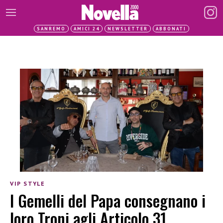
SANREMO
AMICI 24
NEWSLETTER
ABBONATI
VIP STYLE
I Gemelli del Papa consegnano i
loro Troni agli Articolo 31