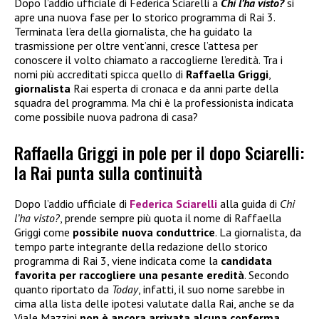
Dopo l’addio ufficiale di Federica Sciarelli a
Chi l’ha visto?
si
apre una nuova fase per lo storico programma di Rai 3.
Terminata l’era della giornalista, che ha guidato la
trasmissione per oltre vent’anni, cresce l’attesa per
conoscere il volto chiamato a raccoglierne l’eredità. Tra i
nomi più accreditati spicca quello di
Raffaella Griggi
,
giornalista
Rai esperta di cronaca e da anni parte della
squadra del programma. Ma chi è la professionista indicata
come possibile nuova padrona di casa?
Raffaella Griggi in pole per il dopo Sciarelli:
la Rai punta sulla continuità
Dopo l’addio ufficiale di
Federica Sciarelli
alla guida di
Chi
l’ha visto?
, prende sempre più quota il nome di Raffaella
Griggi come
possibile nuova conduttrice
. La giornalista, da
tempo parte integrante della redazione dello storico
programma di Rai 3, viene indicata come la
candidata
favorita per raccogliere una pesante eredità
. Secondo
quanto riportato da
Today
, infatti, il suo nome sarebbe in
cima alla lista delle ipotesi valutate dalla Rai, anche se da
Viale Mazzini
non è ancora arrivata alcuna conferma