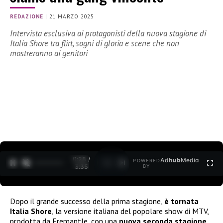
REDAZIONE
|
21 MARZO 2025
Intervista esclusiva ai protagonisti della nuova stagione di
Italia Shore tra flirt, sogni di gloria e scene che non
mostreranno ai genitori
0:29 /
Ad
hub
Media
POWERED
1
/
2
3:35
BY
Dopo il grande successo della prima stagione,
è tornata
Italia Shore
, la versione italiana del popolare show di MTV,
prodotta da Fremantle, con una
nuova seconda stagione