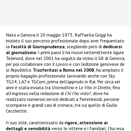
Nata a Genova il 20 maggio 1973, Raffaella Griggi ha
iniziato il suo percorso professionale dopo aver frequentato
la
facoltà di Giurisprudenza
, scegliendo però di
dedicarsi
al giornalismo
. I primi passi li ha mossi nell’emittente ligure
Telenord, dove nel 2001 ha seguito da vicino il G8 di Genova,
per poi collaborare con
Il Lavoro
e con l’edizione genovese de
la Repubblica
.
Trasferitasi a Roma nel 2008
, ha ampliato il
proprio bagaglio professionale lavorando anche con Sky
TG24, LA7 e TGCom, prima dell’approdo in Rai. Per circa sei
anni è stata inviata tra
Unomattina
e
La Vita in Diretta
, fino
all’ingresso nella redazione di
Chi l’ha visto?
, dove ha
realizzato numerosi servizi dedicati a femminicidi, persone
scomparse e grandi casi di cronaca, tra cui quello di Giulia
Cecchettin.
Il suo stile, caratterizzato da
rigore, attenzione ai
dettagli e sensibilità
verso le vittime e i familiari, l’ha resa