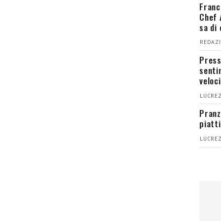
Franc
Chef 
sa di
REDAZI
Press
senti
veloci
LUCREZ
Pranz
piatt
LUCREZ