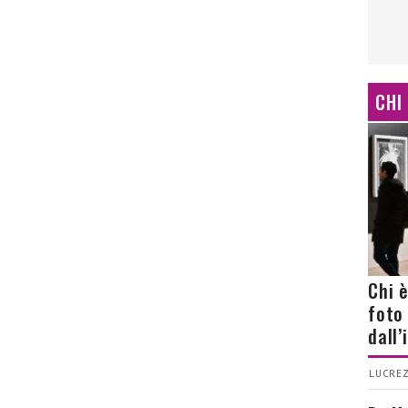
CHI
Chi 
foto
dall
LUCREZ