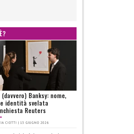
 È?
è (davvero) Banksy: nome,
 e identità svelata
’inchiesta Reuters
IA CIOTTI | 13 GIUGNO 2026