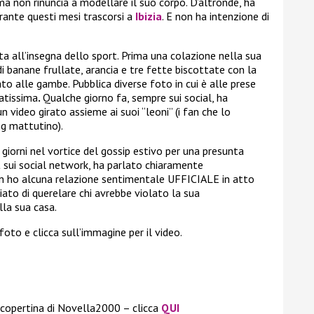
 ma non rinuncia a modellare il suo corpo. D’altronde, ha
rante questi mesi trascorsi a
Ibizia
. E non ha intenzione di
ata all’insegna dello sport. Prima una colazione nella sua
 di banane frullate, arancia e tre fette biscottate con la
o alle gambe. Pubblica diverse foto in cui è alle prese
atissima
.
Qualche giorno fa, sempre sui social, ha
n video girato assieme ai suoi “leoni” (i fan che lo
ng mattutino).
i giorni nel vortice del gossip estivo per una presunta
ost sui social network, ha parlato chiaramente
 ho alcuna relazione sentimentale UFFICIALE in atto
to di querelare chi avrebbe violato la sua
lla sua casa.
foto e clicca sull’immagine per il video.
 copertina di Novella2000 – clicca
QUI