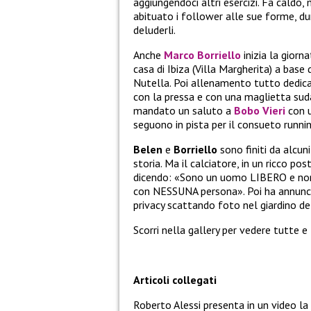
aggiungendoci altri esercizi. Fa caldo,
abituato i follower alle sue forme, du
deluderli.
Anche
Marco Borriello
inizia la giorn
casa di Ibiza (Villa Margherita) a base
Nutella. Poi allenamento tutto dedicat
con la pressa e con una maglietta sud
mandato un saluto a
Bobo Vieri
con u
seguono in pista per il consueto runni
Belen
e
Borriello
sono finiti da alcun
storia. Ma il calciatore, in un ricco p
dicendo: «Sono un uomo LIBERO e non
con NESSUNA persona». Poi ha annuncia
privacy scattando foto nel giardino de
Scorri nella gallery per vedere tutte e 
Articoli collegati
Roberto Alessi presenta in un video la