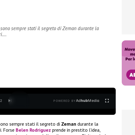
 sono sempre stati il segreto di Zeman durante la
ri.…
Ad
hub
Media
/
2
POWERED BY
sono sempre stati il segreto di
Zeman
durante la
i. Forse
Belen Rodriguez
prende in prestito l’idea,