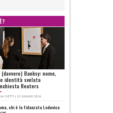
 È?
è (davvero) Banksy: nome,
 e identità svelata
’inchiesta Reuters
IA CIOTTI | 13 GIUGNO 2026
ma, chi è la fidanzata Lodovica
rini