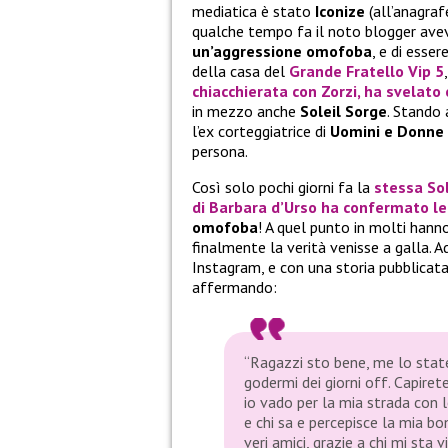
mediatica è stato
Iconize
(all’anagra
qualche tempo fa il noto blogger aveva
un’aggressione omofoba
, e di esse
della casa del
Grande Fratello Vip 5
chiacchierata con
Zorzi
, ha svelato
in mezzo anche
Soleil Sorge
. Stando 
l’ex corteggiatrice di
Uomini e Donne
persona.
Così solo pochi giorni fa la
stessa
Sol
di
Barbara d’Urso
ha confermato le
omofoba
! A quel punto in molti hanno
finalmente la verità venisse a galla. Ad
Instagram, e con una storia pubblicata
affermando:
“Ragazzi sto bene, me lo state
godermi dei giorni off. Capire
io vado per la mia strada con 
e chi sa e percepisce la mia bo
veri amici, grazie a chi mi sta vi