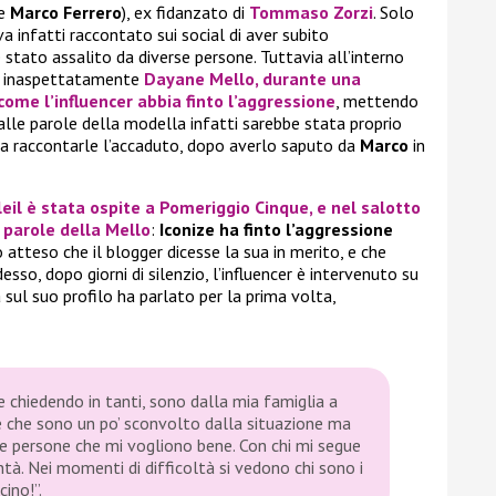
fe
Marco Ferrero
), ex fidanzato di
Tommaso Zorzi
. Solo
 infatti raccontato sui social di aver subito
re stato assalito da diverse persone. Tuttavia all’interno
, inaspettatamente
Dayane Mello
, durante una
come l’influencer abbia finto l’aggressione
, mettendo
alle parole della modella infatti sarebbe stata proprio
a raccontarle l’accaduto, dopo averlo saputo da
Marco
in
eil
è stata ospite a
Pomeriggio Cinque
, e nel salotto
 parole della
Mello
:
Iconize ha finto l’aggressione
 atteso che il blogger dicesse la sua in merito, e che
esso, dopo giorni di silenzio, l’influencer è intervenuto su
 sul suo profilo ha parlato per la prima volta,
 chiedendo in tanti, sono dalla mia famiglia a
te che sono un po’ sconvolto dalla situazione ma
le persone che mi vogliono bene. Con chi mi segue
ntà. Nei momenti di difficoltà si vedono chi sono i
cino!”.