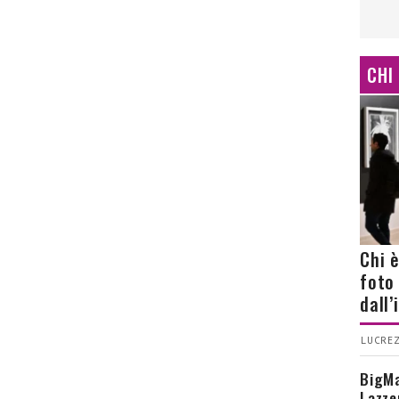
CHI
Chi 
foto
dall
LUCREZ
BigMa
Lazze