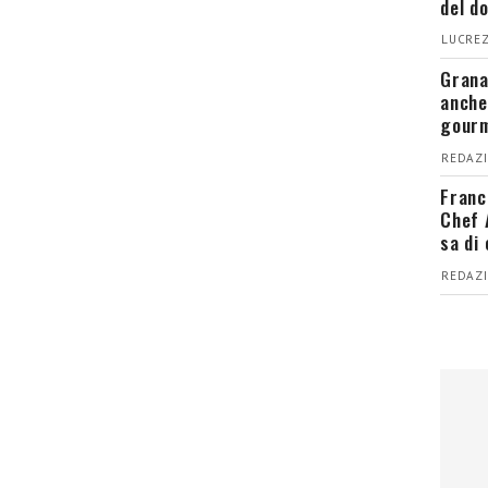
del d
LUCREZ
Grana
anche
gour
REDAZI
Franc
Chef 
sa di
REDAZI