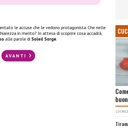
tato le accuse che le vedono protagonista. Che nelle
CUC
chiarezza in merito? In attesa di scoprire cosa accadrà,
so
alle parole di
Soleil Sorge
.
AVANTI
Come
buon
LUCREZ
Tiram