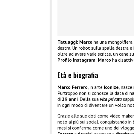
Tatuaggi:
Marco
ha una mongolfiera e
destra. Un robot sulla spalla destra e
oltre ad avere varie scritte, un cane su
Profilo Instagram:
Marco
ha disatti
Età e biografia
Marco Ferrero
, in arte
Iconize
, nasce
Purtroppo non si conosce la data di na
di
29 anni
. Della sua
vita privata
sappia
in ogni modo di diventare un volto no
Grazie alle sue doti come video maker,
noto ai più sui social, conquistando in
mesi si conferma come uno dei vlogger
Ferrero
sui social accresce a dismisura