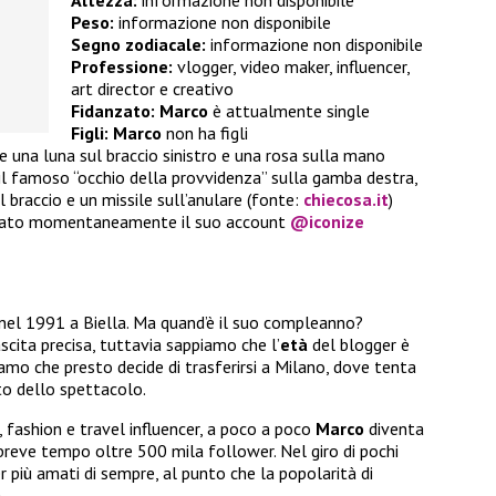
Peso:
informazione non disponibile
Segno zodiacale:
informazione non disponibile
Professione:
vlogger, video maker, influencer,
art director e creativo
Fidanzato:
Marco
è attualmente single
Figli:
Marco
non ha figli
 una luna sul braccio sinistro e una rosa sulla mano
 il famoso “occhio della provvidenza” sulla gamba destra,
l braccio e un missile sull’anulare (fonte:
chiecosa.it
)
vato momentaneamente il suo account
@iconize
 nel 1991 a Biella. Ma quand’è il suo compleanno?
scita precisa, tuttavia sappiamo che l’
età
del blogger è
mo che presto decide di trasferirsi a Milano, dove tenta
to dello spettacolo.
 fashion e travel influencer, a poco a poco
Marco
diventa
 breve tempo oltre 500 mila follower. Nel giro di pochi
 più amati di sempre, al punto che la popolarità di
.