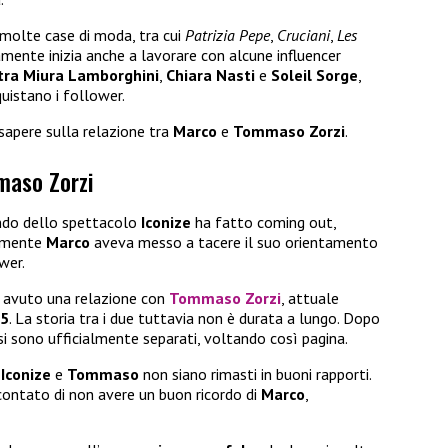
 molte case di moda, tra cui
Patrizia Pepe
,
Cruciani
,
Les
ente inizia anche a lavorare con alcune influencer
tra Miura Lamborghini
,
Chiara Nasti
e
Soleil Sorge
,
quistano i follower.
sapere sulla relazione tra
Marco
e
Tommaso Zorzi
.
maso Zorzi
ndo dello spettacolo
Iconize
ha fatto coming out,
almente
Marco
aveva messo a tacere il suo orientamento
wer.
 avuto una relazione con
Tommaso Zorzi
, attuale
 5
. La storia tra i due tuttavia non è durata a lungo. Dopo
 si sono ufficialmente separati, voltando così pagina.
e
Iconize
e
Tommaso
non siano rimasti in buoni rapporti.
contato di non avere un buon ricordo di
Marco
,