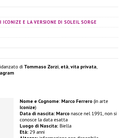
I ICONIZE E LA VERSIONE DI SOLEIL SORGE
fidanzato di
Tommaso Zorzi
,
età
,
vita privata
,
tagram
Nome e Cognome
:
Marco Ferrero
(in arte
Iconize
)
Data di nascita:
Marco
nasce nel 1991, non si
conosce la data esatta
Luogo di Nascita:
Biella
Età:
29 anni
Altezza:
informazione non disponibile