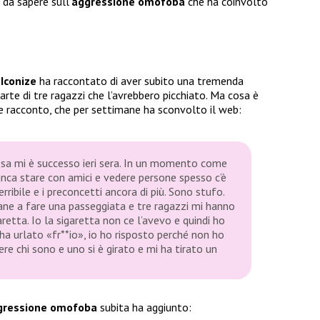
da sapere sull’
aggressione omofoba
che ha coinvolto
,
Iconize
ha raccontato di aver subito una tremenda
arte di tre ragazzi che l’avrebbero picchiato. Ma cosa è
e racconto, che per settimane ha sconvolto il web:
osa mi è successo ieri sera. In un momento come
nca stare con amici e vedere persone spesso c’è
erribile e i preconcetti ancora di più. Sono stufo.
cane a fare una passeggiata e tre ragazzi mi hanno
etta. Io la sigaretta non ce l’avevo e quindi ho
 ha urlato «fr**io», io ho risposto perché non ho
ere chi sono e uno si è girato e mi ha tirato un
gressione omofoba
subita ha aggiunto: