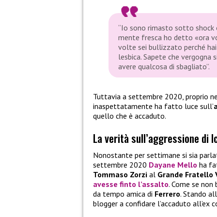
“Io sono rimasto sotto shock e
mente fresca ho detto «ora vo
volte sei bullizzato perché hai de
lesbica. Sapete che vergogna s
avere qualcosa di sbagliato”.
Tuttavia a settembre 2020, proprio ne
inaspettatamente ha fatto luce sull’
quello che è accaduto.
La verità sull’aggressione di I
Nonostante per settimane si sia parlat
settembre 2020
Dayane Mello
ha fat
Tommaso Zorzi
al
Grande Fratello 
avesse finto l’assalto
. Come se non 
da tempo amica di
Ferrero
. Stando al
blogger a confidare l’accaduto all’ex c