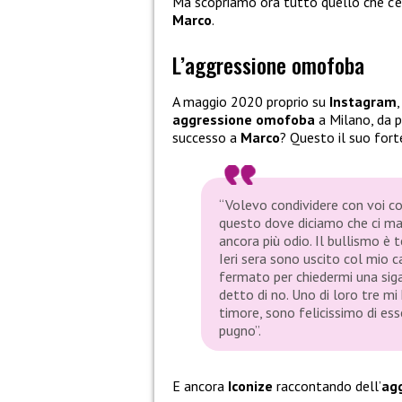
Ma scopriamo ora tutto quello che c’è 
Marco
.
L’aggressione omofoba
A maggio 2020 proprio su
Instagram
aggressione omofoba
a Milano, da p
successo a
Marco
? Questo il suo fort
“Volevo condividere con voi c
questo dove diciamo che ci ma
ancora più odio. Il bullismo è t
Ieri sera sono uscito col mio 
fermato per chiedermi una sigar
detto di no. Uno di loro tre mi
timore, sono felicissimo di ess
pugno”.
E ancora
Iconize
raccontando dell’
ag