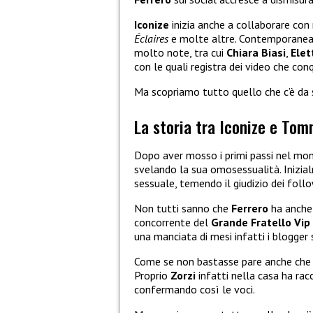
Iconize
inizia anche a collaborare con
Éclaires
e molte altre. Contemporaneam
molto note, tra cui
Chiara Biasi
,
Elet
con le quali registra dei video che con
Ma scopriamo tutto quello che c’è da 
La storia tra Iconize e Tom
Dopo aver mosso i primi passi nel mo
svelando la sua omosessualità. Inizi
sessuale, temendo il giudizio dei follo
Non tutti sanno che
Ferrero
ha anche
concorrente del
Grande Fratello Vip
una manciata di mesi infatti i blogger
Come se non bastasse pare anche ch
Proprio
Zorzi
infatti nella casa ha rac
confermando così le voci.