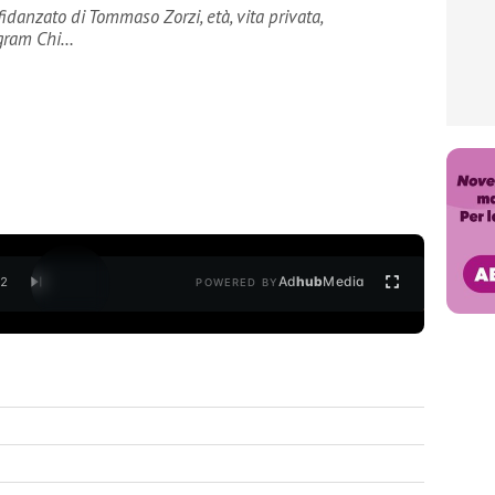
idanzato di Tommaso Zorzi, età, vita privata,
agram Chi…
Ad
hub
Media
/
2
POWERED BY