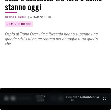
stanno oggi
DEBORA PARIGI
|
6 MARZO 2020
UOMINI E DONNE
Ospiti al Trono Over, Ida e Riccardo hanno superato una
grande crisi. Lui ha raccontato nel dettaglio tutto quello
che…
0:27 /
Ad
hub
Media
POWERED
1
/
2
3:35
BY