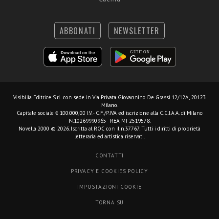
ABBONATI
NEWSLETTER
Visibilia Editrice S.r.l.
con sede in Via Privata Giovannino De Grassi 12/12A, 20123
Milano.
Capitale sociale € 100.000,00 I.V. - C.F./P.IVA ed iscrizione alla C.C.I.A.A. di Milano
N.10269990965 - REA MI-2519578.
Novella 2000 © 2026. Iscritta al ROC con il n.37767. Tutti i diritti di proprietà
letteraria ed artistica riservati.
CONTATTI
PRIVACY E COOKIES POLICY
IMPOSTAZIONI COOKIE
TORNA SU