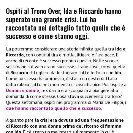
Ospiti al Trono Over, Ida e Riccardo hanno
superato una grande crisi. Lui ha
raccontato nel dettaglio tutto quello che è
successo e come stanno oggi.
La potremmo considerare una storia infinita quella tra
Ida e
Riccardo
, con continui tira e molla, litigare e fare pace. E
anche di recente è successo proprio questo. Nelle scorse
settimane sul web erano successe strane cose, come quella
di
Riccardo
di togliere da Instagram tutte le foto con
Ida
.
Come lui stesso ha ammesso, è stato un gesto dettato
dalla rabbia fatto nel momento di crisi all’apice. Poi, ospite a
Uomini e donne
, l’ex dama era scoppiata a piangere alla
domanda di come stesse. Cosa stava succedendo tra loro?
Questa settimana, ospiti nel programma di Maria De Filippi,
i
due hanno raccontato quello che è successo
.
A quanto pare
la crisi era dovuta ad una frequentazione
di Riccardo con una donna prima del ritorno di fiamma
con Ida
. E c’è stato un malinteso sul momento in cui è