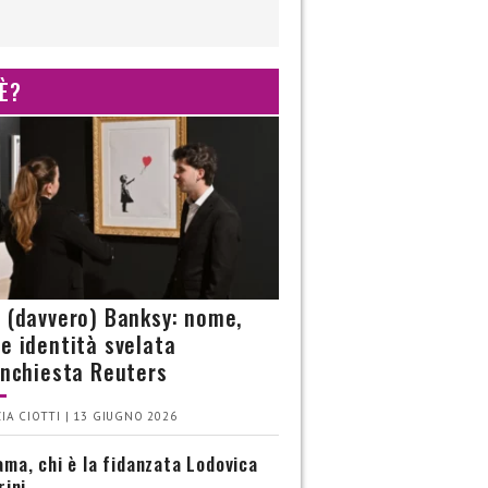
 È?
è (davvero) Banksy: nome,
 e identità svelata
’inchiesta Reuters
IA CIOTTI | 13 GIUGNO 2026
ma, chi è la fidanzata Lodovica
rini