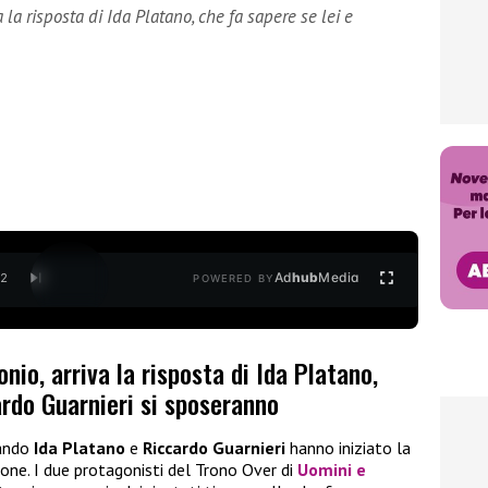
la risposta di Ida Platano, che fa sapere se lei e
Ad
hub
Media
/
2
POWERED BY
io, arriva la risposta di Ida Platano,
ardo Guarnieri si sposeranno
uando
Ida Platano
e
Riccardo Guarnieri
hanno iniziato la
one. I due protagonisti del Trono Over di
Uomini e