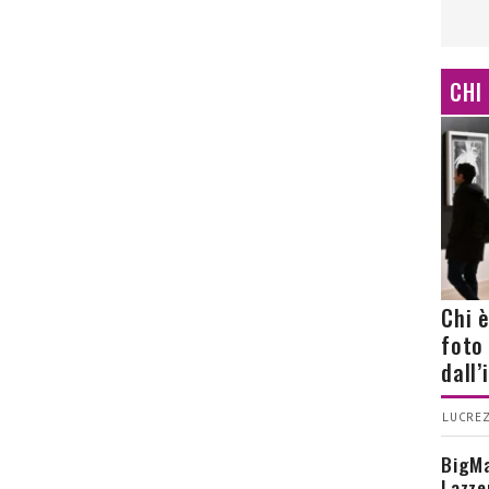
CHI
Chi 
foto
dall
LUCREZ
BigMa
Lazze