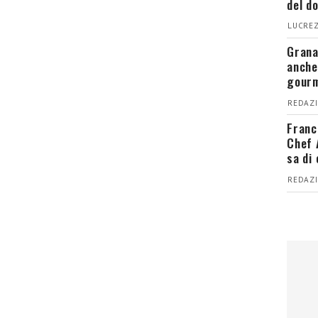
del d
LUCREZ
Grana
anche
gour
REDAZI
Franc
Chef 
sa di
REDAZI