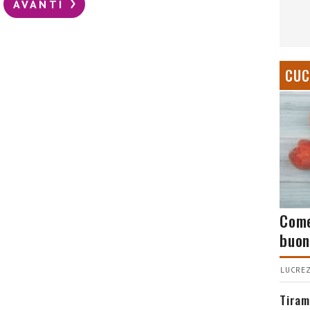
AVANTI
CUC
Come
buon
LUCREZ
Tiram