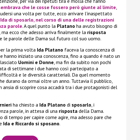
tenzione, per via dei ripetuti tira e molla che fanno
embrava che le cosse fossero però giunte al limite
,
udersi una volta per tutte, ecco arrivare l’inaspettato
a
Ida
di
sposarlo
, nel corso di una delle registrazioni
nza parole
. A quel punto la
Platano
ha avuto bisogno di
i, ma ecco che adesso arriva finalmente la
risposta
 e le parole delle Dama sul futuro col suo uomo.
per la prima volta
Ida Platano
faceva la conoscenza di
due hanno iniziato una conoscenza, fino a quando è nato un
 lasciato
Uomini e Donne
, ma fin da subito non pochi
ata di settimane i due hanno così partecipato a
difficoltà e le diversità caratteriali. Da quel momento
 che durano da ormai oltre un anno. Tuttavia il pubblico,
 ansia di scoprire cosa accadrà tra i due protagonisti del
rnieri
ha chiesto a
Ida Platano
di
sposarlo
, i
enza parole, in attesa di una
risposta
della Dama.
o di tempo per capire come agire, ma adesso pare che
se
Ida e Riccardo si sposano
.