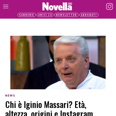
SANREMO
AMICI 24
NEWSLETTER
ABBONATI
NEWS
Chi è Iginio Massari? Età,
altezza, origini e Instagram