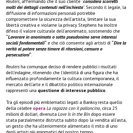
Reuters
, affermando che il suo cliente “
considera scorretti
molti dei dettagli contenuti nell’inchiesta
“. Secondo il legale, la
diffusione di informazioni personali potrebbe
compromettere la sicurezza dell’artista, limitare la sua
libertà creativa e violarne la privacy. Stephens ha inoltre
difeso il valore culturale dell’anonimato, sostenendo che
“
Lavorare in anonimato o sotto pseudonimo serve interessi
sociali fondamentali
“
e che ciò consente agli artisti di
“
Dire la
verità al potere senza timore di ritorsioni, censura o
persecuzioni
“
.
Reuters
ha comunque deciso di rendere pubblici i risultati
dell’indagine, ritenendo che l’identità di una figura che ha
influenzato profondamente la cultura contemporanea, il
mercato dell’arte e il dibattito politico internazionale
rappresenti una
questione di interesse pubblico
.
Tra gli episodi più emblematici legati a Banksy resta quello
della celebre
opera
La ragazza con il palloncino
, circa 25
milioni di dollari, divenuta
Love Is in the Bin
dopo essere
stata parzialmente distrutta subito dopo la vendita all’asta,
un gesto che ha ulteriormente alimentato il mito di uno
degli artisti più enigmatici del nostro tempo.