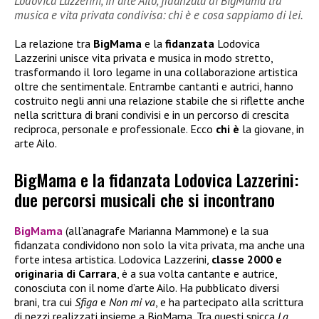
Lodovica Lazzerini, in arte Ailo, fidanzata di BigMama tra
musica e vita privata condivisa: chi è e cosa sappiamo di lei.
La relazione tra
BigMama
e la
fidanzata
Lodovica
Lazzerini unisce vita privata e musica in modo stretto,
trasformando il loro legame in una collaborazione artistica
oltre che sentimentale. Entrambe cantanti e autrici, hanno
costruito negli anni una relazione stabile che si riflette anche
nella scrittura di brani condivisi e in un percorso di crescita
reciproca, personale e professionale. Ecco
chi è
la giovane, in
arte Ailo.
BigMama e la fidanzata Lodovica Lazzerini:
due percorsi musicali che si incontrano
BigMama
(all’anagrafe Marianna Mammone) e la sua
fidanzata condividono non solo la vita privata, ma anche una
forte intesa artistica. Lodovica Lazzerini,
classe 2000 e
originaria di Carrara
, è a sua volta cantante e autrice,
conosciuta con il nome d’arte Ailo. Ha pubblicato diversi
brani, tra cui
Sfiga
e
Non mi va
, e ha partecipato alla scrittura
di pezzi realizzati insieme a BigMama. Tra questi spicca
La