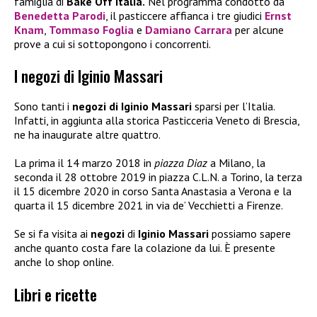
famiglia di
Bake Off Italia.
Nel programma condotto da
Benedetta Parodi
, il pasticcere affianca i tre giudici
Ernst
Knam
,
Tommaso Foglia
e
Damiano Carrara
per alcune
prove a cui si sottopongono i concorrenti.
I negozi di Iginio Massari
Sono tanti i
negozi di Iginio Massari
sparsi per l’Italia.
Infatti, in aggiunta alla storica Pasticceria Veneto di Brescia,
ne ha inaugurate altre quattro.
La prima il 14 marzo 2018 in
piazza Diaz
a Milano, la
seconda il 28 ottobre 2019 in piazza C.L.N. a Torino, la terza
il 15 dicembre 2020 in corso Santa Anastasia a Verona e la
quarta il 15 dicembre 2021 in via de’ Vecchietti a Firenze.
Se si fa visita ai
negozi
di
Iginio Massari
possiamo sapere
anche quanto costa fare la colazione da lui. È presente
anche lo shop online.
Libri e ricette