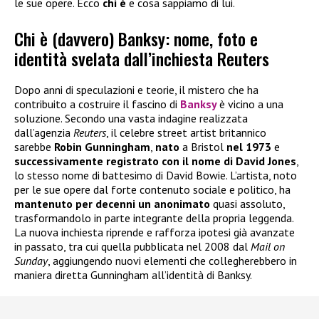
le sue opere. Ecco
chi è
e cosa sappiamo di lui.
Chi è (davvero) Banksy: nome, foto e
identità svelata dall’inchiesta Reuters
Dopo anni di speculazioni e teorie, il mistero che ha
contribuito a costruire il fascino di
Banksy
è vicino a una
soluzione. Secondo una vasta indagine realizzata
dall’agenzia
Reuters
, il celebre street artist britannico
sarebbe
Robin Gunningham
,
nato
a Bristol
nel 1973
e
successivamente registrato con il nome di David Jones
,
lo stesso nome di battesimo di David Bowie. L’artista, noto
per le sue opere dal forte contenuto sociale e politico, ha
mantenuto per decenni un anonimato
quasi assoluto,
trasformandolo in parte integrante della propria leggenda.
La nuova inchiesta riprende e rafforza ipotesi già avanzate
in passato, tra cui quella pubblicata nel 2008 dal
Mail on
Sunday
, aggiungendo nuovi elementi che collegherebbero in
maniera diretta Gunningham all’identità di Banksy.