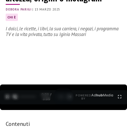
DEBORA PARIGI
|
15 MARZO 2025
CHI È
I dolci, le ricette, i libri, la sua carriera, i negozi, i programma
TV e la vita privata, tutto su Iginio Massari
0:30 /
Ad
hub
Media
POWERED
1
/
2
3:35
BY
Contenuti