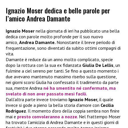
Ignazio Moser dedica e belle parole per
l’amico Andrea Damante
Ignazio Moser
nella giornata di ieri ha pubblicato una bella
dedica con parole molto profonde per il suo nuovo
amico,
Andrea Damante.
Nonostante il breve periodo di
frequentazione, sono diventati da subito ottimi compagni di
vita.
Damante è reduce da un anno molto complicato, specie
dopo la rottura con la sua ex fidanzata
Giulia De Lellis
, un
fulmine a ciel sereno per tanti. Se fino a questo momento i
due avevano mantenuto massimo riserbo sulla questione,
nei giorni scorsi Giulia ha confessato il tradimento da parte
sua, mentre Andrea
né ha smentito né confermato, ma
svelato di non aver passato mesi facili.
Dall’altra parte invece troviamo
Ignazio Moser,
il quale
invece si gode a pieno la bella storia d’amore con
Cecilia
Rodriguez
. Il momento d’oro della coppia sembra non finire
mai e
presto convoleranno a nozze
. Nel frattempo Moser
ha trovato l’amicizia di Andrea Damante e in questi giorni di