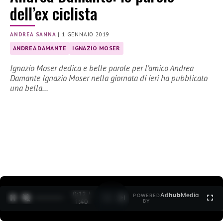
dell’ex ciclista
ANDREA SANNA
|
1 GENNAIO 2019
ANDREA DAMANTE
IGNAZIO MOSER
Ignazio Moser dedica e belle parole per l’amico Andrea
Damante Ignazio Moser nella giornata di ieri ha pubblicato
una bella…
0:12 /
Ad
hub
Media
POWERED
1
/
2
1:40
BY