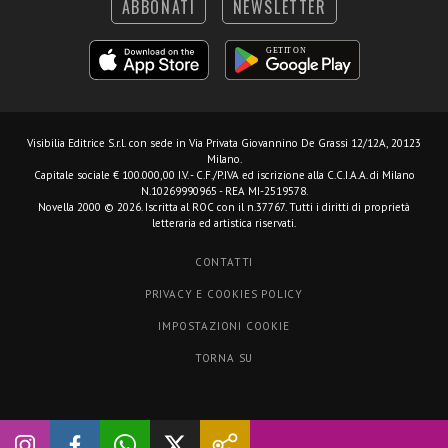
ABBONATI
NEWSLETTER
Visibilia Editrice S.r.l.
con sede in Via Privata Giovannino De Grassi 12/12A, 20123
Milano.
Capitale sociale € 100.000,00 I.V. - C.F./P.IVA ed iscrizione alla C.C.I.A.A. di Milano
N.10269990965 - REA MI-2519578.
Novella 2000 © 2026. Iscritta al ROC con il n.37767. Tutti i diritti di proprietà
letteraria ed artistica riservati.
CONTATTI
PRIVACY E COOKIES POLICY
IMPOSTAZIONI COOKIE
TORNA SU