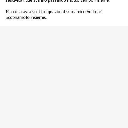
festività i due stanno passando molto tempo insieme.
Ma cosa avrà scritto Ignazio al suo amico Andrea?
Scopriamolo insieme…