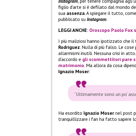
Instagram
, per tenere compagnia agli 
figlio d’arte si è defilato dal mondo de
sua
assenza
. A spiegare il tutto, co
pubblicato su
Instagram
.
LEGGI ANCHE
:
Oroscopo Paolo Fox s
I più maliziosi hanno ipotizzato che i
Rodriguez
. Nulla di più falso. Le cose
allarmismi inutili. Nessuna crisi in at
d’accordo e
gli scommettitori pare si
matrimonio
. Ma allora da cosa dipen
Ignazio Moser
:
“Ultimamente sono un po’ asse
Ha esordito
Ignazio Moser
nel post p
tranquillizzare i fan ha fatto sapere 