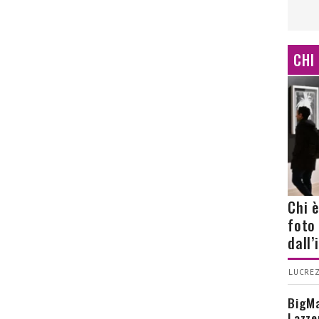
CHI
Chi 
foto
dall
LUCREZ
BigMa
Lazze