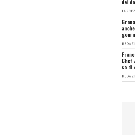
del d
LUCREZ
Grana
anche
gour
REDAZI
Franc
Chef 
sa di
REDAZI