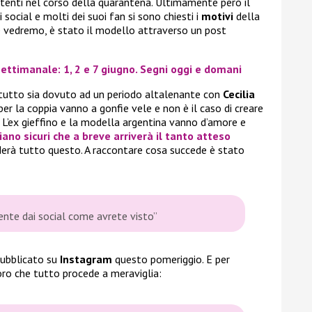
utenti nel corso della quarantena. Ultimamente però il
i social e molti dei suoi fan si sono chiesti i
motivi
della
me vedremo, è stato il modello attraverso un post
ettimanale: 1, 2 e 7 giugno. Segni oggi e domani
l tutto sia dovuto ad un periodo altalenante con
Cecilia
 per la coppia vanno a gonfie vele e non è il caso di creare
to. L’ex gieffino e la modella argentina vanno d’amore e
ano sicuri che a breve arriverà il tanto atteso
derà tutto questo. A raccontare cosa succede è stato
nte dai social come avrete visto”
ubblicato su
Instagram
questo pomeriggio. E per
loro che tutto procede a meraviglia: