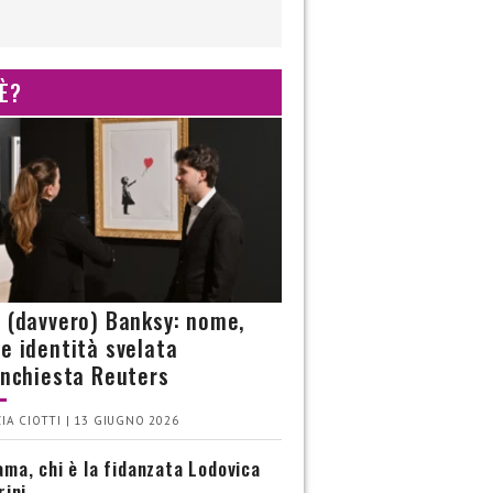
 È?
è (davvero) Banksy: nome,
 e identità svelata
’inchiesta Reuters
IA CIOTTI | 13 GIUGNO 2026
ma, chi è la fidanzata Lodovica
rini