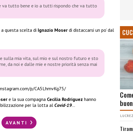
e va tutto bene e io a tutti rispondo che va tutto
i a questa scelta di
Ignazio Moser
di distaccarsi un po’ dal
CUC
e sulla mia vita, sul mio e sul nostro futuro e sto
me, da noi e dalle mie e nostre priorità senza mai
.instagram.com/p/CA5LhmvKg75/
Come
oser
e la sua compagna
Cecilia Rodriguez
hanno
buon
ilizzazione per la lotta al
Covid-19
…
LUCREZ
AVANTI
Tiram