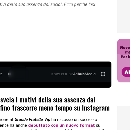
ivi della sua assenza dai social. Ecco perché l’ex
Ad
hub
Media
/
2
POWERED BY
svela i motivi della sua assenza dai
effino trascorre meno tempo su Instagram
zione al
Grande Fratello Vip
ha riscosso un successo
ecente ha anche
debuttato con un nuovo format
su