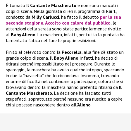
È tornato
Il Cantante Mascherato
e non sono mancati i
colpi di scena. Nella giornata di ieri il programma di Rai 1,
condotto da
Milly Carlucci
, ha fatto il debutto
per la sua
seconda stagione
.
Accolto con calore dal pubblico
, le
attenzioni della serata sono state particolarmente rivolte
al
Baby Alieno
. La maschera, infatti, per tutta la puntata ha
lamentato fatica nel fare le proprie esibizioni.
Finito al televoto contro la
Pecorella
, alla fine c’è stato un
grande colpo di scena. Il
Baby Alieno
, infatti, ha deciso di
ritirarsi perché impossibilitato nel proseguire. Durante lo
spareggio, la maschera ha avuto qualche intoppo, spaccando
in due la “navicella” che lo circondava. Insomma, trovando
enorme difficoltà nel continuare a partecipare, coloro che si
trovavano dentro la maschera hanno preferito ritirarsi da
Il
Cantante Mascherato
. La decisione ha lasciato tutti
stupefatti, soprattutto perché nessuno era riuscito a capire
chi si potesse nascondere dentro
all’Alieno
.