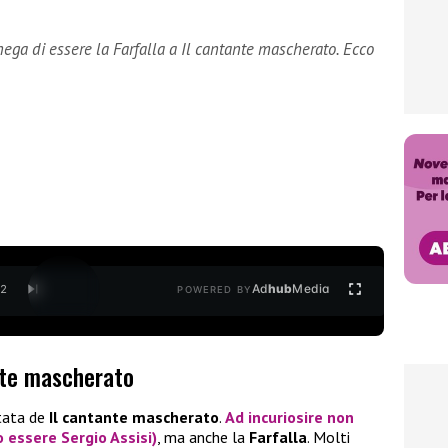
ega di essere la Farfalla a Il cantante mascherato. Ecco
Ad
hub
Media
/
2
POWERED BY
ante mascherato
ntata de
Il cantante mascherato
.
Ad incuriosire non
o essere
Sergio Assisi
)
, ma anche la
Farfalla
. Molti