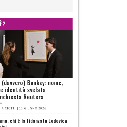
 È?
è (davvero) Banksy: nome,
 e identità svelata
’inchiesta Reuters
IA CIOTTI | 13 GIUGNO 2026
ma, chi è la fidanzata Lodovica
rini