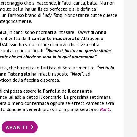
 personaggio che si nasconde, infatti, canta, balla. Ma non
 molto bella, ha un fisico perfetto e si è definita
ad un famoso brano di
Lady Tata
). Nonostante tutte queste
ategoricamente.
alla
, in tanti sono ritornati a intasare i
Direct
di
Anna
tro il volto de
Il cantante mascherato
. Attraverso
i D’Alessio ha voluto fare di nuovo chiarezza sulla
 suoi account ufficiali:
“Ragazzi, basta con questa storia!
gente che mi chiede se sono io in quel programma”.
tta, che ha portato l’artista di Sora a smentire:
“sei tu la
nna Tatangelo
ha infatti risposto
“Noo!”
, ad
icon della faccina disperata.
i chi possa essere la
Farfalla
de
Il cantante
ante lei abbia detto il contrario. La prossima settimana
 verrà o meno confermata oppure se effettivamente avrà
to dunque a venerdì prossimo in prima serata su
Rai 1
.
AVANTI