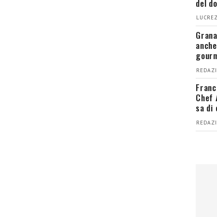
del d
LUCREZ
Grana
anche
gour
REDAZI
Franc
Chef 
sa di
REDAZI