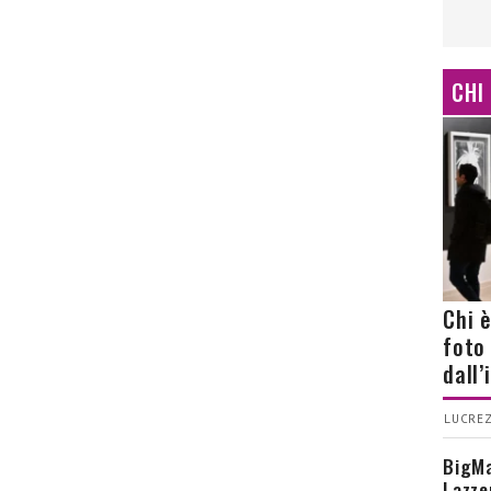
CHI
Chi 
foto
dall
LUCREZ
BigMa
Lazze