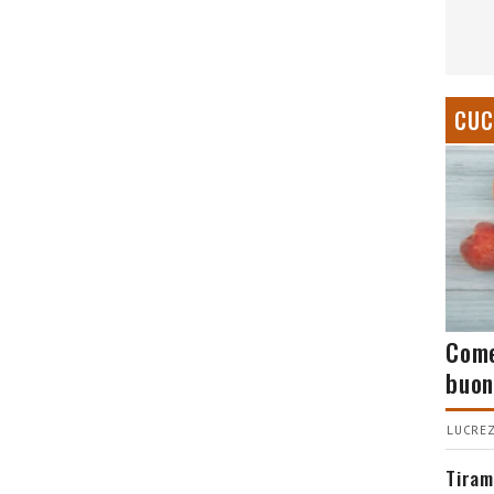
CUC
Come
buon
LUCREZ
Tiram