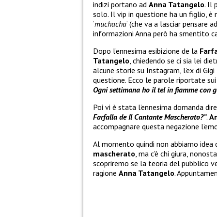
indizi portano ad
Anna Tatangelo
. Il
solo. Il vip in questione ha un figlio, è
‘
muchacha
‘ (che va a lasciar pensare 
informazioni Anna però ha smentito c
Dopo l’ennesima esibizione de la
Farf
Tatangelo
, chiedendo se ci sia lei die
alcune storie su Instagram, l’ex di Gig
questione. Ecco le parole riportate sui
Ogni settimana ho il tel in fiamme con 
Poi vi è stata l’ennesima domanda dire
Farfalla de Il Cantante Mascherato?”
.
A
accompagnare questa negazione l’emot
Al momento quindi non abbiamo idea d
mascherato
, ma c’è chi giura, nonost
scopriremo se la teoria del pubblico
ragione
Anna Tatangelo
. Appuntamen