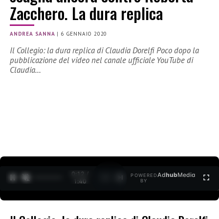
Zacchero. La dura replica
ANDREA SANNA
|
6 GENNAIO 2020
Il Collegio: la dura replica di Claudia Dorelfi Poco dopo la
pubblicazione del video nel canale ufficiale YouTube di
Claudia…
0:12 /
Ad
hub
Media
POWERED
1
/
2
1:40
BY