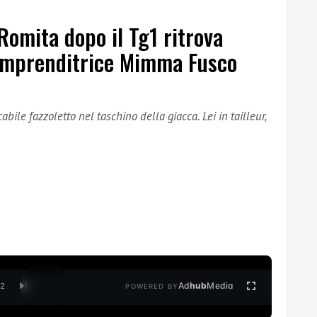
o Romita dopo il Tg1 ritrova
l’imprenditrice Mimma Fusco
ile fazzoletto nel taschino della giacca. Lei in tailleur,
Ad
hub
Media
/
2
POWERED BY