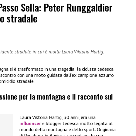
Passo Sella: Peter Runggaldier
o stradale
dente stradale in cui è morta Laura Viktoria Härtig:
gna si è trasformato in una tragedia: la ciclista tedesca
o scontro con una moto guidata dall’ex campione azzurro
omicidio stradale.
assione per la montagna e il racconto sui
Laura Viktoria Härtig, 30 anni, era una
influencer
e blogger tedesca molto legata al
mondo della montagna e dello sport. Originaria
di Penzberg, in Baviera, raccontava le sue