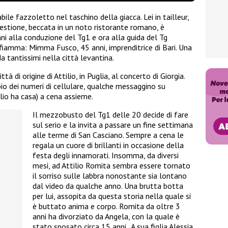
le fazzoletto nel taschino della giacca. Lei in tailleur,
questione, beccata in un noto ristorante romano, è
i alla conduzione del Tg1 e ora alla guida del Tg
 fiamma: Mimma Fusco, 45 anni, imprenditrice di Bari. Una
 tantissimi nella città levantina.
tà di origine di Attilio, in Puglia, al concerto di Giorgia.
bio dei numeri di cellulare, qualche messaggino su
io ha casa) a cena assieme.
Il mezzobusto del Tg1 delle 20 decide di fare
sul serio e la invita a passare un fine settimana
alle terme di San Casciano. Sempre a cena le
regala un cuore di brillanti in occasione della
festa degli innamorati. Insomma, da diversi
mesi, ad Attilio Romita sembra essere tornato
il sorriso sulle labbra nonostante sia lontano
dal video da qualche anno. Una brutta botta
per lui, assopita da questa storia nella quale si
è buttato anima e corpo. Romita da oltre 3
anni ha divorziato da Angela, con la quale è
stato sposato circa 15 anni. A sua figlia Alessia