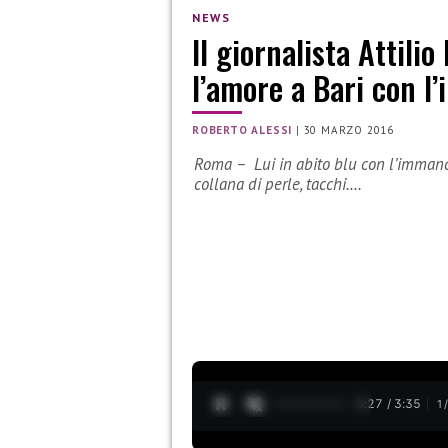
NEWS
Il giornalista Attili
l’amore a Bari con 
ROBERTO ALESSI
|
30 MARZO 2016
Roma – Lui in abito blu con l’immancab
collana di perle, tacchi.…
0:28 / 3:35
1