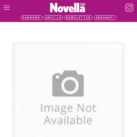
SANREMO
AMICI 24
NEWSLETTER
ABBONATI