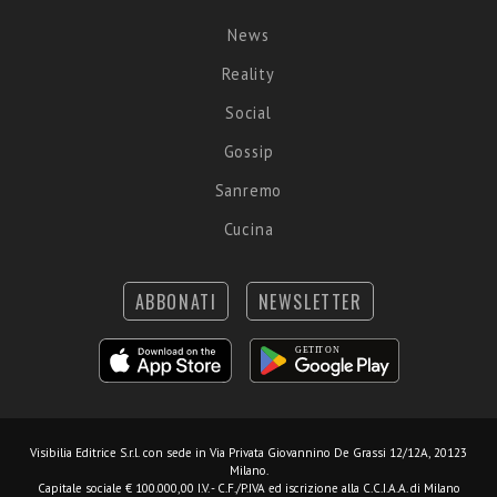
News
Reality
Social
Gossip
Sanremo
Cucina
ABBONATI
NEWSLETTER
Visibilia Editrice S.r.l.
con sede in Via Privata Giovannino De Grassi 12/12A, 20123
Milano.
Capitale sociale € 100.000,00 I.V. - C.F./P.IVA ed iscrizione alla C.C.I.A.A. di Milano