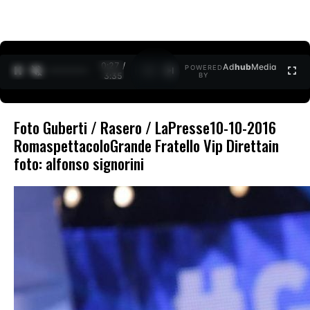
0:27 /
Ad
hub
Media
POWERED
1
/
2
3:35
BY
Foto Guberti / Rasero / LaPresse10-10-2016
RomaspettacoloGrande Fratello Vip Direttain
foto: alfonso signorini