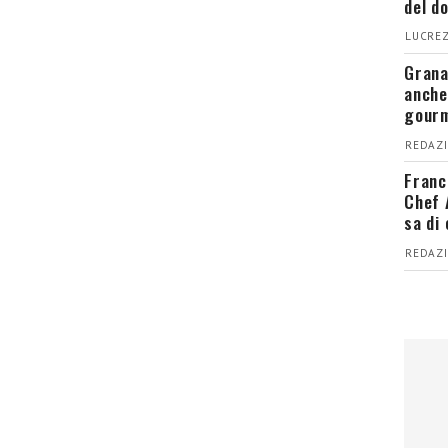
del d
LUCREZ
Grana
anche
gour
REDAZI
Franc
Chef 
sa di
REDAZI