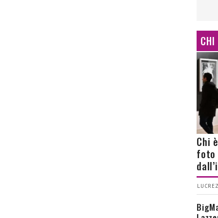
CHI
Chi 
foto
dall
LUCREZ
BigMa
Lazze