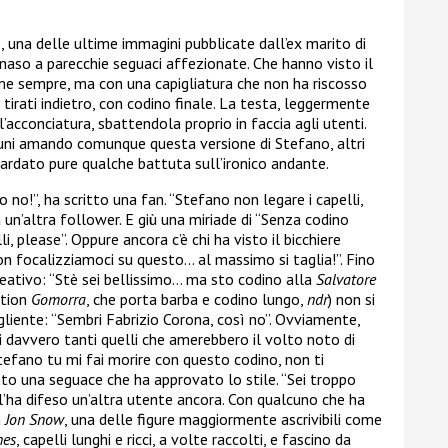
, una delle ultime immagini pubblicate dall’ex marito di
 naso a parecchie seguaci affezionate. Che hanno visto il
me sempre, ma con una capigliatura che non ha riscosso
tirati indietro, con codino finale. La testa, leggermente
acconciatura, sbattendola proprio in faccia agli utenti.
ni amando comunque questa versione di Stefano, altri
rdato pure qualche battuta sull’ironico andante.
 no!”, ha scritto una fan. “Stefano non legare i capelli,
ta un’altra follower. E giù una miriade di “Senza codino
, please”. Oppure ancora c’è chi ha visto il bicchiere
n focalizziamoci su questo… al massimo si taglia!”. Fino
eativo: “Stè sei bellissimo… ma sto codino alla
Salvatore
ction
Gomorra
, che porta barba e codino lungo,
ndr
) non si
gliente: “Sembri Fabrizio Corona, così no”. Ovviamente,
i davvero tanti quelli che amerebbero il volto noto di
tefano tu mi fai morire con questo codino, non ti
etto una seguace che ha approvato lo stile. “Sei troppo
, l’ha difeso un’altra utente ancora. Con qualcuno che ha
n
Jon Snow
, una delle figure maggiormente ascrivibili come
nes
, capelli lunghi e ricci, a volte raccolti, e fascino da