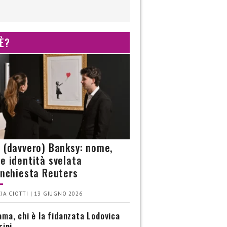
 È?
è (davvero) Banksy: nome,
 e identità svelata
’inchiesta Reuters
IA CIOTTI | 13 GIUGNO 2026
ma, chi è la fidanzata Lodovica
rini