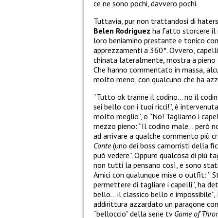
ce ne sono pochi, davvero pochi.
Tuttavia, pur non trattandosi di haters
Belen Rodriguez
ha fatto storcere il
loro beniamino prestante e tonico co
apprezzamenti a 360°. Ovvero, capelli 
chinata lateralmente, mostra a pieno l’
Che hanno commentato in massa, alcu
molto meno, con qualcuno che ha azza
“Tutto ok tranne il codino… no il codino
sei bello con i tuoi ricci!”, è intervenu
molto meglio”, o “No! Tagliamo i capelli
mezzo pieno: “Il codino male… però no
ad arrivare a qualche commento più cr
Conte
(uno dei boss camorristi della fi
può vedere”. Oppure qualcosa di più ta
non tutti la pensano così, e sono stat
Amici con qualunque mise o outfit: ” S
permettere di tagliare i capelli”, ha d
bello… il classico bello e impossibile”
addirittura azzardato un paragone co
“belloccio” della serie tv
Game of Thro