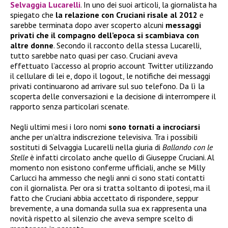
Selvaggia Lucarelli
. In uno dei suoi articoli, la giornalista ha
spiegato che
la relazione con Cruciani risale al 2012
e
sarebbe terminata dopo aver scoperto alcuni
messaggi
privati che il compagno dell’epoca si scambiava con
altre donne
. Secondo il racconto della stessa Lucarelli,
tutto sarebbe nato quasi per caso. Cruciani aveva
effettuato l’accesso al proprio account Twitter utilizzando
il cellulare di lei e, dopo il logout, le notifiche dei messaggi
privati continuarono ad arrivare sul suo telefono. Da lì la
scoperta delle conversazioni e la decisione di interrompere il
rapporto senza particolari scenate.
Negli ultimi mesi i loro nomi
sono tornati a incrociarsi
anche per un’altra indiscrezione televisiva. Tra i possibili
sostituti di Selvaggia Lucarelli nella giuria di
Ballando con le
Stelle
è infatti circolato anche quello di Giuseppe Cruciani. Al
momento non esistono conferme ufficiali, anche se Milly
Carlucci ha ammesso che negli anni ci sono stati contatti
con il giornalista. Per ora si tratta soltanto di ipotesi, ma il
fatto che Cruciani abbia accettato di rispondere, seppur
brevemente, a una domanda sulla sua ex rappresenta una
novità rispetto al silenzio che aveva sempre scelto di