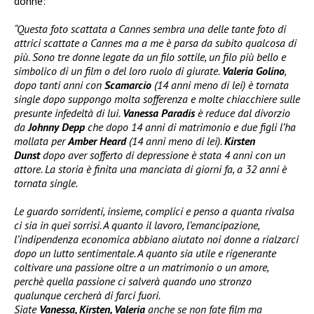
donne:
“Questa foto scattata a Cannes sembra una delle tante foto di
attrici scattate a Cannes ma a me è parsa da subito qualcosa di
più. Sono tre donne legate da un filo sottile, un filo più bello e
simbolico di un film o del loro ruolo di giurate.
Valeria Golino
,
dopo tanti anni con
Scamarcio
(14 anni meno di lei) è tornata
single dopo suppongo molta sofferenza e molte chiacchiere sulle
presunte infedeltà di lui.
Vanessa Paradis
è reduce dal divorzio
da
Johnny Depp
che dopo 14 anni di matrimonio e due figli l’ha
mollata per
Amber Heard
(14 anni meno di lei).
Kirsten
Dunst
dopo aver sofferto di depressione è stata 4 anni con un
attore. La storia è finita una manciata di giorni fa, a 32 anni è
tornata single.
Le guardo sorridenti, insieme, complici e penso a quanta rivalsa
ci sia in quei sorrisi. A quanto il lavoro, l’emancipazione,
l’indipendenza economica abbiano aiutato noi donne a rialzarci
dopo un lutto sentimentale. A quanto sia utile e rigenerante
coltivare una passione oltre a un matrimonio o un amore,
perchè quella passione ci salverà quando uno stronzo
qualunque cercherà di farci fuori.
Siate
Vanessa, Kirsten, Valeria
anche se non fate film ma