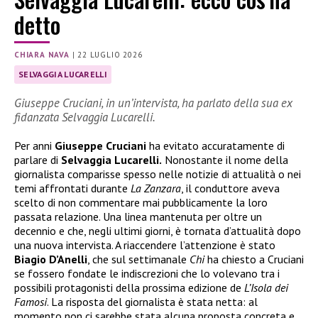
detto
CHIARA NAVA
|
22 LUGLIO 2026
SELVAGGIA LUCARELLI
Giuseppe Cruciani, in un’intervista, ha parlato della sua ex
fidanzata Selvaggia Lucarelli.
Per anni
Giuseppe Cruciani
ha evitato accuratamente di
parlare di
Selvaggia Lucarelli.
Nonostante il nome della
giornalista comparisse spesso nelle notizie di attualità o nei
temi affrontati durante
La Zanzara
, il conduttore aveva
scelto di non commentare mai pubblicamente la loro
passata relazione. Una linea mantenuta per oltre un
decennio e che, negli ultimi giorni, è tornata d’attualità dopo
una nuova intervista. A riaccendere l’attenzione è stato
Biagio D’Anelli
, che sul settimanale
Chi
ha chiesto a Cruciani
se fossero fondate le indiscrezioni che lo volevano tra i
possibili protagonisti della prossima edizione de
L’Isola dei
Famosi
. La risposta del giornalista è stata netta: al
momento non ci sarebbe stata alcuna proposta concreta e,