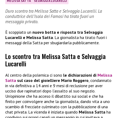
MELISSA SATTA
SELVAGGIA LUCARELLI
Duro scontro tra Melissa Satta e Selvaggia Lucarelli. La
conduttrice dell’Isola dei Famosi ha tirato fuori un
messaggio privato.
È scoppiato un
nuovo botta e risposta tra Selvaggia
Lucarelli e Melissa Satta
. La giornalista ha tirato fuori i
messaggi della Satta per sbugiardarla pubblicamente.
Lo scontro tra Melissa Satta e Selvaggia
Lucarelli
Al centro della polemica ci sono
le dichiarazioni di
Melissa
Satta
sul caso del gioielliere Mario Roggero
, condannato
in via definitiva a 14 anni e 9 mesi di reclusione per aver
ucciso due rapinatori dopo l’assalto al suo negozio.
Un’opinione che ha acceso il dibattito sui social e che ha
finito per coinvolgere anche la giornalista, dando vita a uno
scambio di frecciate culminato con la pubblicazione di una
chat privata. La vicenda è iniziata quando
Melissa Satta
ha
condiviso sui propri canali un messaggio in cui invitava a