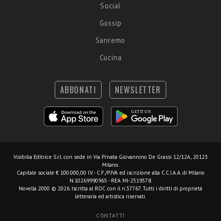
Social
Gossip
Sanremo
Cucina
ABBONATI
NEWSLETTER
Visibilia Editrice S.r.l.
con sede in Via Privata Giovannino De Grassi 12/12A, 20123
Milano.
Capitale sociale € 100.000,00 I.V. - C.F./P.IVA ed iscrizione alla C.C.I.A.A. di Milano
N.10269990965 - REA MI-2519578.
Novella 2000 © 2026. Iscritta al ROC con il n.37767. Tutti i diritti di proprietà
letteraria ed artistica riservati.
CONTATTI