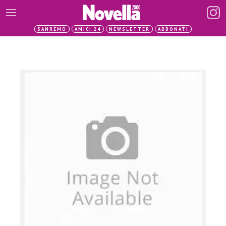
SANREMO
AMICI 24
NEWSLETTER
ABBONATI