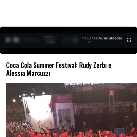
0:12 /
Ad
hub
Media
POWERED
1
/
2
1:40
BY
Coca Cola Summer Festival: Rudy Zerbi e
Alessia Marcuzzi