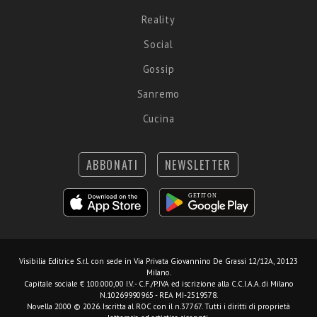
Reality
Social
Gossip
Sanremo
Cucina
ABBONATI
NEWSLETTER
Visibilia Editrice S.r.l.
con sede in Via Privata Giovannino De Grassi 12/12A, 20123
Milano.
Capitale sociale € 100.000,00 I.V. - C.F./P.IVA ed iscrizione alla C.C.I.A.A. di Milano
N.10269990965 - REA MI-2519578.
Novella 2000 © 2026. Iscritta al ROC con il n.37767. Tutti i diritti di proprietà