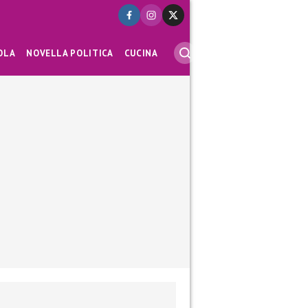
OLA
NOVELLA POLITICA
CUCINA