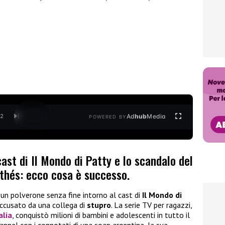
Ad
hub
Media
/
2
POWERED BY
cast di Il Mondo di Patty e lo scandalo del
rthés: ecco cosa è successo.
 un polverone senza fine intorno al cast di
Il Mondo di
accusato da una collega di
stupro
. La serie TV per ragazzi,
alia
, conquistò milioni di bambini e adolescenti in tutto il
annel con i connotati di una soap argentina, la sua