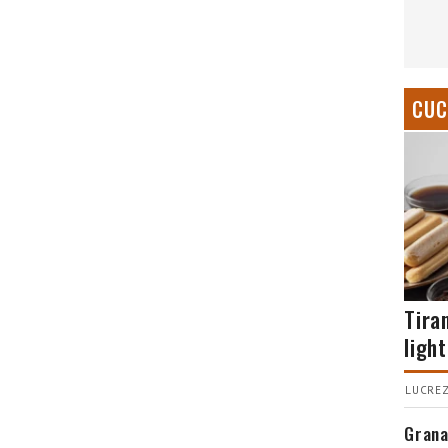
CUC
Tira
light
LUCREZ
Grana