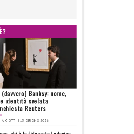
 È?
è (davvero) Banksy: nome,
 e identità svelata
’inchiesta Reuters
IA CIOTTI | 13 GIUGNO 2026
ma, chi è la fidanzata Lodovica