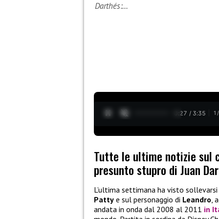
Darthés:…
0:28 / 3:35
1
Tutte le ultime notizie sul 
presunto stupro di Juan Da
L’ultima settimana ha visto sollevarsi
Patty
e sul personaggio di
Leandro
, 
andata in onda dal 2008 al 2011
in It
mondo. Partita in sordina da Disney Ch