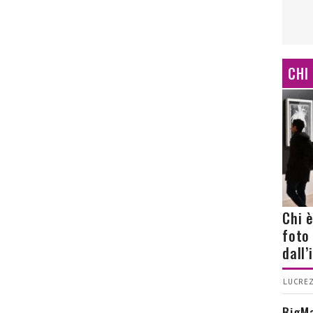
CHI
Chi 
foto
dall
LUCREZ
BigMa