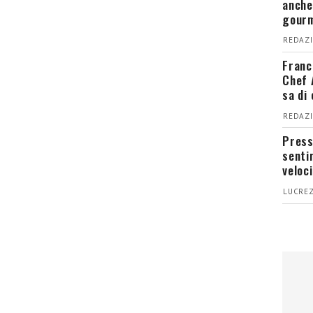
anche
gour
REDAZI
Franc
Chef 
sa di
REDAZI
Press
senti
veloci
LUCREZ