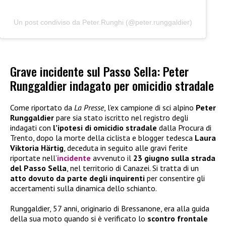
Un post condiviso da Peter.Runghi (@peter.runggaldier)
Grave incidente sul Passo Sella: Peter
Runggaldier indagato per omicidio stradale
Come riportato da
La Presse
, l’ex campione di sci alpino
Peter
Runggaldier
pare sia stato iscritto nel registro degli
indagati con
l’ipotesi di omicidio stradale
dalla Procura di
Trento, dopo la morte della ciclista e blogger tedesca
Laura
Viktoria Härtig
, deceduta in seguito alle gravi ferite
riportate nell’
incidente
avvenuto il
23 giugno sulla strada
del Passo Sella
, nel territorio di Canazei. Si tratta di un
atto dovuto da parte degli inquirenti
per consentire gli
accertamenti sulla dinamica dello schianto.
Runggaldier, 57 anni, originario di Bressanone, era alla guida
della sua moto quando si è verificato lo
scontro frontale