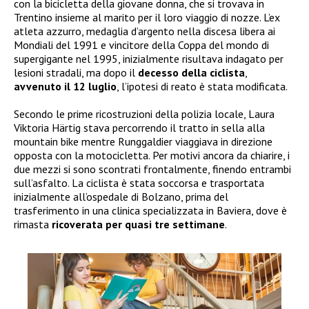
con la bicicletta della giovane donna, che si trovava in
Trentino insieme al marito per il loro viaggio di nozze. L’ex
atleta azzurro, medaglia d’argento nella discesa libera ai
Mondiali del 1991 e vincitore della Coppa del mondo di
supergigante nel 1995, inizialmente risultava indagato per
lesioni stradali, ma dopo il
decesso della ciclista
,
avvenuto il 12 luglio
, l’ipotesi di reato è stata modificata.
Secondo le prime ricostruzioni della polizia locale, Laura
Viktoria Härtig stava percorrendo il tratto in sella alla
mountain bike mentre Runggaldier viaggiava in direzione
opposta con la motocicletta. Per motivi ancora da chiarire, i
due mezzi si sono scontrati frontalmente, finendo entrambi
sull’asfalto. La ciclista è stata soccorsa e trasportata
inizialmente all’ospedale di Bolzano, prima del
trasferimento in una clinica specializzata in Baviera, dove è
rimasta
ricoverata per quasi tre settimane
.