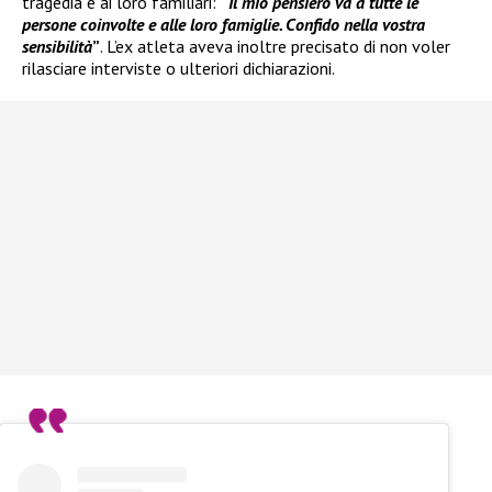
tragedia e ai loro familiari:
“
Il mio pensiero va a tutte le
persone coinvolte e alle loro famiglie. Confido nella vostra
sensibilità
”
. L’ex atleta aveva inoltre precisato di non voler
rilasciare interviste o ulteriori dichiarazioni.