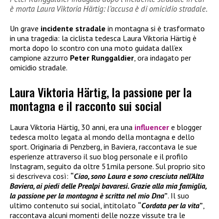
è morta Laura Viktoria Härtig: l’accusa è di omicidio stradale.
Un grave
incidente stradale
in montagna si è trasformato
in una tragedia: la ciclista tedesca Laura Viktoria Härtig è
morta dopo lo scontro con una moto guidata dall’ex
campione azzurro
Peter Runggaldier
, ora indagato per
omicidio stradale.
Laura Viktoria Härtig, la passione per la
montagna e il racconto sui social
Laura Viktoria Härtig, 30 anni, era una
influencer
e blogger
tedesca molto legata al mondo della montagna e dello
sport. Originaria di Penzberg, in Baviera, raccontava le sue
esperienze attraverso il suo blog personale e il profilo
Instagram, seguito da oltre 51mila persone. Sul proprio sito
si descriveva così:
“
Ciao, sono Laura e sono cresciuta nell’Alta
Baviera, ai piedi delle Prealpi bavaresi. Grazie alla mia famiglia,
la passione per la montagna è scritta nel mio Dna
”
. Il suo
ultimo contenuto sui social, intitolato
“
Cordata per la vita
”
,
raccontava alcuni momenti delle nozze vissute tra le