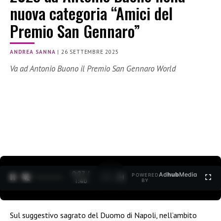
nuova categoria “Amici del
Premio San Gennaro”
ANDREA SANNA
|
26 SETTEMBRE 2025
Va ad Antonio Buono il Premio San Gennaro World
0:28 /
Ad
hub
Media
POWERED
1
/
2
1:40
BY
Sul suggestivo sagrato del Duomo di Napoli, nell’ambito