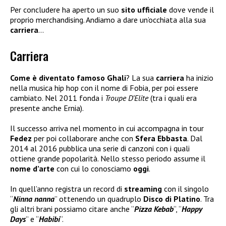
Per concludere ha aperto un suo
sito ufficiale
dove vende il
proprio merchandising. Andiamo a dare un’occhiata alla sua
carriera
…
Carriera
Come è diventato famoso Ghali
? La sua
carriera
ha inizio
nella musica hip hop con il nome di Fobia, per poi essere
cambiato. Nel 2011 fonda i
Troupe D’Elite
(tra i quali era
presente anche Ernia).
Il successo arriva nel momento in cui accompagna in tour
Fedez
per poi collaborare anche con
Sfera Ebbasta
. Dal
2014 al 2016 pubblica una serie di canzoni con i quali
ottiene grande popolarità. Nello stesso periodo assume il
nome d’arte
con cui lo conosciamo
oggi
.
In quell’anno registra un record di
streaming
con il singolo
“
Ninna nanna
” ottenendo un quadruplo
Disco di Platino
. Tra
gli altri brani possiamo citare anche “
Pizza Kebab
“, “
Happy
Days
” e “
Habibi
“.