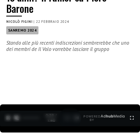
Barone
NICOLÒ FIGINI
|
22 FEBBRAIO 2024
SANREMO 2024
Stando alle più recenti indiscrezioni sembrerebbe che uno
dei membri de Il Volo vorrebbe lasciare il gruppo
0:30 /
Ad
hub
Media
POWERED
1
/
2
1:40
BY