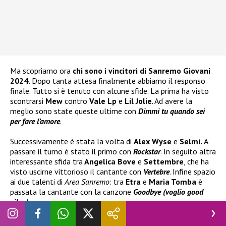
Ma scopriamo ora
chi sono i vincitori di Sanremo Giovani
2024.
Dopo tanta attesa finalmente abbiamo il responso
finale. Tutto si è tenuto con alcune sfide. La prima ha visto
scontrarsi
Mew
contro
Vale Lp
e
Lil Jolie
. Ad avere la
meglio sono state queste ultime con
Dimmi tu quando sei
per fare l’amore
.
Successivamente è stata la volta di
Alex Wyse
e
Selmi.
A
passare il turno è stato il primo con
Rockstar
. In seguito altra
interessante sfida tra
Angelica Bove
e
Settembre
, che ha
visto uscirne vittorioso il cantante con
Vertebre
. Infine spazio
ai due talenti di
Area Sanremo
: tra
Etra
e
Maria Tomba
è
passata la cantante con la canzone
Goodbye (voglio good
vibes).
Tra le
Nuove Proposte
troveremo quindi nell’ordine:
Vale