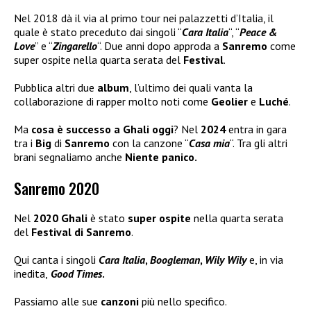
Nel 2018 dà il via al primo tour nei palazzetti d’Italia, il
quale è stato preceduto dai singoli “
Cara Italia
“, “
Peace &
Love
” e “
Zingarello
“. Due anni dopo approda a
Sanremo
come
super ospite nella quarta serata del
Festival
.
Pubblica altri due
album
, l’ultimo dei quali vanta la
collaborazione di rapper molto noti come
Geolier
e
Luché
.
Ma
cosa è successo a Ghali oggi
? Nel
2024
entra in gara
tra i
Big
di
Sanremo
con la canzone “
Casa mia
“. Tra gli altri
brani segnaliamo anche
Niente panico.
Sanremo 2020
Nel
2020 Ghali
è stato
super ospite
nella quarta serata
del
Festival di Sanremo
.
Qui canta i singoli
Cara Italia
,
Boogleman
,
Wily Wily
e, in via
inedita,
Good Times
.
Passiamo alle sue
canzoni
più nello specifico.