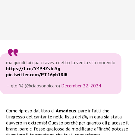
ma quindi lui qua ci aveva detto la verità sto morendo
https://t.co/Y4P4Zvbl5g
pic.twitter.com/PT16yh18JR
— glo 🪐 (@ciaosonoicaro)
December 22, 2024
Come ripreso dal libro di
Amadeus
, pare infatti che
l’ingresso del cantante nella lista dei
Big
in gara sia stata
davvero in extremis! Questo perché per quanto gli piacesse il
brano, pare ci fosse qualcosa da modificare affinché potesse
diventare il tormentone che tutti conosciamo: