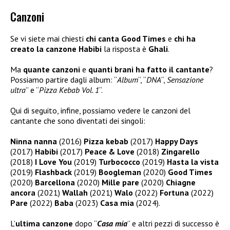
Canzoni
Se vi siete mai chiesti
chi canta Good Times
e
chi ha
creato la canzone Habibi
la risposta è
Ghali
.
Ma
quante canzoni
e
quanti brani ha fatto il cantante
?
Possiamo partire dagli album: “
Album
“, “
DNA
“,
Sensazione
ultra
” e “
Pizza Kebab Vol. 1
“.
Qui di seguito, infine, possiamo vedere le canzoni del
cantante che sono diventati dei singoli:
Ninna nanna
(2016)
Pizza kebab
(2017)
Happy Days
(2017)
Habibi
(2017)
Peace & Love
(2018)
Zingarello
(2018)
I Love You
(2019)
Turbococco
(2019)
Hasta la vista
(2019)
Flashback
(2019)
Boogleman
(2020)
Good Times
(2020)
Barcellona
(2020)
Mille pare
(2020)
Chiagne
ancora
(2021)
Wallah
(2021)
Walo
(2022)
Fortuna
(2022)
Pare
(2022)
Baba
(2023)
Casa mia
(2024).
L’
ultima canzone
dopo “
Casa mia
” e altri pezzi di successo è