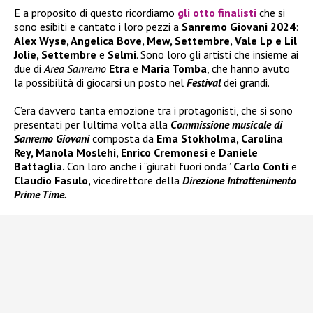
E a proposito di questo ricordiamo
gli otto finalisti
che si
sono esibiti e cantato i loro pezzi a
Sanremo Giovani 2024
:
Alex Wyse, Angelica Bove, Mew, Settembre, Vale Lp e Lil
Jolie, Settembre
e
Selmi
. Sono loro gli artisti che insieme ai
due di
Area Sanremo
Etra
e
Maria Tomba
, che hanno avuto
la possibilità di giocarsi un posto nel
Festival
dei grandi.
C’era davvero tanta emozione tra i protagonisti, che si sono
presentati per l’ultima volta alla
Commissione musicale di
Sanremo Giovani
composta da
Ema Stokholma, Carolina
Rey, Manola Moslehi, Enrico Cremonesi
e
Daniele
Battaglia.
Con loro anche i “giurati fuori onda”
Carlo Conti
e
Claudio Fasulo,
vicedirettore della
Direzione Intrattenimento
Prime Time.