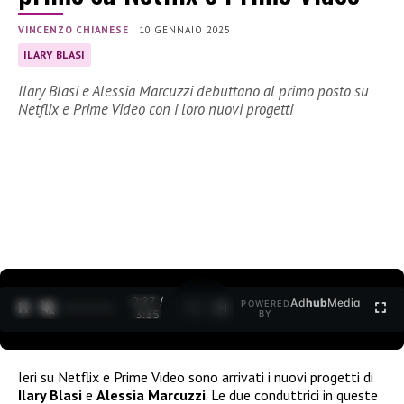
VINCENZO CHIANESE
|
10 GENNAIO 2025
ILARY BLASI
Ilary Blasi e Alessia Marcuzzi debuttano al primo posto su
Netflix e Prime Video con i loro nuovi progetti
0:29 /
Ad
hub
Media
POWERED
1
/
2
3:35
BY
Ieri su Netflix e Prime Video sono arrivati i nuovi progetti di
Ilary Blasi
e
Alessia Marcuzzi
. Le due conduttrici in queste