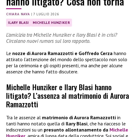
hanno litigato? Cosa non torna
CHIARA NAVA
|
7 LUGLIO 2026
ILARY BLASI
MICHELLE HUNZIKER
L’amicizia tra Michelle Hunziker e Ilary Blasi è in crisi?
Circolano nuovi rumors sul loro rapporto.
Le
nozze di Aurora Ramazzotti e Goffredo Cerza
hanno
attirato l’attenzione del mondo dello spettacolo non solo
per la cerimonia e gli ospiti presenti, ma anche per alcune
assenze che hanno fatto discutere.
Michelle Hunziker e Ilary Blasi hanno
litigato? L’assenza al matrimonio di Aurora
Ramazzotti
Tra le assenze al
matrimonio di Aurora Ramazzotti
in
tanti hanno notato quella di
Ilary Blasi
, che ha riacceso le
indiscrezioni su un
presunto allontanamento da
Michelle
Hunziker
, amica di lunga data della conduttrice. Sui social e