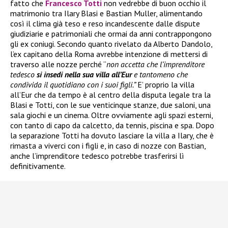
fatto che
Francesco Totti
non vedrebbe di buon occhio il
matrimonio tra Ilary Blasi e Bastian Muller, alimentando
così il clima già teso e reso incandescente dalle dispute
giudiziarie e patrimoniali che ormai da anni contrappongono
gli ex coniugi. Secondo quanto rivelato da Alberto Dandolo,
l’ex capitano della Roma avrebbe intenzione di mettersi di
traverso alle nozze perché “
non accetta che l’imprenditore
tedesco
si insedi nella sua villa all’Eur
e tantomeno che
condivida il quotidiano con i suoi figli.”
E’ proprio la villa
all’Eur che da tempo è al centro della disputa legale tra la
Blasi e Totti, con le sue venticinque stanze, due saloni, una
sala giochi e un cinema. Oltre ovviamente agli spazi esterni,
con tanto di capo da calcetto, da tennis, piscina e spa. Dopo
la separazione Totti ha dovuto lasciare la villa a Ilary, che è
rimasta a viverci con i figli e, in caso di nozze con Bastian,
anche l’imprenditore tedesco potrebbe trasferirsi lì
definitivamente.