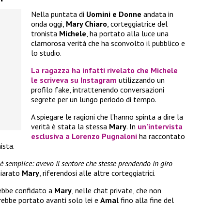
Nella puntata di
Uomini e Donne
andata in
onda oggi,
Mary Chiaro
, corteggiatrice del
tronista
Michele
, ha portato alla luce una
clamorosa verità che ha sconvolto il pubblico e
lo studio.
La ragazza ha infatti rivelato che
Michele
le scriveva su Instagram
utilizzando un
profilo fake, intrattenendo conversazioni
segrete per un lungo periodo di tempo.
A spiegare le ragioni che l’hanno spinta a dire la
verità è stata la stessa
Mary
. In
un’intervista
esclusiva a Lorenzo Pugnaloni
ha raccontato
ista.
o è semplice: avevo il sentore che stesse prendendo in giro
hiarato
Mary
, riferendosi alle altre corteggiatrici.
bbe confidato a
Mary
, nelle chat private, che non
rebbe portato avanti solo lei e
Amal
fino alla fine del