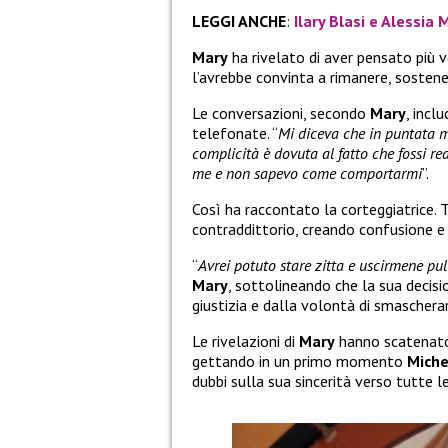
LEGGI ANCHE
:
Ilary Blasi e Alessia
Mary
ha rivelato di aver pensato più 
l’avrebbe convinta a rimanere, sosten
Le conversazioni, secondo
Mary
, incl
telefonate. “
Mi diceva che in puntata 
complicità è dovuta al fatto che fossi re
me e non sapevo come comportarmi
”.
Così ha raccontato la corteggiatrice. 
contraddittorio, creando confusione e 
“
Avrei potuto stare zitta e uscirmene pu
Mary
, sottolineando che la sua decisi
giustizia e dalla volontà di smaschera
Le rivelazioni di
Mary
hanno scatenato 
gettando in un primo momento
Miche
dubbi sulla sua sincerità verso tutte le