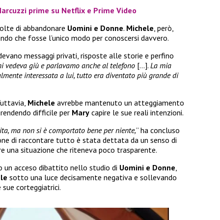
 Marcuzzi prime su Netflix e Prime Video
volte di abbandonare
Uomini e Donne
.
Michele
, però,
endo che fosse l’unico modo per conoscersi davvero.
udevano messaggi privati, risposte alle storie e perfino
mi vedeva giù e parlavamo anche al telefono
[…].
La mia
almente interessata a lui, tutto era diventato più grande di
Tuttavia,
Michele
avrebbe mantenuto un atteggiamento
rendendo difficile per
Mary
capire le sue reali intenzioni.
lita, ma non si è comportato bene per niente,
” ha concluso
one di raccontare tutto è stata dettata da un senso di
re una situazione che riteneva poco trasparente.
un acceso dibattito nello studio di
Uomini e Donne
,
le
sotto una luce decisamente negativa e sollevando
 sue corteggiatrici.