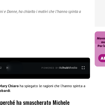
ni e Donne, ha chiarito i motivi che l’hanno spinta a
Ad
hub
Media
/
2
POWERED BY
Mary Chiaro
ha spiegato le ragioni che l’hanno spinta a
obardi
.
l perché ha smascherato Michele