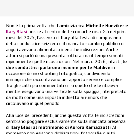
Non è la prima volta che
l’amicizia tra Michelle Hunziker e
Ilary Blasi
finisce al centro delle cronache rosa. Già nei primi
mesi del 2025, l’assenza di Ilary alla festa di compleanno
della conduttrice svizzera e il mancato scambio pubblico di
auguri avevano alimentato identiche indiscrezioni. Anche
allora si parlò di una presunta rottura, ma il tempo smentì
rapidamente quelle ricostruzioni. Nel marzo 2026, infatti,
le
due conduttrici partirono insieme per le Maldive
in
occasione di uno shooting fotografico, condividendo
immagini che raccontavano un rapporto sereno e complice.
Tra gli scatti più commentati ci fu quello che le ritraeva
mentre eseguivano una verticale sulla spiaggia, interpretato
da molti come una risposta indiretta ai rumors che
circolavano in quel periodo.
Alla luce dei precedenti, anche questa volta le indiscrezioni
sembrano poggiare esclusivamente sulla mancata presenza
di
Ilary Blasi al matrimonio di Aurora Ramazzotti
. Al
momento non esistono dichiarazioni, fotografie o altri