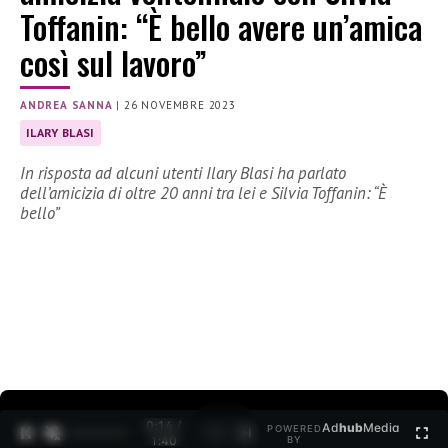
Toffanin: “È bello avere un’amica
così sul lavoro”
ANDREA SANNA
|
26 NOVEMBRE 2023
ILARY BLASI
In risposta ad alcuni utenti Ilary Blasi ha parlato
dell’amicizia di oltre 20 anni tra lei e Silvia Toffanin: “È
bello”
0:15 /
Ad
hub
Media
POWERED
1
/
2
1:40
BY