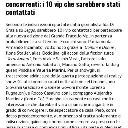
concorrenti: i 10 vip che sarebbero stati
contattati
Secondo le indiscrezioni riportate dalla giornalista Ida Di
Grazia su
Leggo
, sarebbero 10 i vip contattati per partecipare
alla nuova edizione del Grande Fratello Vip, in partenza
probabilmente a settembre. Ecco chi sono. Partiamo da
Armando Incarnato, volto noto grazie a “
Uomini e Donne
“,
Ilona Staller, alias Cicciolina, gli attori della fiction turca
“
Terra Amara”
, Enes Atak e Sashin Vural, l’attore italo
americano Antonio Sabato Jr, Mariano Gallo, ovvero la drag
queen Priscila e
Valeria Marini.
Per la showgirl si
tratterebbe addirittura della quarta partecipazione al reality
show. Gli altri nomi circolati nelle ultime settimane sono
Giovanni Grazioso e Gabriele Govoni (fonte Lorenzo
Pugnaloni), e Rocco Casalino con il compagno Alejandro
Martinez (fonte
Chi
). Sarebbe sicuramente un cast molto
interessante che darebbe il via a dinamiche intriganti e in
grado di coinvolgere il telespettatore da casa. Però, come
detto precedentemente, al momento si tratta solamente di
indiscrezioni, quindi ogni nome come sempre va preso con le
pinze in attesa di comunicazioni ufficiali da parte di Mediaset