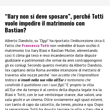
“Ilary non si deve sposare”, perché Totti
vuole impedire il matrimonio con
Bastian?
Alberto Dandolo, su
“Oggi
” ha riportato l’indiscrezione circa il
fatto che
Francesco Totti
non vedrebbe di buon occhio il
matrimonio tra Ilary Blasi e Bastian Muller, alimentando
così il clima già teso e reso incandescente dalle dispute
giudiziarie e patrimoniali che ormai da anni contrappongono
gli ex coniugi. Secondo quanto rivelato da Alberto Dandolo,
l’ex capitano della Roma avrebbe intenzione di mettersi di
traverso alle nozze perché “
non accetta che l’imprenditore
tedesco
si insedi nella sua villa all’Eur
e tantomeno che
condivida il quotidiano con i suoi figli.”
E’ proprio la villa
all’Eur che da tempo è al centro della disputa legale tra la
Blasi e Totti, con le sue venticinque stanze, due saloni, una
sala giochi e un cinema. Oltre ovviamente agli spazi esterni,
con tanto di capo da calcetto, da tennis, piscina e spa. Dopo
la separazione Totti ha dovuto lasciare la villa a Ilary, che è