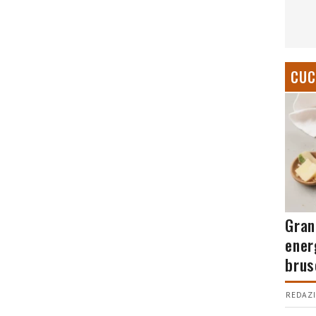
CUC
Gran
ener
brus
REDAZI