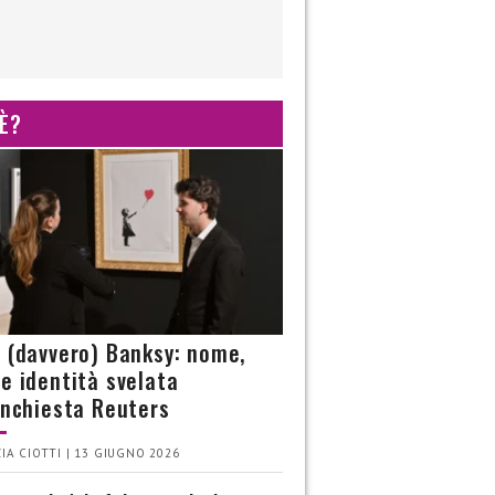
 È?
è (davvero) Banksy: nome,
 e identità svelata
’inchiesta Reuters
IA CIOTTI | 13 GIUGNO 2026