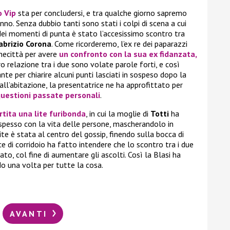
o Vip
sta per concludersi, e tra qualche giorno sapremo
nno. Senza dubbio tanti sono stati i colpi di scena a cui
ei momenti di punta è stato l’accesissimo scontro tra
abrizio Corona
. Come ricorderemo, l’ex re dei paparazzi
inecittà per avere
un confronto con la sua ex fidanzata,
ro relazione tra i due sono volate parole forti, e così
nte per chiarire alcuni punti lasciati in sospeso dopo la
dall’abitazione, la presentatrice ne ha approfittato per
questioni passate personali
.
artita una lite furibonda
, in cui la moglie di
Totti
ha
 spesso con la vita delle persone, mascherandolo in
 lite è stata al centro del gossip, finendo sulla bocca di
ce di corridoio ha fatto intendere che lo scontro tra i due
o, col fine di aumentare gli ascolti. Così la Blasi ha
ndo una volta per tutte la cosa.
AVANTI