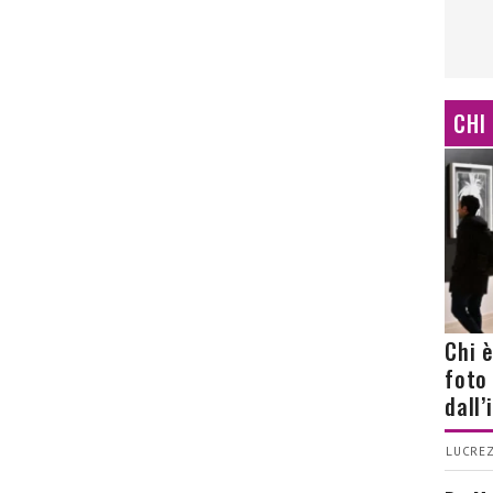
CHI
Chi 
foto
dall
LUCREZ