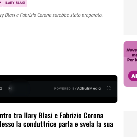
P
ILARY BLASI
ary Blasi e Fabrizio Corona sarebbe stato preparato.
Ad
hub
Media
/
2
POWERED BY
tro tra Ilary Blasi e Fabrizio Corona
esso la conduttrice parla e svela la sua