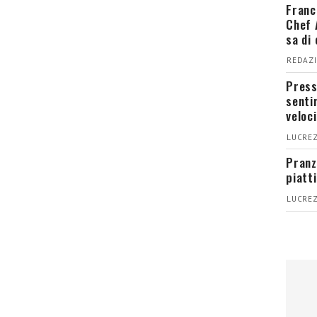
Franc
Chef 
sa di
REDAZI
Press
senti
veloci
LUCREZ
Pranz
piatt
LUCREZ