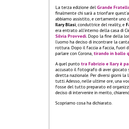
La terza edizione del
Grande Fratell
finalmente chi sarà a trionfare quest’a
abbiamo assistito, e certamente uno d
Ilary Blasi
, conduttrice del reality, e
F
era entrato all’interno della casa di C
Silvia Provvedi
. Dopo la fine della lo
l’uomo ha deciso di incontrare la canta
rottura. Dopo il faccia a faccia, fuori 
parlare con Corona,
tirando in ballo 
A quel punto
tra Fabrizio e Ilary è p
accusato il fotografo di aver giocato
diretta nazionale. Per diversi giorni la
tutti. Adesso, nelle ultime ore, una vo
fosse del tutto preparato ed organizzat
deciso di intervenire in merito, chiare
Scopriamo cosa ha dichiarato.