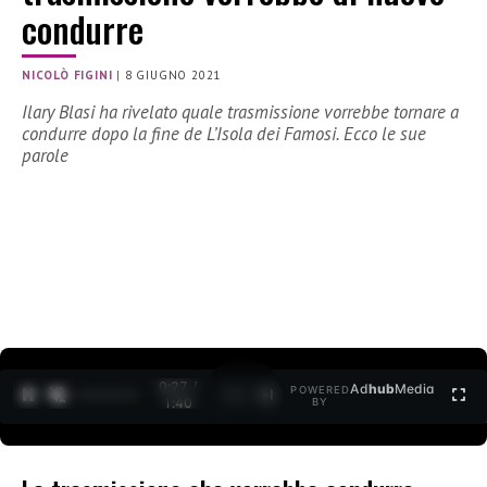
condurre
NICOLÒ FIGINI
|
8 GIUGNO 2021
Ilary Blasi ha rivelato quale trasmissione vorrebbe tornare a
condurre dopo la fine de L’Isola dei Famosi. Ecco le sue
parole
0:27 /
Ad
hub
Media
POWERED
1
/
2
1:40
BY