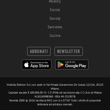
Reality
Social
Gossip
Sanremo
Cucina
ABBONATI
NEWSLETTER
Visibilia Editrice S.r.l.
con sede in Via Privata Giovannino De Grassi 12/12A, 20123
Milano.
Capitale sociale € 100.000,00 I.V. - C.F./P.IVA ed iscrizione alla C.C.I.A.A. di Milano
N.10269990965 - REA MI-2519578.
Novella 2000 © 2026. Iscritta al ROC con il n.37767. Tutti i diritti di proprietà
letteraria ed artistica riservati.