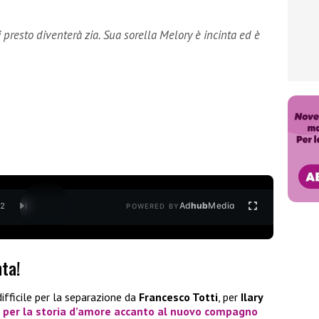
 presto diventerà zia. Sua sorella Melory è incinta ed è
Ad
hub
Media
/
2
POWERED BY
nta!
ifficile per la separazione da
Francesco Totti
, per
Ilary
o per la storia d’amore accanto al nuovo compagno