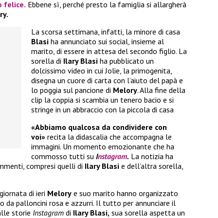
o felice.
Ebbene sì, perché presto la famiglia si allargherà
ry.
La scorsa settimana, infatti, la minore di casa
Blasi
ha annunciato sui social, insieme al
marito, di essere in attesa del secondo figlio. La
sorella di
Ilary Blasi
ha pubblicato un
dolcissimo video in cui Jolie, la primogenita,
disegna un cuore di carta con l’aiuto del papà e
lo poggia sul pancione di
Melory
. Alla fine della
clip la coppia si scambia un tenero bacio e si
stringe in un abbraccio con la piccola di casa
«Abbiamo qualcosa da condividere con
voi»
recita la didascalia che accompagna le
immagini. Un momento emozionante che ha
commosso tutti su
I
nstagram
.
La notizia ha
mmenti, compresi quelli di
Ilary Blasi
e dell’altra sorella,
iornata di ieri
Melory
e suo marito hanno organizzato
 da palloncini rosa e azzurri. Il tutto per annunciare il
lle storie
Instagram
di
Ilary Blasi,
sua sorella aspetta un