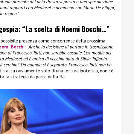
entuale presente di Lucio Presta si presta a una speculazione
 buoni rapporti con Mediaset e nemmeno con Maria De Filippi,
a regina.”
agospia: “La scelta di Noemi Bocchi…”
a possibile presenza come concorrente della prossima
oemi Bocchi
: “
Anche la decisione di portare in trasmissione
 di Francesco Totti, non sarebbe casuale. L’ex moglie del
lto Mediaset ed è amica di vecchia data di Silvia Toffanin,
il cerchio? Da quando si è separato, Francesco Totti non ha
 si tratta ovviamente solo di una lettura ipotetica, non c’è
 la strategia da parte della Rai.