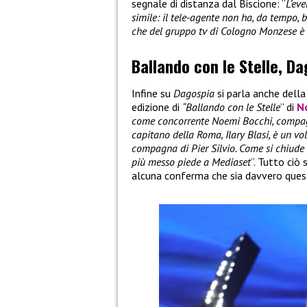
segnale di distanza dal Biscione: “
L’ev
simile: il tele-agente non ha, da tempo,
che del gruppo tv di Cologno Monzese è l
Ballando con le Stelle, D
Infine su
Dagospia
si parla anche dell
edizione di
“Ballando con le Stelle
” di
N
come concorrente Noemi Bocchi, compagna
capitano della Roma, Ilary Blasi, è un vo
compagna di Pier Silvio. Come si chiude 
più messo piede a Mediaset
“. Tutto ciò
alcuna conferma che sia davvero questa