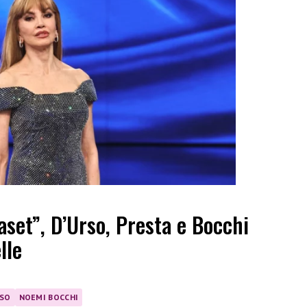
set”, D’Urso, Presta e Bocchi
lle
RSO
NOEMI BOCCHI