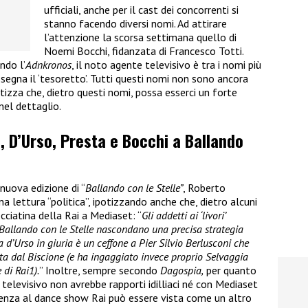
ufficiali, anche per il cast dei concorrenti si
stanno facendo diversi nomi. Ad attirare
l’attenzione la scorsa settimana quello di
Noemi Bocchi, fidanzata di Francesco Totti.
ndo l’
Adnkronos
, il noto agente televisivo è tra i nomi più
assegna il ‘tesoretto’. Tutti questi nomi non sono ancora
tizza che, dietro questi nomi, possa esserci un forte
nel dettaglio.
 D’Urso, Presta e Bocchi a Ballando
 nuova edizione di “
Ballando con le Stelle”
, Roberto
na lettura “politica”, ipotizzando anche che, dietro alcuni
cciatina della Rai a Mediaset: “
Gli addetti ai ‘livori’
 Ballando con le Stelle nascondano una precisa strategia
d’Urso in giuria è un ceffone a Pier Silvio Berlusconi che
ta dal Biscione (e ha ingaggiato invece proprio Selvaggia
 di Rai1).
” Inoltre, sempre secondo
Dagospia,
per quanto
e televisivo non avrebbe rapporti idilliaci né con Mediaset
esenza al dance show Rai può essere vista come un altro