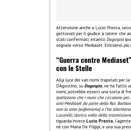
Attenzione anche a Lucio Presta, seco
gettonati per il giudice ‘a latere’ che 
stati confermati, intanto
Dagospia
ipo
segnale verso Mediaset. Entriamo più 
“Guerra contro Mediaset”,
con le Stelle
Alla luce dei vari nomi trapelati per la
D’Agostino, su
Dagospia
, ne ha fatto u
nomi, potrebbe esserci una sorta di fre
ipotizzano che i nomi che circolano per
anti-Mediaset da parte della Rai
.
Barbara 
non la ama (eufemismo) e l’ha allontana
Lucarelli, storico volto della trasmissione
riguarda invece
Lucio Presta
, l’agent
né con Maria De Filippi, e una sua pr