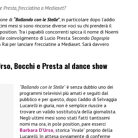
e Presta, frecciatina a Mediaset?
ione di
“Ballando con le Stelle”
, in particolare dopo l’addio
ltimi mesi si sono rincorse diverse voci su chi prenderà il
osition. Tra i papabili concorrenti spicca il nome di Noemi
ile coinvolgimento di Lucio Presta. Secondo
Dagospia
 Rai per lanciare frecciatine a Mediaset. Sarà davvero
’Urso, Bocchi e Presta al dance show
“Ballando con le Stelle
” è senza dubbio uno dei
programmi televisivi più amati e seguiti dal
pubblico e per questo, dopo l’addio di Selvaggia
Lucarelli in giuria, non è semplice riuscire a
trovare un valido sostituto/a della giornalista.
Negli ultimi mesi sono stati fatti tantissimi
nomi ma ora, in pole position, pare esserci
Barbara D’Urso
, storica “rivale” proprio della
Lucarelli. In attesa ovviamente di conferme