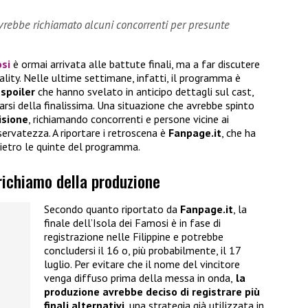
vrebbe richiamato alcuni concorrenti per presunte
osi
è ormai arrivata alle battute finali, ma a far discutere
lity. Nelle ultime settimane, infatti, il programma è
 spoiler
che hanno svelato in anticipo dettagli sul cast,
narsi della finalissima. Una situazione che avrebbe spinto
isione
, richiamando concorrenti e persone vicine ai
iservatezza. A riportare i retroscena è
Fanpage.it
, che ha
ietro le quinte del programma.
 richiamo della produzione
Secondo quanto riportato da
Fanpage.it
, la
finale dell’Isola dei Famosi è in fase di
registrazione nelle Filippine e potrebbe
concludersi il 16 o, più probabilmente, il 17
luglio. Per evitare che il nome del vincitore
venga diffuso prima della messa in onda,
la
produzione avrebbe deciso di registrare più
finali alternativi
, una strategia già utilizzata in