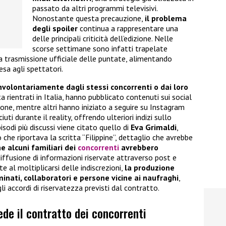
passato da altri programmi televisivi.
Nonostante questa precauzione,
il problema
degli spoiler
continua a rappresentare una
delle principali criticità dell’edizione. Nelle
scorse settimane sono infatti trapelate
 trasmissione ufficiale delle puntate, alimentando
esa agli spettatori.
involontariamente dagli stessi concorrenti o dai loro
ta rientrati in Italia, hanno pubblicato contenuti sui social
ione, mentre altri hanno iniziato a seguire su Instagram
ti durante il reality, offrendo ulteriori indizi sullo
sodi più discussi viene citato quello di
Eva Grimaldi
,
 che riportava la scritta “Filippine”, dettaglio che avrebbe
e alcuni familiari dei
concorrenti
avrebbero
diffusione di informazioni riservate attraverso post e
e al moltiplicarsi delle indiscrezioni,
la produzione
inati, collaboratori e persone vicine ai naufraghi
,
gli accordi di riservatezza previsti dal contratto.
ede il contratto dei concorrenti