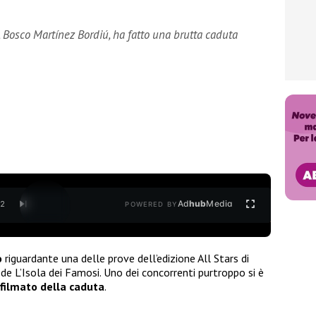
, Bosco Martínez Bordiú, ha fatto una brutta caduta
Ad
hub
Media
/
2
POWERED BY
o
riguardante una delle prove dell’edizione All Stars di
 de L’Isola dei Famosi. Uno dei concorrenti purtroppo si è
filmato della caduta
.