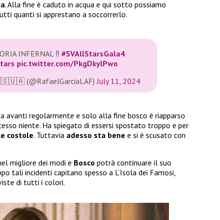
ia
. Alla fine è caduto in acqua e qui sotto possiamo
tti quanti si apprestano a soccorrerlo.
ORIA INFERNAL ‼️
#SVAllStarsGala4
tars
pic.twitter.com/PkgDkylPwo
🇵🇸🇺🇦 (@RafaelGarciaLAF)
July 11, 2024
a avanti regolarmente e solo alla fine bosco è riapparso
sso niente. Ha spiegato di essersi spostato troppo e per
le costole
. Tuttavia
adesso sta bene
e si è scusato con
nel migliore dei modi e
Bosco
potrà continuare il suo
ppo tali incidenti capitano spesso a L’Isola dei Famosi,
ste di tutti i colori.