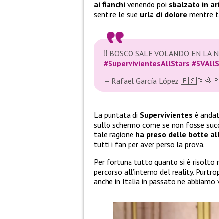
ai fianchi
venendo poi
sbalzato in ar
sentire le sue
urla di dolore
mentre tu
‼️ BOSCO SALE VOLANDO EN LA N
#SupervivientesAllStars
#SVAllS
— Rafael García López 🇪🇸🏳️‍🌈
La puntata di
Supervivientes
è andat
sullo schermo come se non fosse succe
tale ragione
ha preso delle botte al
tutti i fan per aver perso la prova.
Per fortuna tutto quanto si è risolto 
percorso all’interno del reality. Purtro
anche in Italia in passato ne abbiamo vi