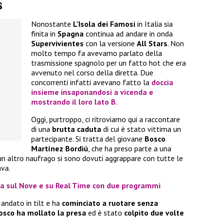
s
Nonostante
L’Isola dei Famosi
in Italia sia
finita in
Spagna
continua ad andare in onda
Supervivientes
con la versione
All Stars
. Non
molto tempo fa avevamo parlato della
trasmissione spagnolo per un fatto hot che era
avvenuto nel corso della diretta. Due
concorrenti infatti avevano fatto la
doccia
insieme insaponandosi a vicenda e
mostrando il loro lato B
.
Oggi, purtroppo, ci ritroviamo qui a raccontare
di una
brutta caduta
di cui è stato vittima un
partecipante. Si tratta del giovane
Bosco
Martínez Bordiú
, che ha preso parte a una
 e un altro naufrago si sono dovuti aggrappare con tutte le
ava.
va sul Nove e su Real Time con due programmi
andato in tilt e ha
cominciato a ruotare senza
osco ha mollato la presa
ed è stato
colpito due volte