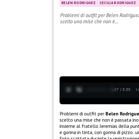
BELEN RODRIGUEZ
CECILIA RODRIGUEZ
Problemi di outfit per Belen Rodrigue
scelto una mise che non è…
0:28 / 3:35
1
Problemi di outfit per
Belen Rodrigu
scelto una mise che non è passata inos
insieme al fratello Jeremias della pun
e gonna in tinta, con gonna di pizzo: un
foto scattata durante la registrazione