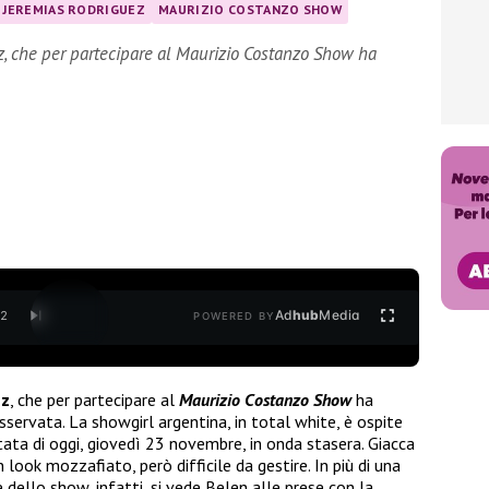
JEREMIAS RODRIGUEZ
MAURIZIO COSTANZO SHOW
z, che per partecipare al Maurizio Costanzo Show ha
Ad
hub
Media
/
2
POWERED BY
ez
, che per partecipare al
Maurizio Costanzo Show
ha
servata. La showgirl argentina, in total white, è ospite
tata di oggi, giovedì 23 novembre, in onda stasera. Giacca
 look mozzafiato, però difficile da gestire. In più di una
 dello show, infatti, si vede Belen alle prese con la