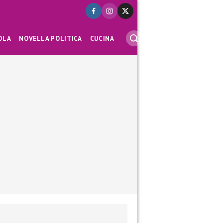
OLA
NOVELLA POLITICA
CUCINA