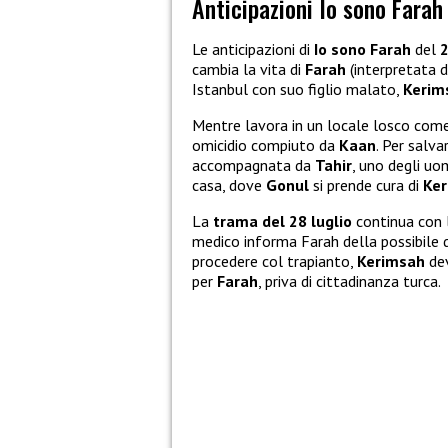
Anticipazioni Io sono Farah
Le anticipazioni di
Io sono Farah
del
2
cambia la vita di
Farah
(interpretata 
Istanbul con suo figlio malato,
Kerim
Mentre lavora in un locale losco come
omicidio compiuto da
Kaan
. Per salva
accompagnata da
Tahir
, uno degli uom
casa, dove
Gonul
si prende cura di
Ke
La
trama del 28 luglio
continua con l
medico informa Farah della possibile d
procedere col trapianto,
Kerimsah
dev
per
Farah
, priva di cittadinanza turca.