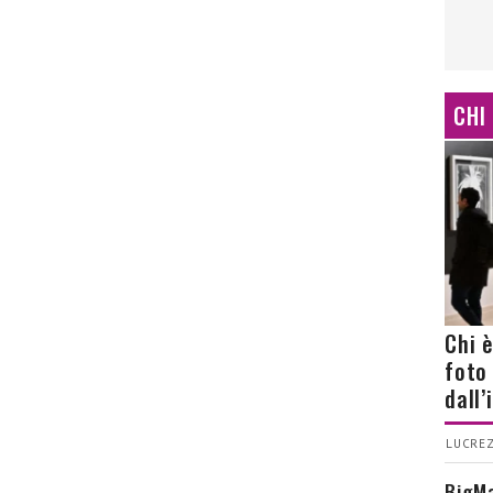
CHI
Chi 
foto
dall
LUCREZ
BigMa