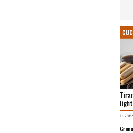
CUC
Tira
light
LUCREZ
Grana