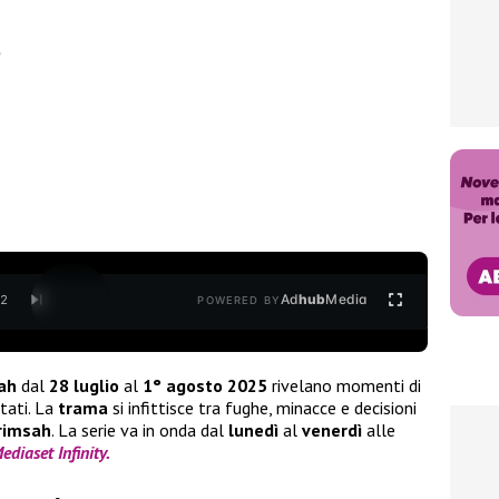
h
Ad
hub
Media
/
2
POWERED BY
rah
dal
28 luglio
al
1° agosto 2025
rivelano momenti di
tati. La
trama
si infittisce tra fughe, minacce e decisioni
rimsah
. La serie va in onda dal
lunedì
al
venerdì
alle
ediaset Infinity.