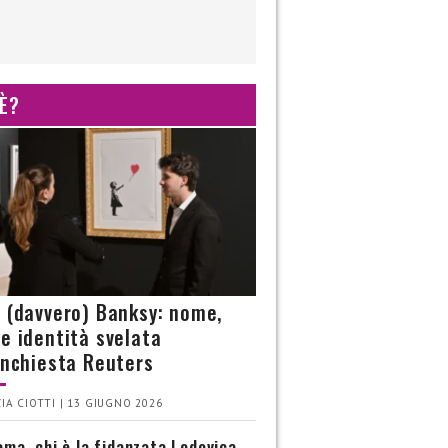
 È?
è (davvero) Banksy: nome,
 e identità svelata
’inchiesta Reuters
IA CIOTTI | 13 GIUGNO 2026
ma, chi è la fidanzata Lodovica