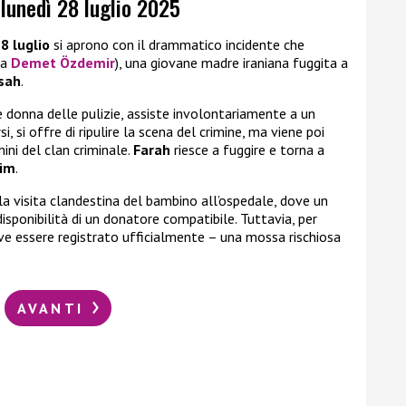
 lunedì 28 luglio 2025
8 luglio
si aprono con il drammatico incidente che
da
Demet Özdemir
), una giovane madre iraniana fuggita a
sah
.
 donna delle pulizie, assiste involontariamente a un
rsi, si offre di ripulire la scena del crimine, ma viene poi
ini del clan criminale.
Farah
riesce a fuggire e torna a
rim
.
a visita clandestina del bambino all’ospedale, dove un
isponibilità di un donatore compatibile. Tuttavia, per
e essere registrato ufficialmente – una mossa rischiosa
AVANTI