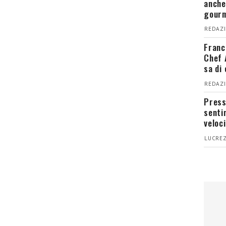
anche
gour
REDAZI
Franc
Chef 
sa di
REDAZI
Press
senti
veloci
LUCREZ