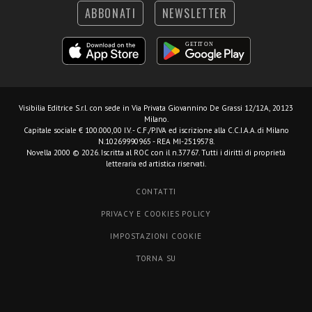
ABBONATI
NEWSLETTER
Visibilia Editrice S.r.l.
con sede in Via Privata Giovannino De Grassi 12/12A, 20123
Milano.
Capitale sociale € 100.000,00 I.V. - C.F./P.IVA ed iscrizione alla C.C.I.A.A. di Milano
N.10269990965 - REA MI-2519578.
Novella 2000 © 2026. Iscritta al ROC con il n.37767. Tutti i diritti di proprietà
letteraria ed artistica riservati.
CONTATTI
PRIVACY E COOKIES POLICY
IMPOSTAZIONI COOKIE
TORNA SU