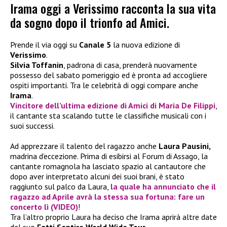
Irama oggi a Verissimo racconta la sua vita
da sogno dopo il trionfo ad Amici.
Prende il via oggi su
Canale 5
la nuova edizione di
Verissimo
.
Silvia Toffanin
, padrona di casa, prenderà nuovamente
possesso del sabato pomeriggio ed è pronta ad accogliere
ospiti importanti. Tra le celebrità di oggi compare anche
Irama
.
Vincitore dell’ultima edizione di Amici di Maria De Filippi
,
il cantante sta scalando tutte le classifiche musicali con i
suoi successi.
Ad apprezzare il talento del ragazzo anche
Laura Pausini,
madrina d’eccezione. Prima di esibirsi al Forum di Assago, la
cantante romagnola ha lasciato spazio al cantautore che
dopo aver interpretato alcuni dei suoi brani, è stato
raggiunto sul palco da Laura,
la quale ha annunciato che il
ragazzo ad Aprile avrà la stessa sua fortuna: fare un
concerto lì (VIDEO)
!
Tra l’altro proprio Laura ha deciso che Irama aprirà altre date