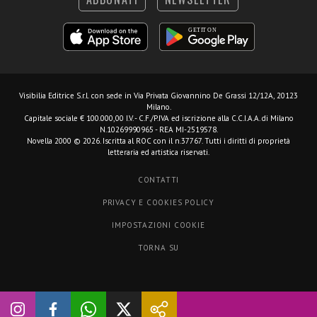
Visibilia Editrice S.r.l.
con sede in Via Privata Giovannino De Grassi 12/12A, 20123
Milano.
Capitale sociale € 100.000,00 I.V. - C.F./P.IVA ed iscrizione alla C.C.I.A.A. di Milano
N.10269990965 - REA MI-2519578.
Novella 2000 © 2026. Iscritta al ROC con il n.37767. Tutti i diritti di proprietà
letteraria ed artistica riservati.
CONTATTI
PRIVACY E COOKIES POLICY
IMPOSTAZIONI COOKIE
TORNA SU