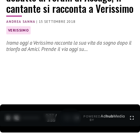
cantante si racconta a Verissimo
ANDREA SANNA
|
15 SETTEMBRE 2018
VERISSIMO
Irama oggi a Verissimo racconta la sua vita da sogno dopo il
trionfo ad Amici. Prende il via oggi su…
0:27 /
Ad
hub
Media
POWERED
1
/
2
3:35
BY