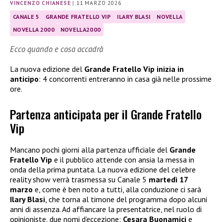
VINCENZO CHIANESE
|
11 MARZO 2026
CANALE 5
GRANDE FRATELLO VIP
ILARY BLASI
NOVELLA
NOVELLA 2000
NOVELLA2000
Ecco quando e cosa accadrà
La nuova edizione del
Grande Fratello Vip inizia in
anticipo
: 4 concorrenti entreranno in casa già nelle prossime
ore.
Partenza anticipata per il Grande Fratello
Vip
Mancano pochi giorni alla partenza ufficiale del
Grande
Fratello Vip
e il pubblico attende con ansia la messa in
onda della prima puntata. La nuova edizione del celebre
reality show verrà trasmessa su Canale 5
martedì 17
marzo
e, come è ben noto a tutti, alla conduzione ci sarà
Ilary Blasi
, che torna al timone del programma dopo alcuni
anni di assenza. Ad affiancare la presentatrice, nel ruolo di
opinioniste, due nomi d’eccezione:
Cesara Buonamici
e