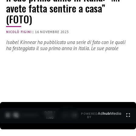
avete fatta sentire a casa”
(FOTO)
NICOLÒ FIGINI
|
16 NOVEMBRE 2023
Isobel Kinnear ha pubblicato una serie di foto con le quali
ha festeggiato il suo primo anno in Italia. Le sue parole
0:30 /
Ad
hub
Media
POWERED
1
/
2
1:40
BY