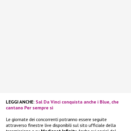
LEGGI ANCHE
:
Sal Da Vinci conquista anche i Blue, che
cantano Per sempre sì
Le giornate dei concorrenti potranno essere seguite
attraverso finestre live disponibili sul sito ufficiale della
trasmissione e su
Mediaset Infinity
. Anche sui social del