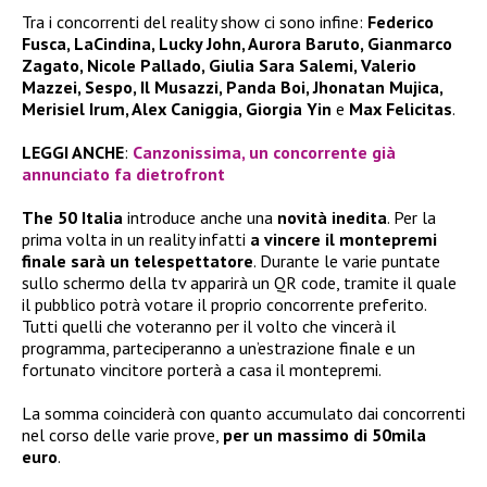
Tra i concorrenti del reality show ci sono infine:
Federico
Fusca, LaCindina, Lucky John, Aurora Baruto, Gianmarco
Zagato, Nicole Pallado, Giulia Sara Salemi, Valerio
Mazzei, Sespo, Il Musazzi, Panda Boi, Jhonatan Mujica,
Merisiel Irum, Alex Caniggia, Giorgia Yin
e
Max Felicitas
.
LEGGI ANCHE
:
Canzonissima, un concorrente già
annunciato fa dietrofront
The 50 Italia
introduce anche una
novità inedita
. Per la
prima volta in un reality infatti
a vincere il montepremi
finale sarà un telespettatore
. Durante le varie puntate
sullo schermo della tv apparirà un QR code, tramite il quale
il pubblico potrà votare il proprio concorrente preferito.
Tutti quelli che voteranno per il volto che vincerà il
programma, parteciperanno a un’estrazione finale e un
fortunato vincitore porterà a casa il montepremi.
La somma coinciderà con quanto accumulato dai concorrenti
nel corso delle varie prove,
per un massimo di 50mila
euro
.