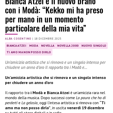
Bianca Atzei e il nuovo brano
con i Modà: “Kekko mi ha preso
per mano in un momento
particolare della mia vita”
ALBA COSENTINO
|
18 DICEMBRE 2025
BIANCA ATZEI
MODA
NOVELLA
NOVELLA 2000
NUOVO SINGOLO
TI AMO MA NON POSSO DIRLO
Un’amicizia artistica che si rinnova e un singolo intenso per
chiudere un anno d’oro Il rapporto tra i Modà e…
Un’amicizia artistica che si rinnova e un singolo intenso
per chiudere un anno d’oro
Il rapporto tra
i Modà e Bianca Atzei
è un’amicizia rara nel
mondo della musica. Dopo successi come
La paura che ho di
perderti
e
La gelosia
, oggi l’intesa artistica si rinnova con
“Ti
amo ma non posso dirlo”
, in uscita
venerdì 19 dicembre
su tutti gli store digitali e in radio.