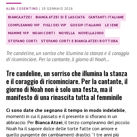
ALBA COSENTINO
|
19 GENNAIO 2026
BIANCA ATZEI
BIANCA ATZEI SI È LASCIATA
CANTANTI ITALIANE
COMPLEANNO VIP
FIGLI DEI VIP
GOSSIP ITALIANO
LE IENE
MAMME VIP
NOAH CORTI
NOVELLA
NOVELLA2000
STEFANO CORTI
STEFANO CORTI E BIANCA ATZEI ROTTURA
Tre candeline, un sorriso che illumina la stanza e il coraggio
di ricominciare. Per la cantante, il giorno di Noah…
Tre candeline, un sorriso che illumina la stanza
e il coraggio di ricominciare. Per la cantante, il
giorno di Noah non è solo una festa, ma il
manifesto di una rinascita tutta al femminile
Ci sono date che segnano il tempo in modo indelebile
,
momenti in cui il passato e il presente si sfiorano in un
abbraccio. Per
Bianca Atzei
, il terzo compleanno del piccolo
Noah ha il sapore dolce delle torte fatte con amore e
quello pungente dei cambiamenti drastici. “I tre anni più