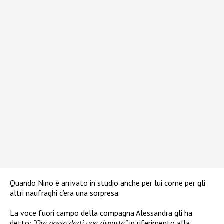
Quando Nino è arrivato in studio anche per lui come per gli
altri naufraghi c’era una sorpresa.
La voce fuori campo
della compagna Alessandra gli ha
detto:
“Ora posso darti una risposta”,
in riferimento alla