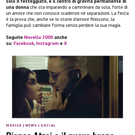
solo il festeggiato, è il centro di gravità permanente di
una donna
che sta imparando a camminare da sola, forte di
un amore che non conosce scadenze né separazioni. La festa
è la prova che, anche se le storie d’amore finiscono, la
famiglia può cambiare forma senza perdere la sua magia.
Seguite
Novella 2000
anche
su:
Facebook
,
Instagram
e
X
MUSICA
|
NEWS
|
SOCIAL