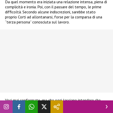
Da quel momento era iniziata una relazione intensa, piena di
complicità e ironia. Poi, con il passare del tempo, le prime
difficoltà. Secondo alcune indiscrezioni, sarebbe stato
proprio Corti ad allontanarsi, forse per la comparsa di una
“terza persona” conosciuta sul lavoro.
Voci mai confermate, ma che oggi lasciano intendere che,
forse, tra i due qualcosa si è davvero spezzato.