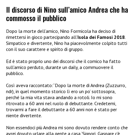
Il discorso di Nino sull’amico Andrea che ha
commosso il pubblico
Dopo la morte dell’amico, Nino Formicola ha deciso di
rimettersi in gioco partecipando all’
Isola dei Famosi 2018
.
Simpatico e divertente, Nino ha piacevolmente colpito tutti
con il suo carattere e spirito di gruppo.
Ed è stato proprio uno dei discorsi che il comico ha fatto
sull’amico perduto, durante un daily,
a commuovere il
pubblico.
Così aveva raccontato:“Dopo la morte di Andrea (Zuzzurro,
ndr), in quel momento storico lì ero un po’ sottosopra,
perché la mia vita stava andando a rotoli. Io mi sono
ritrovato a 60 anni nel ruolo di debuttante. Credetemi,
trovarmi a fare il debuttante a 60 anni non è stato per
niente divertente.
Non essendoci più Andrea mi sono dovuto rendere conto che
avrei dovuto urlare alla gente a casa ‘Signori, Gaspare c’è