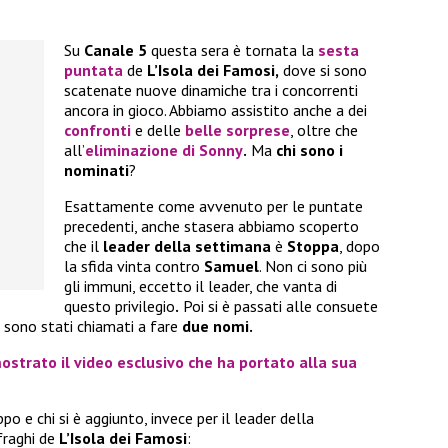
Su
Canale 5
questa sera è tornata la
sesta
puntata
de
L’Isola dei Famosi,
dove si sono
scatenate nuove dinamiche tra i concorrenti
ancora in gioco. Abbiamo assistito anche a dei
confronti
e delle
belle sorprese
, oltre che
all’
eliminazione di
Sonny
.
Ma
chi sono i
nominati
?
Esattamente come avvenuto per le puntate
precedenti, anche stasera abbiamo scoperto
che il
leader della settimana
è
Stoppa
, dopo
la sfida vinta contro
Samuel
. Non ci sono più
gli immuni, eccetto il leader, che vanta di
questo privilegio
.
Poi si è passati alle consuete
i sono stati chiamati a fare
due nomi.
strato il video esclusivo che ha portato alla sua
ppo e chi si è aggiunto, invece per il leader della
fraghi de
L’Isola dei Famosi
: