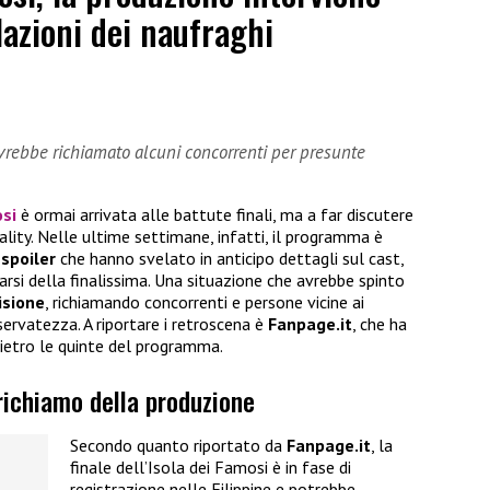
lazioni dei naufraghi
vrebbe richiamato alcuni concorrenti per presunte
osi
è ormai arrivata alle battute finali, ma a far discutere
lity. Nelle ultime settimane, infatti, il programma è
 spoiler
che hanno svelato in anticipo dettagli sul cast,
narsi della finalissima. Una situazione che avrebbe spinto
isione
, richiamando concorrenti e persone vicine ai
iservatezza. A riportare i retroscena è
Fanpage.it
, che ha
ietro le quinte del programma.
 richiamo della produzione
Secondo quanto riportato da
Fanpage.it
, la
finale dell’Isola dei Famosi è in fase di
registrazione nelle Filippine e potrebbe