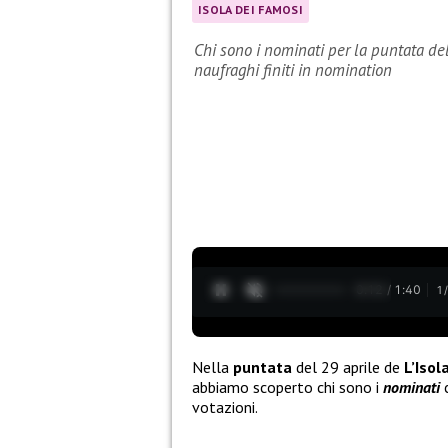
ISOLA DEI FAMOSI
Chi sono i nominati per la puntata del
naufraghi finiti in nomination
0:13 / 1:40
1
Nella
puntata
del 29 aprile de
L’Isol
abbiamo scoperto chi sono i
nominati
c
votazioni.