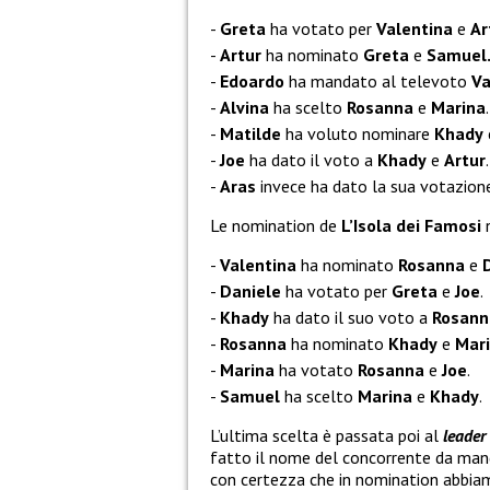
Greta
ha votato per
Valentina
e
Ar
Artur
ha nominato
Greta
e
Samuel
Edoardo
ha mandato al televoto
Va
Alvina
ha scelto
Rosanna
e
Marina
.
Matilde
ha voluto nominare
Khady
Joe
ha dato il voto a
Khady
e
Artur
.
Aras
invece ha dato la sua votazion
Le nomination de
L’Isola dei Famosi
n
Valentina
ha nominato
Rosanna
e
Daniele
ha votato per
Greta
e
Joe
.
Khady
ha dato il suo voto a
Rosann
Rosanna
ha nominato
Khady
e
Mar
Marina
ha votato
Rosanna
e
Joe
.
Samuel
ha scelto
Marina
e
Khady
.
L’ultima scelta è passata poi al
leader
fatto il nome del concorrente da man
con certezza che in nomination abbi