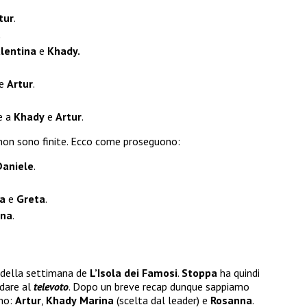
tur
.
.
lentina
e
Khady.
e
Artur
.
e a
Khady
e
Artur
.
on sono finite. Ecco come proseguono:
Daniele
.
a
e
Greta
.
ina
.
della settimana de
L’Isola dei Famosi
.
Stoppa
ha quindi
dare al
televoto
. Dopo un breve recap dunque sappiamo
amo:
Artur
,
Khady
Marina
(scelta dal leader) e
Rosanna
.