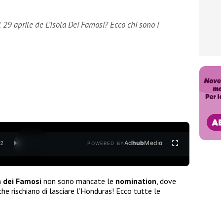
 29 aprile de L’Isola Dei Famosi? Ecco chi sono i
Ad
hub
Media
/
2
POWERED BY
a dei Famosi
non sono mancate le
nomination
, dove
he rischiano di lasciare l’Honduras! Ecco tutte le