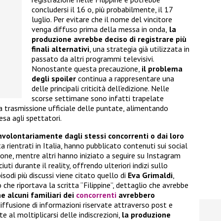
concludersi il 16 o, più probabilmente, il 17
luglio. Per evitare che il nome del vincitore
venga diffuso prima della messa in onda,
la
produzione avrebbe deciso di registrare più
finali alternativi
, una strategia già utilizzata in
passato da altri programmi televisivi.
Nonostante questa precauzione,
il problema
degli spoiler
continua a rappresentare una
delle principali criticità dell’edizione. Nelle
scorse settimane sono infatti trapelate
 trasmissione ufficiale delle puntate, alimentando
esa agli spettatori.
involontariamente dagli stessi concorrenti o dai loro
ta rientrati in Italia, hanno pubblicato contenuti sui social
ione, mentre altri hanno iniziato a seguire su Instagram
ti durante il reality, offrendo ulteriori indizi sullo
sodi più discussi viene citato quello di
Eva Grimaldi
,
 che riportava la scritta “Filippine”, dettaglio che avrebbe
e alcuni familiari dei
concorrenti
avrebbero
diffusione di informazioni riservate attraverso post e
e al moltiplicarsi delle indiscrezioni,
la produzione