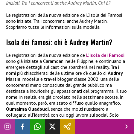
iniziati. Tra i concorrenti anche Audrey Martin. Chi è?
Le registrazioni della nuova edizione de L’Isola dei Famosi
sono iniziate. Tra i concorrenti anche Audrey Martin.
Scopriamo tutte le informazioni sulla modella.
Isola dei famosi: chi è Audrey Martin?
Le registrazioni della nuova edizione de
L’Isola dei Famosi
sono già iniziate a Caramoan, nelle Filippine, e continuano a
emergere dettagli sul cast che sbarcherà nel reality. Tra i
nomi più chiacchierati delle ultime ore c’è quello di
Audrey
Martin
, modella e travel blogger classe 2002, una delle
concorrenti meno conosciute dal grande pubblico ma
destinata a incuriosire gli appassionati del programma. Il suo
nome, in realtà, era già circolato nelle settimane scorse. In
quel momento, però, era stato diffuso quello anagrafico,
Oumaima Ouadoudi
, senza che molti riuscissero a
collegarlo all’identità con cui oggi lavora sui social. Solo
successivamente è emerso che si trattava proprio della
creator conosciuta online come
Audrey Martin
.