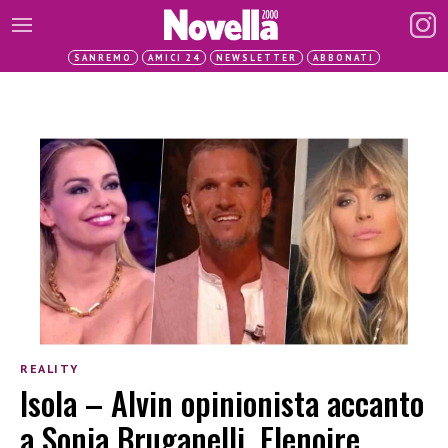
SANREMO
AMICI 24
NEWSLETTER
ABBONATI
REALITY
Isola – Alvin opinionista accanto
a Sonia Bruganelli, Elenoire