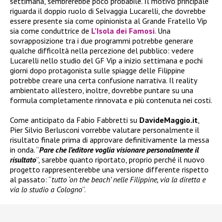
settimana, sembrerebbe poco probabile. Il motivo principale
riguarda il doppio ruolo di Selvaggia Lucarelli, che dovrebbe
essere presente sia come opinionista al Grande Fratello Vip
sia come conduttrice de
L’Isola dei Famosi
. Una
sovrapposizione tra i due programmi potrebbe generare
qualche difficoltà nella percezione del pubblico: vedere
Lucarelli nello studio del GF Vip a inizio settimana e pochi
giorni dopo protagonista sulle spiagge delle Filippine
potrebbe creare una certa confusione narrativa. Il reality
ambientato all’estero, inoltre, dovrebbe puntare su una
formula completamente rinnovata e più contenuta nei costi.
Come anticipato da Fabio Fabbretti su
DavideMaggio.it
,
Pier Silvio Berlusconi vorrebbe valutare personalmente il
risultato finale prima di approvare definitivamente la messa
in onda. “
Pare che l’editore voglia visionare personalmente il
risultato
”, sarebbe quanto riportato, proprio perché il nuovo
progetto rappresenterebbe una versione differente rispetto
al passato: “
tutto ‘on the beach’ nelle Filippine, via la diretta e
via lo studio a Cologno
”.