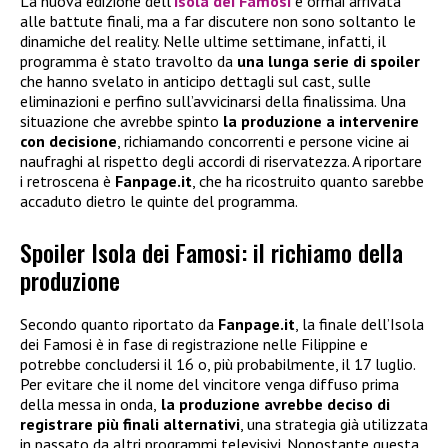
La nuova edizione dell’
Isola dei Famosi
è ormai arrivata
alle battute finali, ma a far discutere non sono soltanto le
dinamiche del reality. Nelle ultime settimane, infatti, il
programma è stato travolto da
una lunga serie di spoiler
che hanno svelato in anticipo dettagli sul cast, sulle
eliminazioni e perfino sull’avvicinarsi della finalissima. Una
situazione che avrebbe spinto
la produzione a intervenire
con decisione
, richiamando concorrenti e persone vicine ai
naufraghi al rispetto degli accordi di riservatezza. A riportare
i retroscena è
Fanpage.it
, che ha ricostruito quanto sarebbe
accaduto dietro le quinte del programma.
Spoiler Isola dei Famosi: il richiamo della
produzione
Secondo quanto riportato da
Fanpage.it
, la finale dell’Isola
dei Famosi è in fase di registrazione nelle Filippine e
potrebbe concludersi il 16 o, più probabilmente, il 17 luglio.
Per evitare che il nome del vincitore venga diffuso prima
della messa in onda,
la produzione avrebbe deciso di
registrare più finali alternativi
, una strategia già utilizzata
in passato da altri programmi televisivi. Nonostante questa