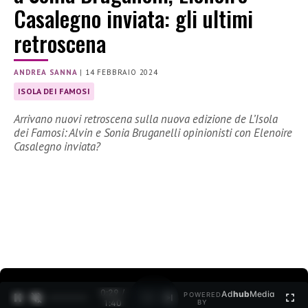
Casalegno inviata: gli ultimi
retroscena
ANDREA SANNA
|
14 FEBBRAIO 2024
ISOLA DEI FAMOSI
Arrivano nuovi retroscena sulla nuova edizione de L’Isola
dei Famosi: Alvin e Sonia Bruganelli opinionisti con Elenoire
Casalegno inviata?
0:30 /
Ad
hub
Media
POWERED
1
/
2
1:40
BY